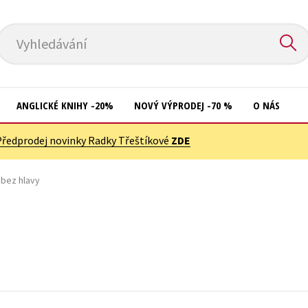
Vyhledávání
ANGLICKÉ KNIHY -20%
NOVÝ VÝPRODEJ -70 %
O NÁS
Předprodej novinky Radky Třeštíkové
ZDE
Přírodní vědy
Křížovky
Společnost, politika
 bez hlavy
Kuchařky
Technika a věda
New Adult
Učebnice
Ostatní
Umění a kultura
Počítače
Výchova a pedagogika
Poezie
Young adult