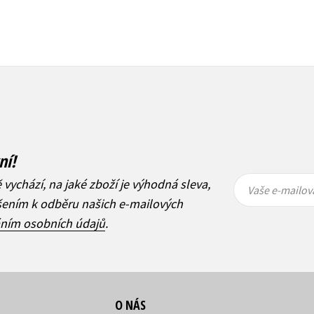
ní!
Vaše e-
Vaše e-
ě vychází, na jaké zboží je výhodná sleva,
mailová
mailová
Vaše e-mailov
adresa
adresa
ášením k odběru našich e-mailových
áním osobních údajů
.
O NÁS