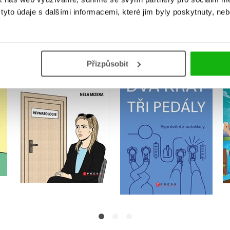
MOHLO BY VÁS TAKÉ ZAJÍMAT
yto údaje s dalšími informacemi, které jim byly poskytnuty, neb
Přizpůsobit
Dva krát tři pedály
Mizerná nejen artritida
Petr Kult
Nela Mizera
Do košíku
Do košíku
359 Kč
449 Kč
319 Kč
399 Kč