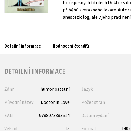
Po úspěšných titulech Doktor v do
Auto - moto
příběhů svérázného lékaře. Autor n
Jazyky
Beletrie pro děti
anesteziolog, ale v jeho praxi není
Kalendáře
Beletrie pro dospělé
Kariéra a osobní rozvoj
Byznys a ekonomie
Komiks
Detailní informace
Hodnocení čtenářů
V
DETAILNÍ INFORMACE
Žánr
humor ostatní
Jazyk
Původní název
Doctor in Love
Počet stran
EAN
9788073883614
Datum vydání
Věk od
15
Formát
140