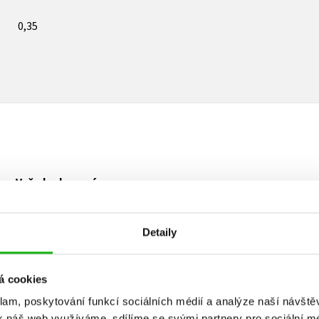
0,35
Vaše hodnocení
Uživatelskou recenzi mohou vkládat pouze registrovaní uživat
Detaily
Přihlásit
á cookies
klam, poskytování funkcí sociálních médií a analýze naší návšt
k náš web využíváme, sdílíme se svými partnery pro sociální méd