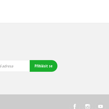
Přihlásit se
á adresa