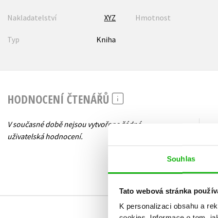
Nakladatelství
XYZ
Hmotnost
Typ
Kniha
HODNOCENÍ ČTENÁŘŮ
V současné době nejsou vytvořena žádná
uživatelská hodnocení.
Souhlas
Tato webová stránka použív
K personalizaci obsahu a re
cookies.
Informace o tom, ja