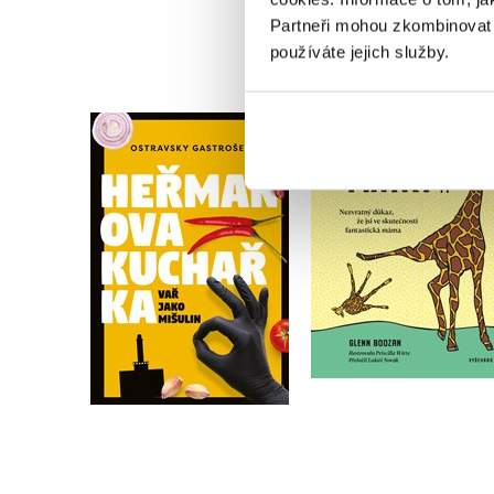
Partneři mohou zkombinovat t
používáte jejich služby.
Jsou i daleko horší
Heřmanova kuchařka
matky než ty
Ostravsky Gastrošef
Glenn Boozan
Do košíku
Do košíku
359 Kč
449 Kč
239 Kč
299 Kč