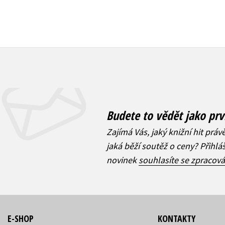
Budete to vědět jako prv
Zajímá Vás, jaký knižní hit práv
jaká běží soutěž o ceny? Přihl
novinek
souhlasíte se zpracov
E-SHOP
KONTAKTY