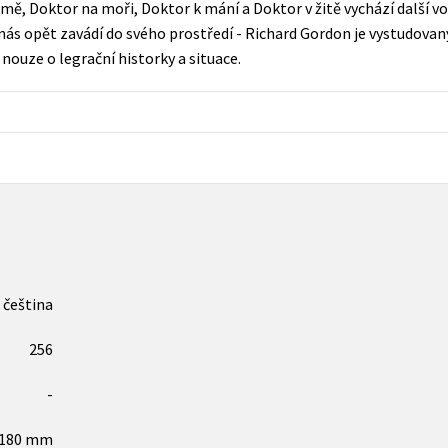
mě, Doktor na moři, Doktor k mání a Doktor v žitě vychází další
Populárně - naučná pro dospělé
ás opět zavádí do svého prostředí - Richard Gordon je vystudovaný 
Young adult (SK)
Populárně - naučné pro děti
 nouze o legrační historky a situace.
Zahraniční literatura
Předškoláci
Zdraví a životní styl
Příroda a zahrada
šechny tituly
čeština
256
-
x180 mm