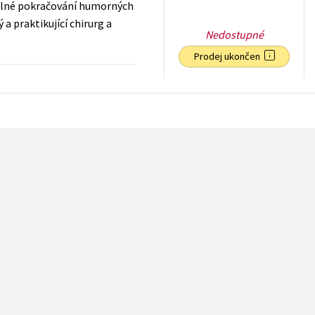
 volné pokračování humorných
a praktikující chirurg a
Nedostupné
Prodej ukončen
79
Kč
s DPH