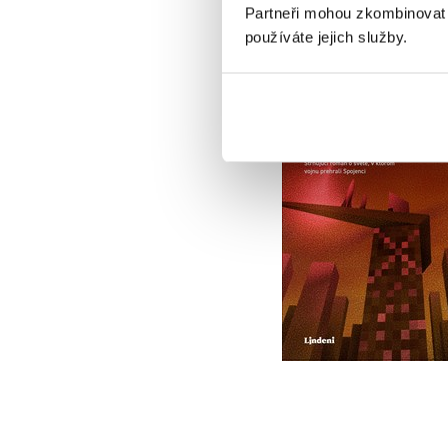
Partneři mohou zkombinovat t
používáte jejich služby.
Muž z vysokého zá
(slovensky)
Philip K. Dick
Do košíku
335 Kč
419 Kč