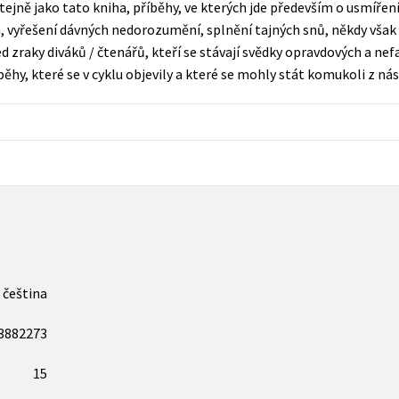
stejně jako tato kniha, příběhy, ve kterých jde především o usmíření
Populárně - naučná pro dospělé
, vyřešení dávných nedorozumění, splnění tajných snů, někdy však 
Young adult (SK)
Populárně - naučné pro děti
 zraky diváků / čtenářů, kteří se stávají svědky opravdových a ne
Zahraniční literatura
hy, které se v cyklu objevily a které se mohly stát komukoli z nás
Předškoláci
Zdraví a životní styl
Příroda a zahrada
šechny tituly
čeština
3882273
15