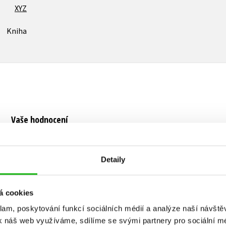
XYZ
Kniha
Vaše hodnocení
Uživatelskou recenzi mohou vkládat pouze registrovaní uživat
Detaily
Přihlásit
á cookies
klam, poskytování funkcí sociálních médií a analýze naší návšt
MOHLO BY VÁS TAKÉ ZAJÍMAT
k náš web využíváme, sdílíme se svými partnery pro sociální méd