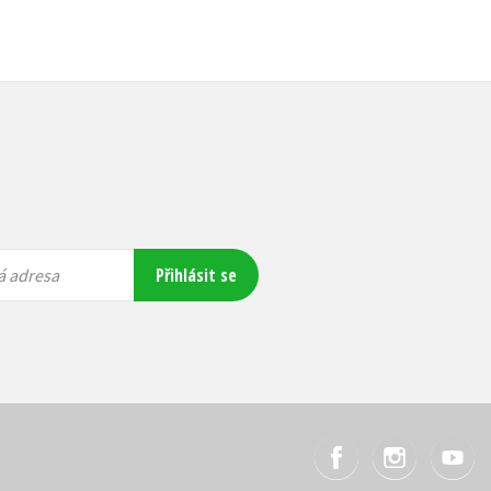
Přihlásit se
á adresa