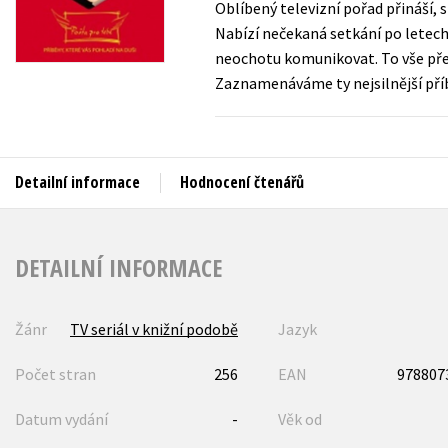
Oblíbený televizní pořad přináší, 
Auto - moto
Nabízí nečekaná setkání po letech
Jazyky
Beletrie pro děti
neochotu komunikovat. To vše před
Kalendáře
Zaznamenáváme ty nejsilnější příbě
Beletrie pro dospělé
Kariéra a osobní rozvoj
Byznys a ekonomie
Komiks
Detailní informace
Hodnocení čtenářů
V
DETAILNÍ INFORMACE
Žánr
TV seriál v knižní podobě
Jazyk
Počet stran
256
EAN
978807
Datum vydání
-
Věk od