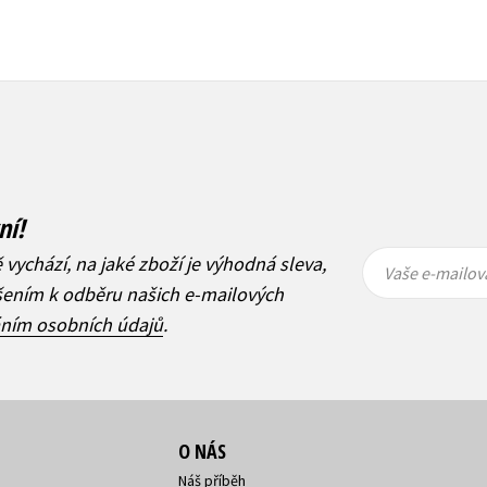
ní!
Vaše e-
Vaše e-
ě vychází, na jaké zboží je výhodná sleva,
mailová
mailová
Vaše e-mailov
adresa
adresa
ášením k odběru našich e-mailových
áním osobních údajů
.
O NÁS
Náš příběh