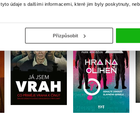
yto údaje s dalšími informacemi, které jim byly poskytnuty, neb
Hra na oliheň - The
mku
Squid Game Neoficiální
Přizpůsobit
Já jsem vrah
průvodce
Danny Tipping
Park Min-džun
Do košíku
Do košíku
359 Kč
449 Kč
239 Kč
299 Kč