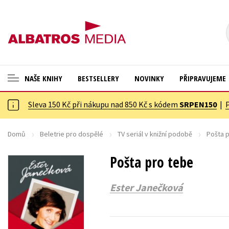
NAŠE KNIHY
BESTSELLERY
NOVINKY
PŘIPRAVUJEME
Sleva 150 Kč při nákupu nad 850 Kč s kódem
SRPEN150
|
ANGLICKÉ KNIHY -20 %
Cestování
VÝPRODEJ -70 %
Dárkové publikace
Domů
Beletrie pro dospělé
TV seriál v knižní podobě
Pošta 
KNIHY S DÁRKEM
Dárkové zboží
Pošta pro tebe
ASTERIX S DÁRKEM
Digitální fotografie
Ester Janečková
🎁DÁRKOVÉ PUBLIKACE
Esoterika a duchovní svět
✉️ DÁRKOVÉ POUKAZY
Historie a military
Hobby