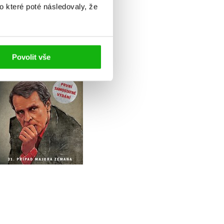
o které poté následovaly, že
Zločin na zámku
Povolit vše
Jiří Procházka
Do košíku
199 Kč
249 Kč