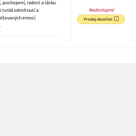
, pochopení, radost a lásku.
Nedostupné
i tvrdá odmítnutí a
falšovaných emocí.
Prodej ukončen
.
239
Kč
s DPH