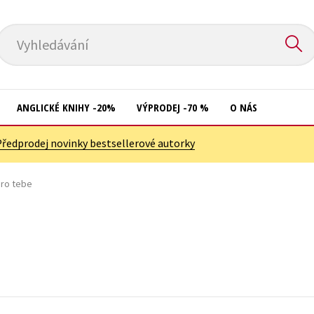
Vyhledávání
ANGLICKÉ KNIHY -20%
VÝPRODEJ -70 %
O NÁS
Předprodej novinky bestsellerové autorky
Přírodní vědy
Křížovky
Společnost, politika
pro tebe
Kuchařky
Technika a věda
New Adult
Učebnice
Ostatní
Umění a kultura
Počítače
Výchova a pedagogika
Poezie
Young adult