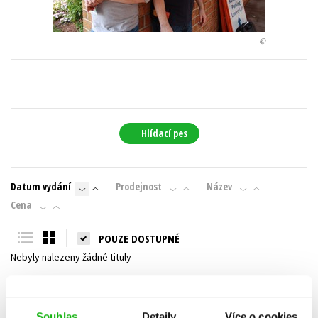
Young adult (SK)
Zahraniční literatura
Zdraví a životní styl
©
Všechny tituly
Hlídací pes
Datum vydání
Prodejnost
Název
Cena
POUZE DOSTUPNÉ
Nebyly nalezeny žádné tituly
Souhlas
Detaily
Více o cookies