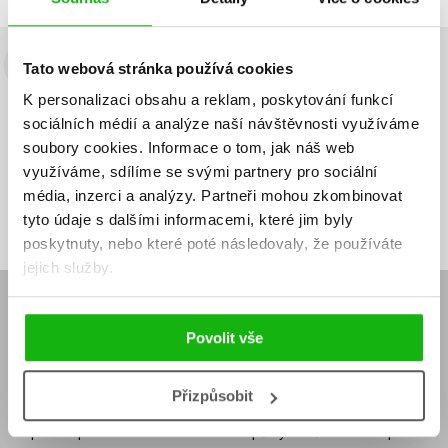
Tato webová stránka používá cookies
Budete to vědět jako první!
K personalizaci obsahu a reklam, poskytování funkcí
Zajímá Vás, jaký knižní hit právě vychází, na jaké zboží je výhodná
sociálních médií a analýze naší návštěvnosti využíváme
sleva, jaká běží soutěž o ceny? Přihlášením k odběru našich e-
soubory cookies.
Informace o tom, jak náš web
mailových novinek
souhlasíte se zpracováním osobních údajů
.
využíváme, sdílíme se svými partnery pro sociální
Vaše e-
Vaše e-
média, inzerci a analýzy.
Partneři mohou zkombinovat
Přihlásit se
mailová
mailová
Vaše e-mailová adresa
adresa
adresa
tyto údaje s dalšími informacemi, které jim byly
poskytnuty, nebo které poté následovaly, že používáte
jejich služby.
E-SHOP
Povolit vše
Aktuality
Knižní novinky
Naši autoři
Dárkové poukazy
Obchodní podmínky
Affiliate program
Přizpůsobit
Jak nakoupit
Ochrana soukromí
Doprava a platba
Zpětný odběr elektroodpadu