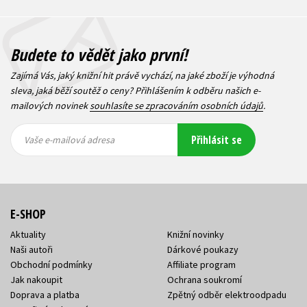
Budete to vědět jako první!
Zajímá Vás, jaký knižní hit právě vychází, na jaké zboží je výhodná
sleva, jaká běží soutěž o ceny? Přihlášením k odběru našich e-
mailových novinek
souhlasíte se zpracováním osobních údajů
.
Vaše e-
Vaše e-
Přihlásit se
mailová
mailová
Vaše e-mailová adresa
adresa
adresa
E-SHOP
Aktuality
Knižní novinky
Naši autoři
Dárkové poukazy
Obchodní podmínky
Affiliate program
Jak nakoupit
Ochrana soukromí
Doprava a platba
Zpětný odběr elektroodpadu