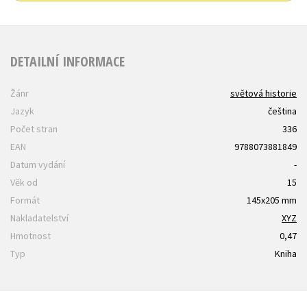
DETAILNÍ INFORMACE
Žánr
světová historie
Jazyk
čeština
Počet stran
336
EAN
9788073881849
Datum vydání
-
Věk od
15
Formát
145x205 mm
Nakladatelství
XYZ
Hmotnost
0,47
Typ
Kniha