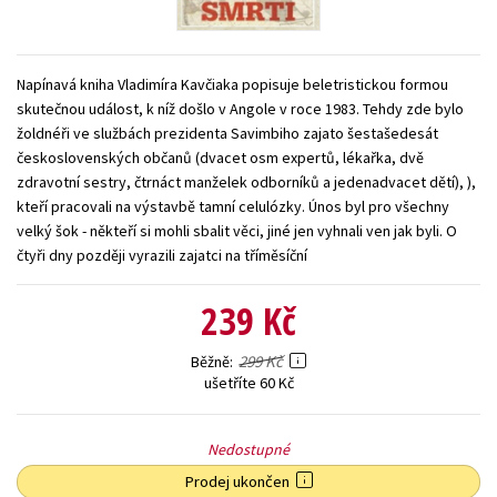
Young adult (SK)
Zahraniční literatura
Zdraví a životní styl
Všechny tituly
Napínavá kniha Vladimíra Kavčiaka popisuje beletristickou formou
skutečnou událost, k níž došlo v Angole v roce 1983. Tehdy zde bylo
žoldnéři ve službách prezidenta Savimbiho zajato šestašedesát
československých občanů (dvacet osm expertů, lékařka, dvě
zdravotní sestry, čtrnáct manželek odborníků a jedenadvacet dětí), ),
kteří pracovali na výstavbě tamní celulózky. Únos byl pro všechny
velký šok - někteří si mohli sbalit věci, jiné jen vyhnali ven jak byli. O
čtyři dny později vyrazili zajatci na tříměsíční
239 Kč
299 Kč
Běžně
ušetříte 60 Kč
Nedostupné
Prodej ukončen