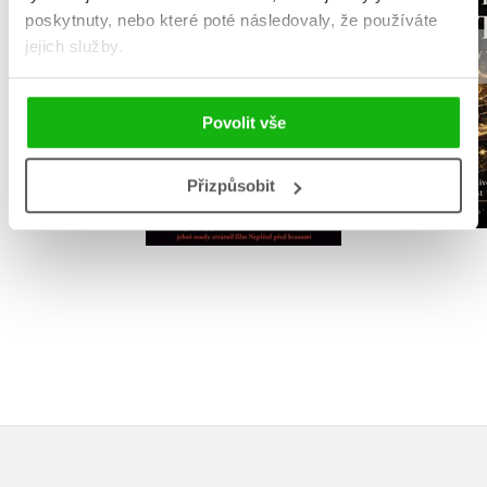
poskytnuty, nebo které poté následovaly, že používáte
David Chr
Vasilij G. Zajcev
jejich služby.
Povolit vše
Do košík
Do košíku
Přizpůsobit
399 Kč
4
279 Kč
349 Kč