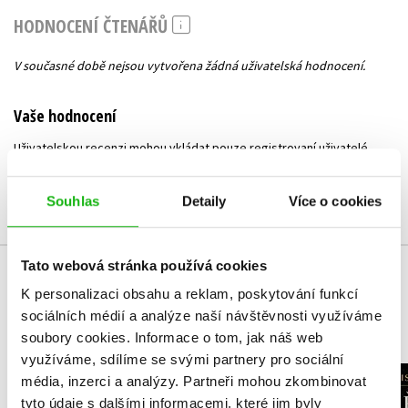
HODNOCENÍ ČTENÁŘŮ
V současné době nejsou vytvořena žádná uživatelská hodnocení.
Vaše hodnocení
Uživatelskou recenzi mohou vkládat pouze registrovaní uživatelé
Přihlásit
Souhlas
Detaily
Více o cookies
Tato webová stránka používá cookies
MOHLO BY VÁS TAKÉ ZAJÍMAT
K personalizaci obsahu a reklam, poskytování funkcí
sociálních médií a analýze naší návštěvnosti využíváme
soubory cookies.
Informace o tom, jak náš web
využíváme, sdílíme se svými partnery pro sociální
Zápisky
média, inzerci a analýzy.
Partneři mohou zkombinovat
Příběh p
odstřelovače
tyto údaje s dalšími informacemi, které jim byly