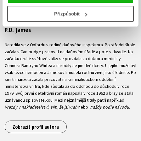
Přizpůsobit
P.D. James
Narodila se v Oxfordu v rodině daňového inspektora. Po střední škole
začala v Cambridge pracovat na daňovém úřadě a poté v divadle. Na
začátku druhé světové války se provdala za doktora medicíny
Connora Bantryho Whitea a narodily se jim dvě dcery. U jejího muže byl
však těžce nemocen a Jamesová musela rodinu živit jako úřednice. Po
smrti manžela začala pracovat na kriminalistickém oddělení
ministerstva vnitra, kde zůstala až do odchodu do důchodu v roce
1979. Svůj první detektivní román napsala v roce 1962 a brzy se stala
uznávanou spisovatelkou. Mezi nejznámější tituly patří například
Vraždy v nakladatelství
,
Vím, že jsi vrah
nebo
Vraždy podle návodu
.
Zobrazit profil autora