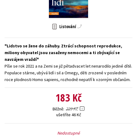
Young adult (SK)
Zahraniční literatura
Zdraví a životní styl
Všechny tituly
Listování
Lidstvo se žene do záhuby. Ztrácí schopnost reprodukce,
miliony obyvatel jsou zasaženy nemocemi a ti zbývající se
navzájem vraždí
Píše se rok 2021 a na Zemi se již pětadvacet let nenarodilo jediné dítě.
Populace stárne, ubývá lidí i sil a Omegy, děti zrozené v posledním
roce plodnosti Homo sapiens, rozhodně nepatří k vzorným občanům.
183 Kč
229 Kč
Běžně
ušetříte 46 Kč
Nedostupné