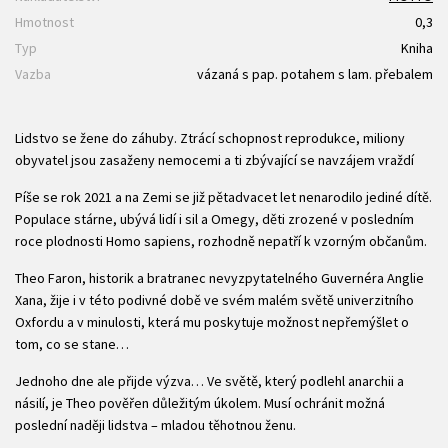
Hmotnost
0,3
Typ
Kniha
Vazba
vázaná s pap. potahem s lam. přebalem
Lidstvo se žene do záhuby. Ztrácí schopnost reprodukce, miliony
obyvatel jsou zasaženy nemocemi a ti zbývající se navzájem vraždí
Píše se rok 2021 a na Zemi se již pětadvacet let nenarodilo jediné dítě.
Populace stárne, ubývá lidí i sil a Omegy, děti zrozené v posledním
roce plodnosti Homo sapiens, rozhodně nepatří k vzorným občanům.
Theo Faron, historik a bratranec nevyzpytatelného Guvernéra Anglie
Xana, žije i v této podivné době ve svém malém světě univerzitního
Oxfordu a v minulosti, která mu poskytuje možnost nepřemýšlet o
tom, co se stane…
Jednoho dne ale přijde výzva… Ve světě, který podlehl anarchii a
násilí, je Theo pověřen důležitým úkolem. Musí ochránit možná
poslední naději lidstva – mladou těhotnou ženu.