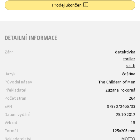
Prodej ukončen
DETAILNÍ INFORMACE
Žánr
detektivka
thriller
sci-fi
Jazyk
čeština
Původní název
The Childern of Men
Překladatel
Zuzana Pokorná
Počet stran
264
EAN
9788072466733
Datum vydání
29.10.2012
Věk od
15
Formát
125x205 mm
Nakladatelství
MOTTO