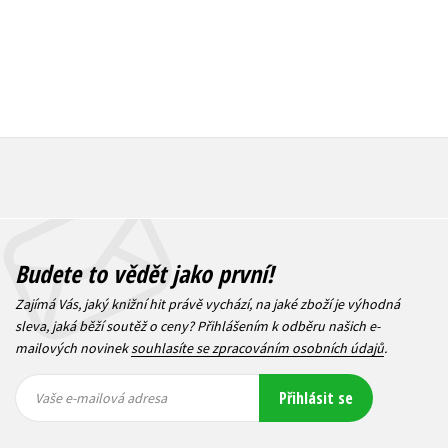
Budete to vědět jako první!
Zajímá Vás, jaký knižní hit právě vychází, na jaké zboží je výhodná
sleva, jaká běží soutěž o ceny? Přihlášením k odběru našich e-
mailových novinek
souhlasíte se zpracováním osobních údajů
.
Vaše e-
Vaše e-
Přihlásit se
mailová
mailová
Vaše e-mailová adresa
adresa
adresa