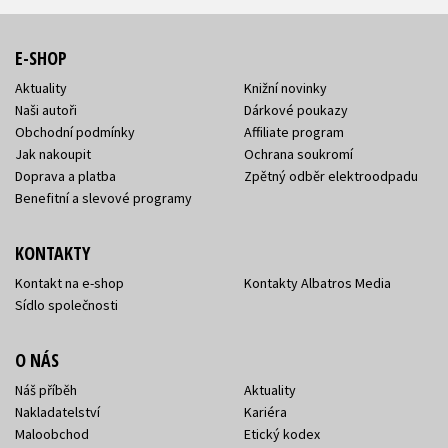
E-SHOP
Aktuality
Knižní novinky
Naši autoři
Dárkové poukazy
Obchodní podmínky
Affiliate program
Jak nakoupit
Ochrana soukromí
Doprava a platba
Zpětný odběr elektroodpadu
Benefitní a slevové programy
KONTAKTY
Kontakt na e-shop
Kontakty Albatros Media
Sídlo společnosti
O NÁS
Náš příběh
Aktuality
Nakladatelství
Kariéra
Maloobchod
Etický kodex