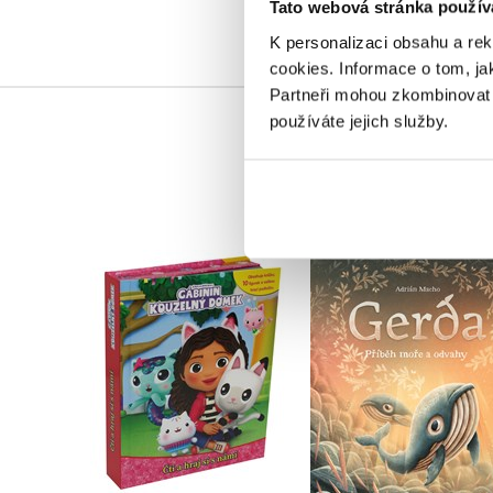
Tato webová stránka použív
K personalizaci obsahu a re
cookies.
Informace o tom, ja
Partneři mohou zkombinovat t
používáte jejich služby.
Gábinin kouzelný
Gerda: Příběh moře
domek - Čti a hraj si s
odvahy
námi
Adrián Macho
Kolektiv
Do košíku
Do košíku