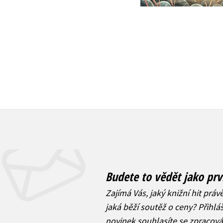
263 Kč
329 Kč
399 Kč
499 Kč
Budete to vědět jako prv
Zajímá Vás, jaký knižní hit práv
jaká běží soutěž o ceny? Přihl
novinek
souhlasíte se zpracov