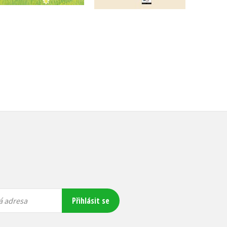
279 Kč
349 Kč
263 Kč
329 Kč
Přihlásit se
á adresa