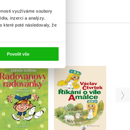
ěvnosti využíváme soubory
ia, inzerci a analýzy.
o které poté následovaly, že
Povolit vše
Říkání o víle Amálce
Radovanovy radovánky
Ať jso
Václav Čtvrtek
Zdeněk Svěrák
Bar
Do košíku
Do košíku