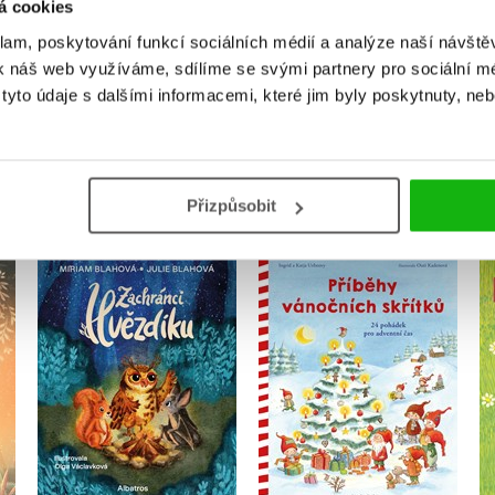
á cookies
Přihlásit
klam, poskytování funkcí sociálních médií a analýze naší návšt
k náš web využíváme, sdílíme se svými partnery pro sociální méd
yto údaje s dalšími informacemi, které jim byly poskytnuty, neb
MOHLO BY VÁS TAKÉ ZAJÍMAT
Přizpůsobit
 a
Příběhy vánočních
Zachránci Hvězdíku
skřítků
Miriam Blahová
Ingrid Uebeová
Do košíku
Do košíku