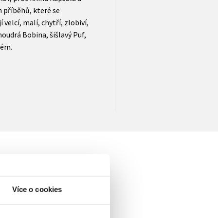
h příběhů, které se
 velcí, malí, chytří, zlobiví,
moudrá Bobina, šišlavý Puf,
lém.
Více o cookies
elé