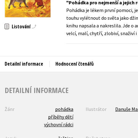
Pohádka pro nejmenší a jejich 
Auto - moto
Pohádka je lékem první pomoci, j
Jazyky
Beletrie pro děti
touhu vylétnout do světa jako dži
Kalendáře
knihu napsala a nakreslila. Jde o a
Listování
Beletrie pro dospělé
velcí, malí, chytří, zlobiví, snaživ
Kariéra a osobní rozvoj
Byznys a ekonomie
Komiks
Detailní informace
Hodnocení čtenářů
V
DETAILNÍ INFORMACE
Žánr
pohádka
Ilustrátor
Danuše Ma
příběhy dětí
výchovní rádci