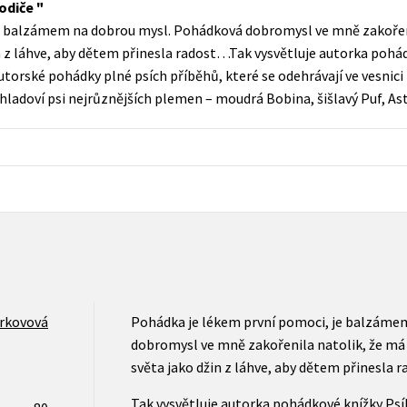
rodiče
Populárně - naučná pro dospělé
e balzámem na dobrou mysl. Pohádková dobromysl ve mně zakořen
Young adult (SK)
Populárně - naučné pro děti
n z láhve, aby dětem přinesla radost…Tak vysvětluje autorka pohád
Zahraniční literatura
utorské pohádky plné psích příběhů, které se odehrávají ve vesnici 
Předškoláci
í i hladoví psi nejrůznějších plemen – moudrá Bobina, šišlavý Puf, Ast
Zdraví a životní styl
Příroda a zahrada
šechny tituly
rkovová
Pohádka je lékem první pomoci, je balzáme
dobromysl ve mně zakořenila natolik, že má
světa jako džin z láhve, aby dětem přinesla
Tak vysvětluje autorka pohádkové knížky Psí