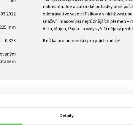
80
nakreslila. Jde o autorské pohádky plné psíc
.03.2012
odehrávají ve vesnici Psíkov a v nichž vystupují
snaživí i hladoví psi nejrůznějších plemen – 
x225 mm
Asta, Majda, Pajda... a vždy vyřeší nějaký prob
0,323
Knížka pro nejmenší i pro jejich rodiče!
novaným
otahem
Vaše hodnocení
Detaily
Uživatelskou recenzi mohou vkládat pouze registrovaní uživat