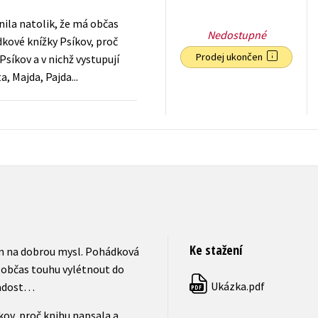
ila natolik, že má občas
Nedostupné
kové knížky Psíkov, proč
Prodej ukončen
Psíkov a v nichž vystupují
a, Majda, Pajda...
39
Kč
s DPH
Ke stažení
m na dobrou mysl. Pohádková
 občas touhu vylétnout do
Ukázka.pdf
 radost…
PDF
kov, proč knihu napsala a