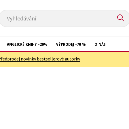
Vyhledávání
ANGLICKÉ KNIHY -20%
VÝPRODEJ -70 %
O NÁS
Předprodej novinky bestsellerové autorky
Přírodní vědy
Křížovky
Společnost, politika
Kuchařky
Technika a věda
New Adult
Učebnice
Ostatní
Umění a kultura
Počítače
Výchova a pedagogika
Poezie
Young adult