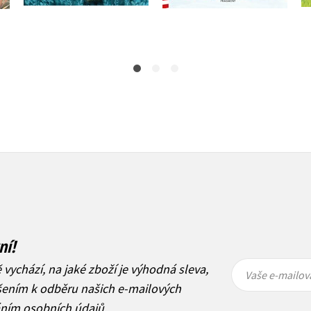
239 Kč
299 Kč
239 Kč
299 Kč
ní!
Vaše e-
Vaše e-
ě vychází, na jaké zboží je výhodná sleva,
mailová
mailová
Vaše e-mailov
adresa
adresa
ášením k odběru našich e-mailových
áním osobních údajů
.