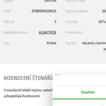
Jazyk
čeština
Počet stran
EAN
9788000029610
Datum vydání
26
Věk od
3
Formát
167
Nakladatelství
ALBATROS
Hmotnost
Typ
Kniha
Vazba
vázaná s lami
p
HODNOCENÍ ČTENÁŘŮ
V současné době nejsou vytvořena žádná
Souhlas
uživatelská hodnocení.