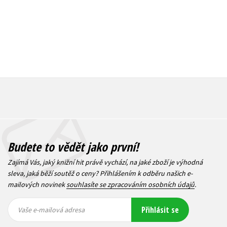
Budete to vědět jako první!
Zajímá Vás, jaký knižní hit právě vychází, na jaké zboží je výhodná
sleva, jaká běží soutěž o ceny? Přihlášením k odběru našich e-
mailových novinek
souhlasíte se zpracováním osobních údajů
.
Vaše e-
Vaše e-
Přihlásit se
mailová
mailová
Vaše e-mailová adresa
adresa
adresa