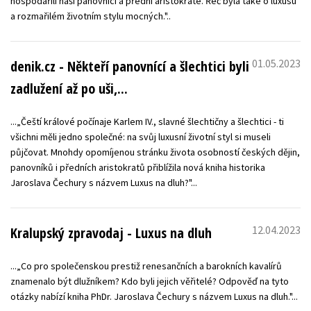
hospodařili naši panovníci a přední aristokraté. Řeč byla také o luxusu
a rozmařilém životním stylu mocných."..
01.05.2023
denik.cz - Někteří panovnící a šlechtici byli
zadlužení až po uši,...
...„Čeští králové počínaje Karlem IV., slavné šlechtičny a šlechtici - ti
všichni měli jedno společné: na svůj luxusní životní styl si museli
půjčovat. Mnohdy opomíjenou stránku života osobností českých dějin,
panovníků i předních aristokratů přiblížila nová kniha historika
Jaroslava Čechury s názvem Luxus na dluh?"...
12.04.2023
Kralupský zpravodaj - Luxus na dluh
...„Co pro společenskou prestiž renesančních a barokních kavalírů
znamenalo být dlužníkem? Kdo byli jejich věřitelé? Odpověď na tyto
otázky nabízí kniha PhDr. Jaroslava Čechury s názvem Luxus na dluh."...