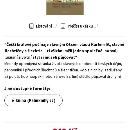
Young adult (SK)
Zahraniční literatura
Zdraví a životní styl
Všechny tituly
Listování
Přečíst ukázku
Čeští králové počínaje slavným Otcem vlasti Karlem IV., slavné
šlechtičny a šlechtici - ti všichni měli jedno společné: na svůj
luxusní životní styl si museli půjčovat
Mnohdy opomíjená stránka života slavných osobností českých dějin,
panovníků i předních šlechticů a šlechtičen. Kdo z nich byl zadlužený
až po uši, kdo naopak (nebo zároveň s tím) štědře půjčoval druhým?
Jiné dostupné formáty:
e-kniha (Palmknihy.cz)