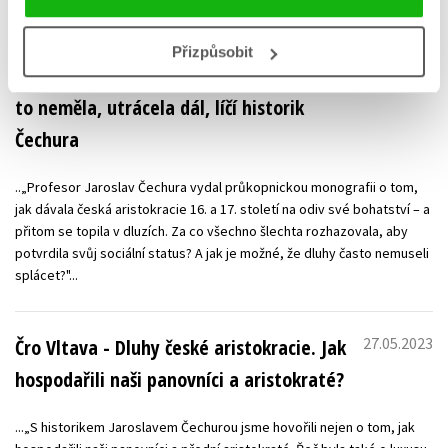
RECENZE
Přizpůsobit
31.07.2023
idnes.cz - Luxus šlechty na dluh. I když na
to neměla, utrácela dál, líčí historik
Čechura
..„Profesor Jaroslav Čechura vydal průkopnickou monografii o tom,
jak dávala česká aristokracie 16. a 17. století na odiv své bohatství – a
přitom se topila v dluzích. Za co všechno šlechta rozhazovala, aby
potvrdila svůj sociální status? A jak je možné, že dluhy často nemuseli
splácet?"...
27.05.2023
Čro Vltava - Dluhy české aristokracie. Jak
hospodařili naši panovníci a aristokraté?
...„S historikem Jaroslavem Čechurou jsme hovořili nejen o tom, jak