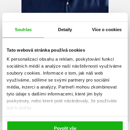
Souhlas
Detaily
Více o cookies
Jaroslav Čechura
Prof. PhDr. Jaroslav Čechura, DrSc., se zabývá hospodářskými a
Tato webová stránka používá cookies
sociálními dějinami Čech ve středoevropském kontextu. Historii
K personalizaci obsahu a reklam, poskytování funkcí
středověku a raného novověku nahlíží „zdola“, konkrétně prizmatem
sociálních médií a analýze naší návštěvnosti využíváme
poddanských vztahů, každodennosti, rebelií, kriminality, sexuality či
tradiční kultury venkova. Vzhledem k nebývalému rozsahu knižní
soubory cookies.
Informace o tom, jak náš web
tvorby, která cílí nejen na odborného, ale i laického čtenáře, patří k
využíváme, sdílíme se svými partnery pro sociální
nejvýznamnějším současným českým představitelům mikrohistorie.
média, inzerci a analýzy.
Partneři mohou zkombinovat
tyto údaje s dalšími informacemi, které jim byly
poskytnuty, nebo které poté následovaly, že používáte
Zobrazit profil autora
jejich služby.
Povolit vše