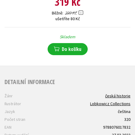
319 Kč
399 Kč
Běžně
ušetříte 80 Kč
Skladem
Do košíku
DETAILNÍ INFORMACE
Žánr
česká historie
Ilustrátor
Lobkowicz Collections
Jazyk
čeština
Počet stran
320
EAN
9788076017832
Datum vydání
27.03.2023