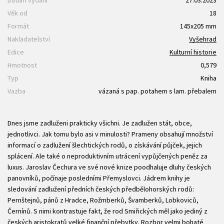
Věk od
18
Formát
145x205 mm
Nakladatelství
Vyšehrad
Edice
Kulturní historie
Hmotnost
0,579
Typ
Kniha
Vazba
vázaná s pap. potahem s lam. přebalem
Dnes jsme zadluženi prakticky všichni. Je zadlužen stát, obce,
jednotlivci. Jak tomu bylo asi v minulosti? Prameny obsahují množství
informací o zadlužení šlechtických rodů, o získávání půjček, jejich
splácení. Ale také o neproduktivním utrácení vypůjčených peněz za
luxus. Jaroslav Čechura ve své nové knize poodhaluje dluhy českých
panovníků, počínaje posledními Přemyslovci. Jádrem knihy je
sledování zadlužení předních českých předbělohorských rodů:
Pernštejnů, pánů z Hradce, Rožmberků, Švamberků, Lobkoviců,
Černínů. S nimi kontrastuje fakt, že rod Smiřických měl jako jediný z
českých aristokratů velké finanční přebytky. Rozbor velmi bohaté