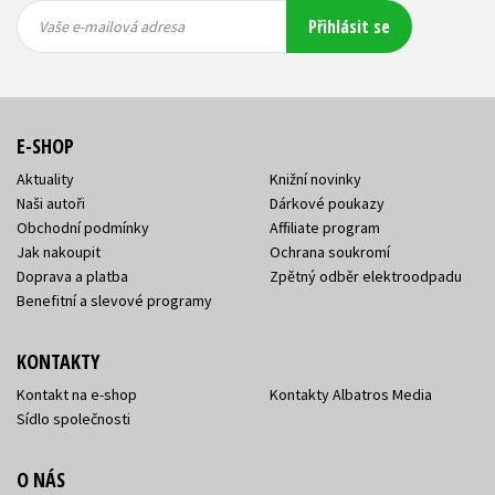
Vaše e-
Vaše e-
Přihlásit se
mailová
mailová
Vaše e-mailová adresa
adresa
adresa
E-SHOP
Aktuality
Knižní novinky
Naši autoři
Dárkové poukazy
Obchodní podmínky
Affiliate program
Jak nakoupit
Ochrana soukromí
Doprava a platba
Zpětný odběr elektroodpadu
Benefitní a slevové programy
KONTAKTY
Kontakt na e-shop
Kontakty Albatros Media
Sídlo společnosti
O NÁS