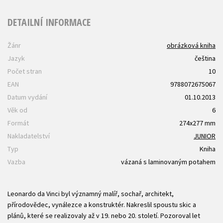
DETAILNÍ INFORMACE
Žánr
obrázková kniha
Jazyk
čeština
Počet stran
10
EAN
9788072675067
Datum vydání
01.10.2013
Věk od
6
Formát
274x277 mm
Nakladatelství
JUNIOR
Typ
Kniha
Vazba
vázaná s laminovaným potahem
Leonardo da Vinci byl významný malíř, sochař, architekt,
přírodovědec, vynálezce a konstruktér. Nakreslil spoustu skic a
plánů, které se realizovaly až v 19. nebo 20. století. Pozoroval let