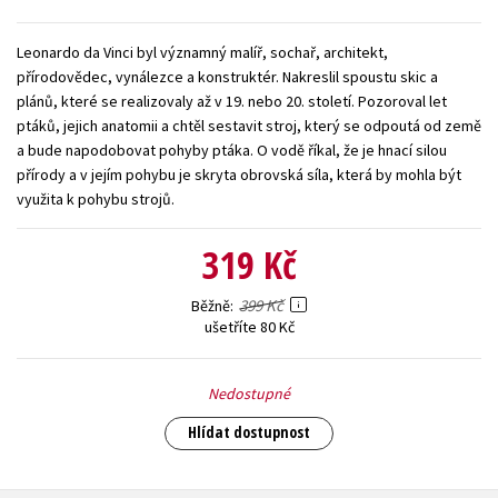
Young adult (SK)
Zahraniční literatura
Zdraví a životní styl
Leonardo da Vinci byl významný malíř, sochař, architekt,
přírodovědec, vynálezce a konstruktér. Nakreslil spoustu skic a
Všechny tituly
plánů, které se realizovaly až v 19. nebo 20. století. Pozoroval let
ptáků, jejich anatomii a chtěl sestavit stroj, který se odpoutá od země
a bude napodobovat pohyby ptáka. O vodě říkal, že je hnací silou
přírody a v jejím pohybu je skryta obrovská síla, která by mohla být
využita k pohybu strojů.
319 Kč
399 Kč
Běžně
ušetříte 80 Kč
Nedostupné
Hlídat dostupnost