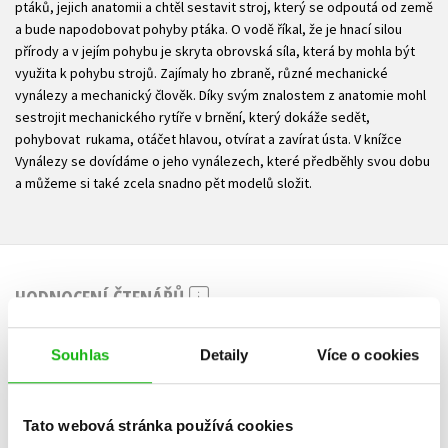
ptáků, jejich anatomii a chtěl sestavit stroj, který se odpoutá od země
a bude napodobovat pohyby ptáka. O vodě říkal, že je hnací silou
přírody a v jejím pohybu je skryta obrovská síla, která by mohla být
využita k pohybu strojů. Zajímaly ho zbraně, různé mechanické
vynálezy a mechanický člověk. Díky svým znalostem z anatomie mohl
sestrojit mechanického rytíře v brnění, který dokáže sedět,
pohybovat rukama, otáčet hlavou, otvírat a zavírat ústa. V knížce
Vynálezy se dovídáme o jeho vynálezech, které předběhly svou dobu
a můžeme si také zcela snadno pět modelů složit.
HODNOCENÍ ČTENÁŘŮ
V současné době nejsou vytvořena žádná uživatelská hodnocení.
Souhlas
Detaily
Více o cookies
Vaše hodnocení
Tato webová stránka používá cookies
Uživatelskou recenzi mohou vkládat pouze registrovaní uživatelé