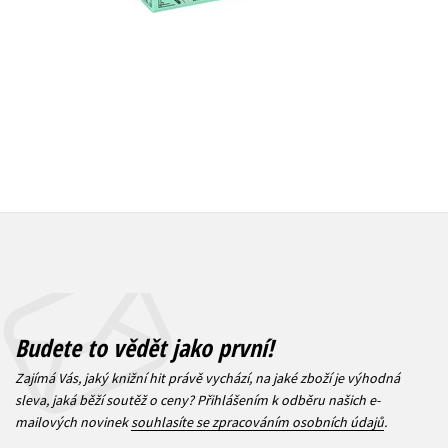
479 Kč
599 Kč
319 Kč
3
Budete to vědět jako první!
Zajímá Vás, jaký knižní hit právě vychází, na jaké zboží je výhodná
sleva, jaká běží soutěž o ceny? Přihlášením k odběru našich e-
mailových novinek
souhlasíte se zpracováním osobních údajů
.