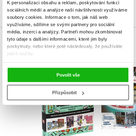
K personalizaci obsahu a reklam, poskytování funkcí
Přihlásit
sociálních médií a analýze naší návštěvnosti využíváme
soubory cookies.
Informace o tom, jak náš web
využíváme, sdílíme se svými partnery pro sociální
média, inzerci a analýzy.
Partneři mohou zkombinovat
tyto údaje s dalšími informacemi, které jim byly
MOHLO BY VÁS TAKÉ ZAJÍMAT
poskytnuty, nebo které poté následovaly, že používáte
jejich služby.
LEGO® Sta
Povolit vše
Minecraft - Dárková
Han Solo a 
kolekce pro přežití
akc
Kolektiv
Přizpůsobit
Kolekt
Do košíku
Do košík