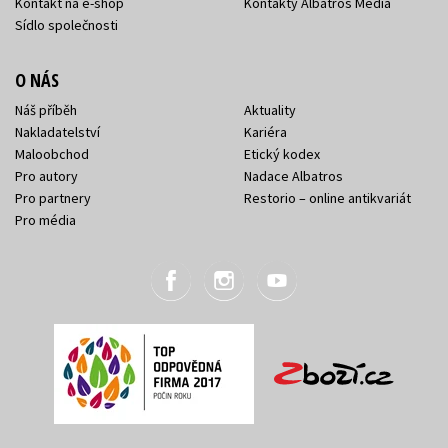
Kontakt na e-shop
Kontakty Albatros Media
Sídlo společnosti
O NÁS
Náš příběh
Aktuality
Nakladatelství
Kariéra
Maloobchod
Etický kodex
Pro autory
Nadace Albatros
Pro partnery
Restorio – online antikvariát
Pro média