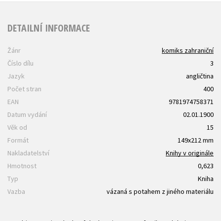
DETAILNÍ INFORMACE
Žánr
komiks zahraniční
Číslo dílu
3
Jazyk
angličtina
Počet stran
400
EAN
9781974758371
Datum vydání
02.01.1900
Věk od
15
Formát
149x212 mm
Nakladatelství
Knihy v originále
Hmotnost
0,623
Typ
Kniha
Vazba
vázaná s potahem z jiného materiálu