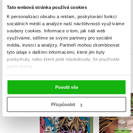
Tato webová stránka používá cookies
Vaše hodnocení
K personalizaci obsahu a reklam, poskytování funkcí
Uživatelskou recenzi mohou vkládat pouze registrovaní uživatelé
sociálních médií a analýze naší návštěvnosti využíváme
soubory cookies.
Informace o tom, jak náš web
Přihlásit
využíváme, sdílíme se svými partnery pro sociální
média, inzerci a analýzy.
Partneři mohou zkombinovat
tyto údaje s dalšími informacemi, které jim byly
poskytnuty, nebo které poté následovaly, že používáte
jejich služby.
MOHLO BY VÁS TAKÉ ZAJÍMAT
Povolit vše
Jojo's B
Jojo's Bizarre
Adventure: 
Přizpůsobit
Adventure: Part 7--
Steel Ball R
Steel Ball Run, Vol. 2
Hirohiko 
Hirohiko Araki