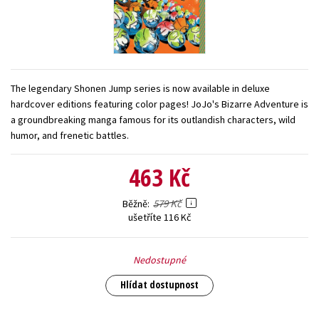
Young adult (SK)
Zahraniční literatura
Zdraví a životní styl
Všechny tituly
The legendary Shonen Jump series is now available in deluxe
hardcover editions featuring color pages! JoJo's Bizarre Adventure is
a groundbreaking manga famous for its outlandish characters, wild
humor, and frenetic battles.
463 Kč
579 Kč
Běžně
ušetříte 116 Kč
Nedostupné
Hlídat dostupnost