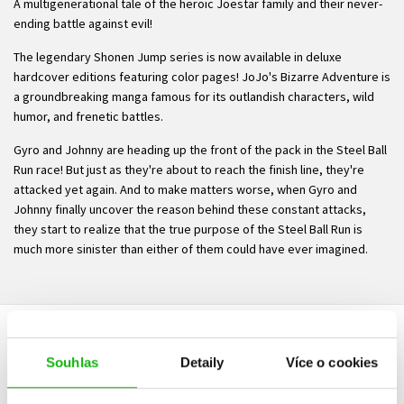
A multigenerational tale of the heroic Joestar family and their never-
ending battle against evil!
The legendary Shonen Jump series is now available in deluxe
hardcover editions featuring color pages! JoJo's Bizarre Adventure is
a groundbreaking manga famous for its outlandish characters, wild
humor, and frenetic battles.
Gyro and Johnny are heading up the front of the pack in the Steel Ball
Run race! But just as they're about to reach the finish line, they're
attacked yet again. And to make matters worse, when Gyro and
Johnny finally uncover the reason behind these constant attacks,
they start to realize that the true purpose of the Steel Ball Run is
much more sinister than either of them could have ever imagined.
HODNOCENÍ ČTENÁŘŮ
Souhlas
Detaily
Více o cookies
V současné době nejsou vytvořena žádná uživatelská hodnocení.