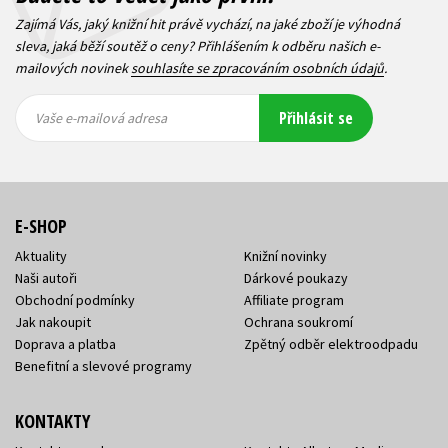
Zajímá Vás, jaký knižní hit právě vychází, na jaké zboží je výhodná
sleva, jaká běží soutěž o ceny? Přihlášením k odběru našich e-
mailových novinek
souhlasíte se zpracováním osobních údajů
.
Vaše e-
Vaše e-
Přihlásit se
mailová
mailová
Vaše e-mailová adresa
adresa
adresa
E-SHOP
Aktuality
Knižní novinky
Naši autoři
Dárkové poukazy
Obchodní podmínky
Affiliate program
Jak nakoupit
Ochrana soukromí
Doprava a platba
Zpětný odběr elektroodpadu
Benefitní a slevové programy
KONTAKTY