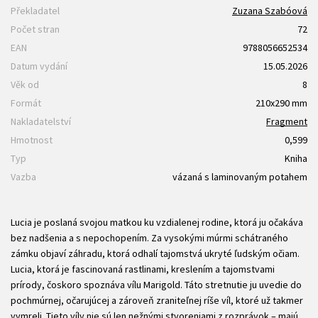
Překladatel
Zuzana Szabóová
Počet stran
72
EAN
9788056652534
Datum vydání
15.05.2026
Věk od
8
Formát
210x290 mm
Nakladatelství
Fragment
Hmotnost
0,599
Typ
Kniha
Vazba
vázaná s laminovaným potahem
Lucia je poslaná svojou matkou ku vzdialenej rodine, ktorá ju očakáva
bez nadšenia a s nepochopením. Za vysokými múrmi schátraného
zámku objaví záhradu, ktorá odhalí tajomstvá ukryté ľudským očiam.
Lucia, ktorá je fascinovaná rastlinami, kreslením a tajomstvami
prírody, čoskoro spoznáva vílu Marigold. Táto stretnutie ju uvedie do
pochmúrnej, očarujúcej a zároveň zraniteľnej ríše víl, ktoré už takmer
vymreli. Tieto víly nie sú len nežnými stvoreniami z rozprávok – majú