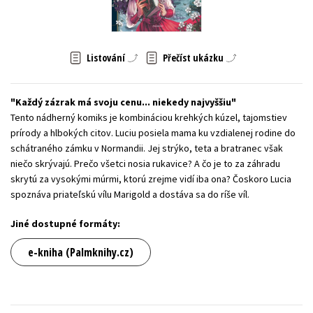
Young adult (SK)
Zahraniční literatura
Zdraví a životní styl
Všechny tituly
Listování
Přečíst ukázku
Každý zázrak má svoju cenu... niekedy najvyššiu
Tento nádherný komiks je kombináciou krehkých kúzel, tajomstiev
prírody a hlbokých citov. Luciu posiela mama ku vzdialenej rodine do
schátraného zámku v Normandii. Jej strýko, teta a bratranec však
niečo skrývajú. Prečo všetci nosia rukavice? A čo je to za záhradu
skrytú za vysokými múrmi, ktorú zrejme vidí iba ona? Čoskoro Lucia
spoznáva priateľskú vílu Marigold a dostáva sa do ríše víl.
Jiné dostupné formáty:
e-kniha (Palmknihy.cz)