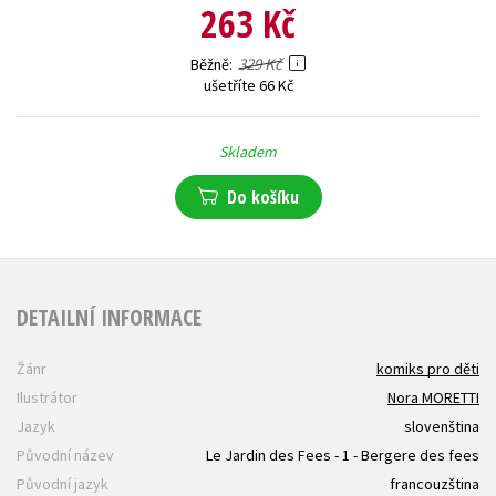
263 Kč
329 Kč
Běžně
ušetříte 66 Kč
Skladem
Do košíku
DETAILNÍ INFORMACE
Žánr
komiks pro děti
Ilustrátor
Nora MORETTI
Jazyk
slovenština
Původní název
Le Jardin des Fees - 1 - Bergere des fees
Původní jazyk
francouzština