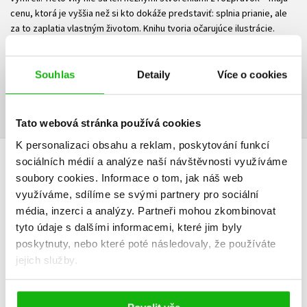
cenu, ktorá je vyššia než si kto dokáže predstaviť: splnia prianie, ale
za to zaplatia vlastným životom. Knihu tvoria očarujúce ilustrácie.
Ke stažení
Souhlas
Detaily
Více o cookies
Ukázka.pdf
PDF
Tato webová stránka používá cookies
K personalizaci obsahu a reklam, poskytování funkcí
sociálních médií a analýze naší návštěvnosti využíváme
HODNOCENÍ ČTENÁŘŮ
soubory cookies.
Informace o tom, jak náš web
využíváme, sdílíme se svými partnery pro sociální
V současné době nejsou vytvořena žádná uživatelská hodnocení.
média, inzerci a analýzy.
Partneři mohou zkombinovat
tyto údaje s dalšími informacemi, které jim byly
Vaše hodnocení
poskytnuty, nebo které poté následovaly, že používáte
jejich služby.
Uživatelskou recenzi mohou vkládat pouze registrovaní uživatelé
Přihlásit