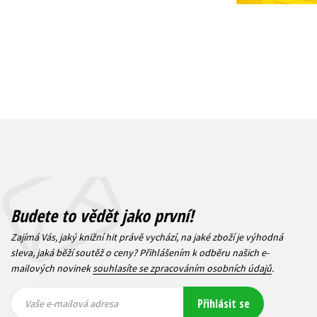
Budete to vědět jako první!
Zajímá Vás, jaký knižní hit právě vychází, na jaké zboží je výhodná
sleva, jaká běží soutěž o ceny? Přihlášením k odběru našich e-
mailových novinek
souhlasíte se zpracováním osobních údajů
.
Vaše e-
Vaše e-
Přihlásit se
mailová
mailová
Vaše e-mailová adresa
adresa
adresa