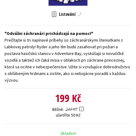
Young adult (SK)
Zahraniční literatura
Zdraví a životní styl
Listování
Všechny tituly
Odvážni záchranári prichádzajú na pomoc!
Prečítajte si tri napínavé príbehy so záchranárskymi šteniatkami z
Labkovej patroly! Ryder a jeho tím budú zasahovať pri požiari a
postavia hasičskú stanicu v Adventure Bay, vyskúšajú si novučičké
vozidlá a taktiež ich čaká misia v oblakoch pri záchrane princeznej,
ktorá sa ocitne v nebezpečenstve. Užite si vzrušujúce dobrodružstvo
s obľúbenými hrdinami a zistite, ako si nebojácne poradili s každou
výzvou.
199 Kč
249 Kč
Běžně
ušetříte 50 Kč
Skladem