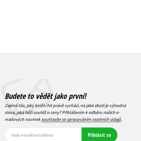
Budete to vědět jako první!
Zajímá Vás, jaký knižní hit právě vychází, na jaké zboží je výhodná
sleva, jaká běží soutěž o ceny? Přihlášením k odběru našich e-
mailových novinek
souhlasíte se zpracováním osobních údajů
.
Vaše e-
Vaše e-
Přihlásit se
mailová
mailová
Vaše e-mailová adresa
adresa
adresa