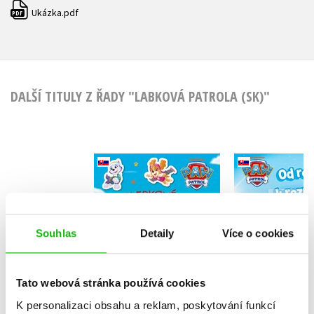
Ukázka.pdf
PDF
DALŠÍ TITULY Z ŘADY "LABKOVÁ PATROLA (SK)"
Labková patrola -
Od rozpr
Samolepkové
rozprávke -
prekvapenie
patrol
(slovensky)
Kolektiv
(sloven
Kolekt
Souhlas
Detaily
Více o cookies
Tato webová stránka používá cookies
Do košík
K personalizaci obsahu a reklam, poskytování funkcí
Do košíku