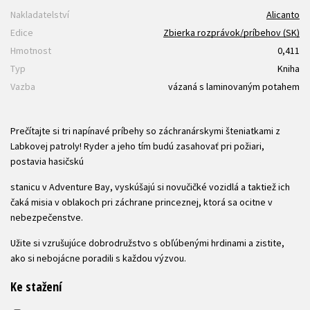
Nakladatelství
Alicanto
Edice
Zbierka rozprávok/príbehov (SK)
Hmotnost
0,411
Typ
Kniha
Vazba
vázaná s laminovaným potahem
Prečítajte si tri napínavé príbehy so záchranárskymi šteniatkami z
Labkovej patroly! Ryder a jeho tím budú zasahovať pri požiari,
postavia hasičskú
stanicu v Adventure Bay, vyskúšajú si novučičké vozidlá a taktiež ich
čaká misia v oblakoch pri záchrane princeznej, ktorá sa ocitne v
nebezpečenstve.
Užite si vzrušujúce dobrodružstvo s obľúbenými hrdinami a zistite,
ako si nebojácne poradili s každou výzvou.
Ke stažení