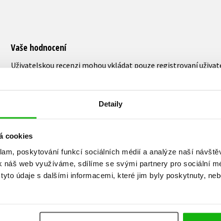
Vaše hodnocení
Uživatelskou recenzi mohou vkládat pouze registrovaní uživat
Přihlásit
Detaily
AUTOR KNIHY
á cookies
klam, poskytování funkcí sociálních médií a analýze naší návšt
k náš web využíváme, sdílíme se svými partnery pro sociální méd
yto údaje s dalšími informacemi, které jim byly poskytnuty, neb
Vlastimil Vondruška
PhDr. Vlastimil Vondruška, CSc. se věnuje předev
životopisné a detektivní romány). Vydává rovně