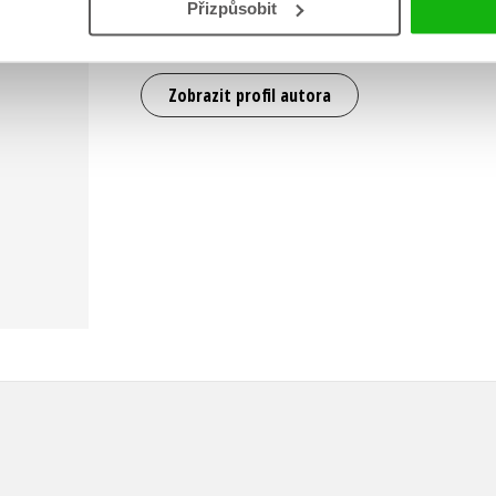
Přizpůsobit
Jeho nejúspěšnějším titulem je čtyřdílná
Přemy
Zobrazit profil autora