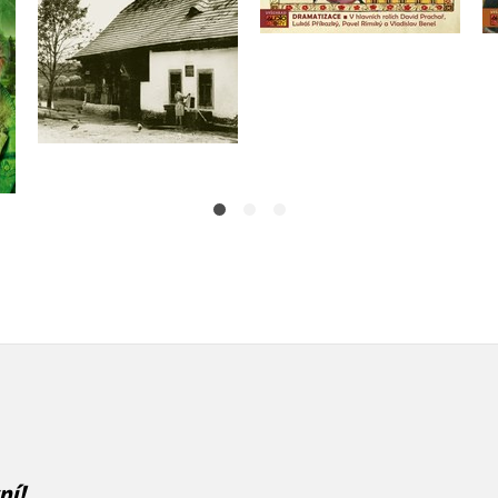
Do košíku
Do košíku
279 Kč
349 Kč
239 Kč
299 Kč
ní!