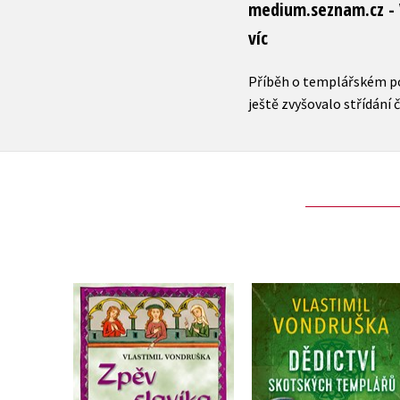
medium.seznam.cz - V
víc
Příběh o templářském pok
ještě zvyšovalo střídání 
Dědictví skotskýc
Zpěv slavíka
templářů
Vlastimil Vondruška
Vlastimil Vondruška