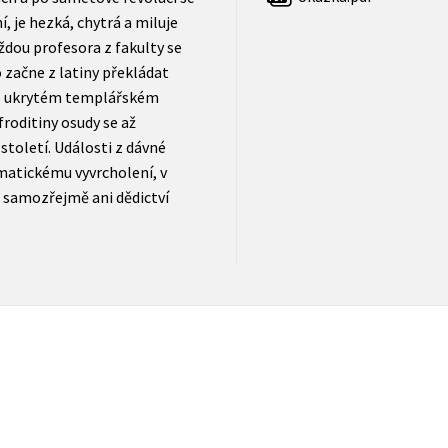
í, je hezká, chytrá a miluje
aždou profesora z fakulty se
 začne z latiny překládat
u o ukrytém templářském
roditiny osudy se až
 století. Události z dávné
amatickému vyvrcholení, v
a samozřejmě ani dědictví