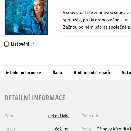
Hobby
V souvislosti se zdánlivou sebevr
Auto - moto
spolužák, pro kterého začne z lat
Jazyky
Beletrie pro děti
Začnou po něm pátrat společně a Af
Kalendáře
Beletrie pro dospělé
Listování
Kariéra a osobní rozvoj
V
Detailní informace
Řada
Hodnocení čtenářů
Auto
DETAILNÍ INFORMACE
Žánr
detektivka
Číslo dílu
Jazyk
čeština
Řada
Případy Afrodity