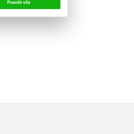
Povolit vše
slovská epopej
.