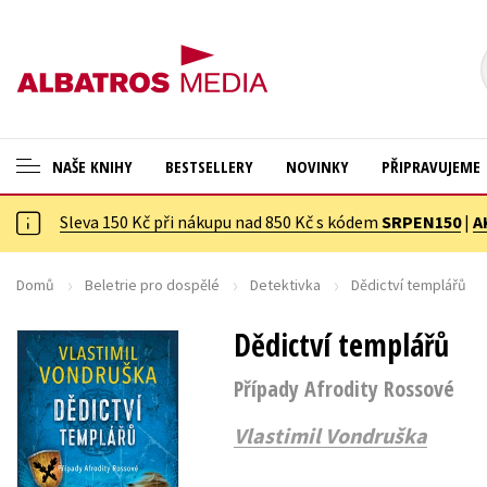
NAŠE KNIHY
BESTSELLERY
NOVINKY
PŘIPRAVUJEME
Sleva 150 Kč při nákupu nad 850 Kč s kódem
SRPEN150
|
A
ANGLICKÉ KNIHY -20 %
Byznys a ekonomie
VÝPRODEJ -70 %
Cestování
Domů
Beletrie pro dospělé
Detektivka
Dědictví templářů
20 ZA KILO
Dárkové publikace
Dědictví templářů
20 ZA KILO
Dárkové zboží
Případy Afrodity Rossové
KNIHY S DÁRKEM
Digitální fotografie
Vlastimil Vondruška
🎁DÁRKOVÉ PUBLIKACE
Esoterika a duchovní svět
✉️ DÁRKOVÉ POUKAZY
Historie a military