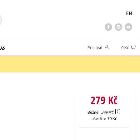
EN
NÁS
Přihlásit
0 Kč
279 Kč
349 Kč
Běžně
ušetříte 70 Kč