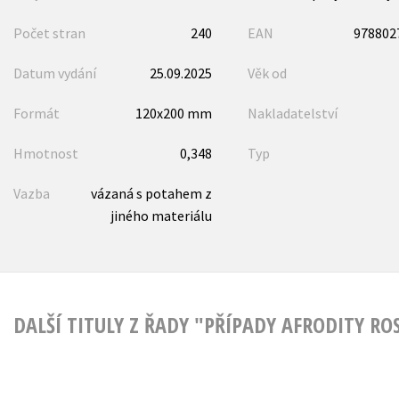
Počet stran
240
EAN
978802
Datum vydání
25.09.2025
Věk od
Formát
120x200 mm
Nakladatelství
Hmotnost
0,348
Typ
Vazba
vázaná s potahem z
jiného materiálu
DALŠÍ TITULY Z ŘADY "PŘÍPADY AFRODITY RO