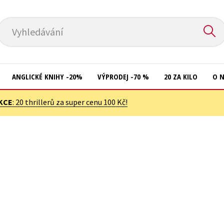
Vyhledávání
ANGLICKÉ KNIHY -20%
VÝPRODEJ -70 %
20 ZA KILO
O 
KCE
: 20 thrillerů za super cenu 100 Kč!
Komiks
Přírodní vědy
Křížovky
Společnost, politika
Kuchařky
Technika a věda
New Adult
Učebnice
Ostatní
Umění a kultura
Počítače
Výchova a pedagogika
Poezie
Young adult