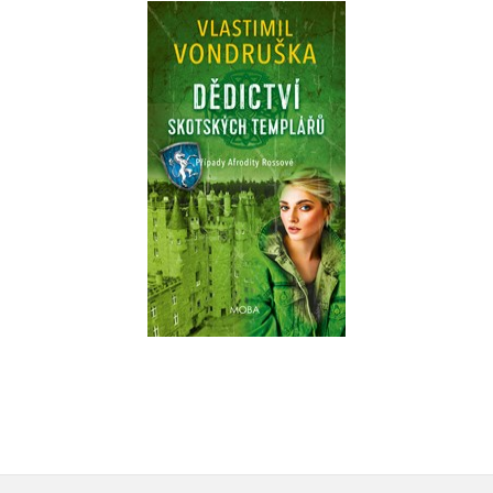
Dědictví skotských
templářů
Vlastimil Vondruška
Do košíku
295 Kč
369 Kč