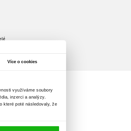
elé
Více o cookies
ěvnosti využíváme soubory
ia, inzerci a analýzy.
o které poté následovaly, že
ším beletrii (historické
ž populárně naučné knihy.