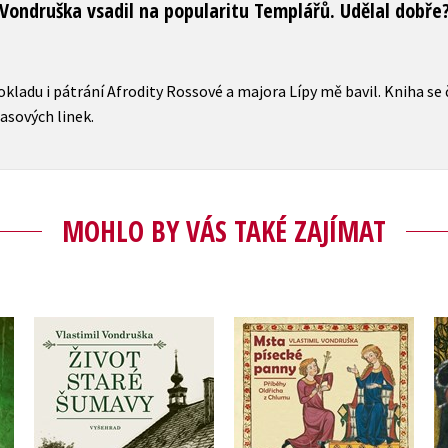
ondruška vsadil na popularitu Templářů. Udělal dobře?
ladu i pátrání Afrodity Rossové a majora Lípy mě bavil. Kniha se č
časových linek.
MOHLO BY VÁS TAKÉ ZAJÍMAT
Msta písecké panny
h
Život staré Šumavy
(audiokniha)
Vlastimil Vondruška
Vlastimil Vondruška