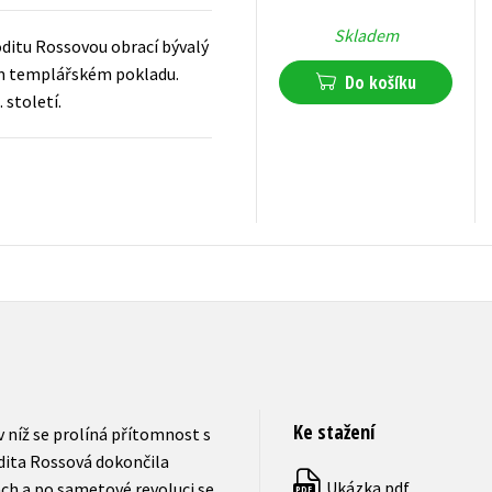
Skladem
oditu Rossovou obrací bývalý
tém templářském pokladu.
Do košíku
 století.
279
Kč
s DPH
Ke stažení
 níž se prolíná přítomnost s
odita Rossová dokončila
Ukázka.pdf
ách a po sametové revoluci se
PDF