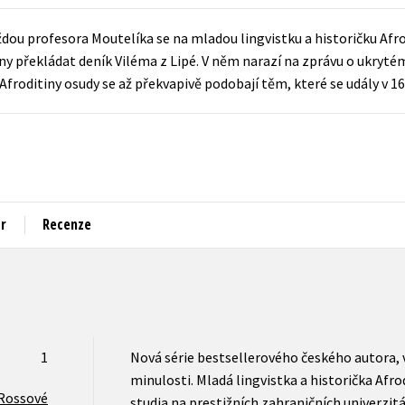
Populárně - naučná pro dospělé
Young adult (SK)
aždou profesora Moutelíka se na mladou lingvistku a historičku Afr
iny překládat deník Viléma z Lipé. V něm narazí na zprávu o ukry
Populárně - naučné pro děti
Zahraniční literatura
roditiny osudy se až překvapivě podobají těm, které se udály v 16.
Předškoláci
Zdraví a životní styl
Příroda a zahrada
šechny tituly
r
Recenze
1
Nová série bestsellerového českého autora, v
minulosti. Mladá lingvistka a historička Afr
 Rossové
studia na prestižních zahraničních univerzit