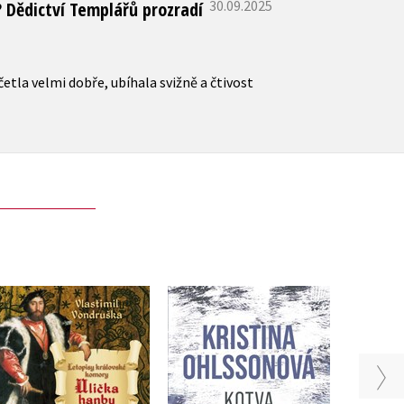
30.09.2025
 Dědictví Templářů prozradí
etla velmi dobře, ubíhala svižně a čtivost
Ulička hanby
Mich
Kotva
(audiokniha)
Kristina Ohlssonová
Vlastimil Vondruška
Mic