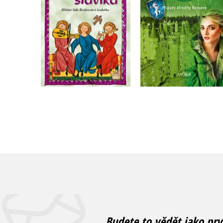
Do košíku
Do košíku
319 Kč
399 Kč
295 Kč
369 Kč
Budete to vědět jako prv