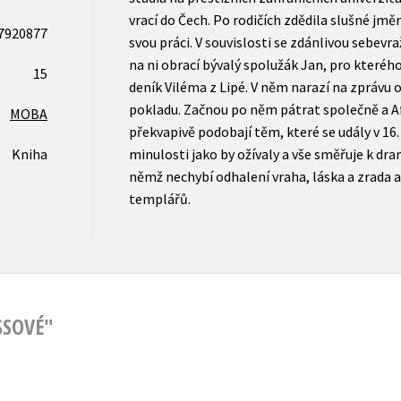
vrací do Čech. Po rodičích zdědila slušné jměn
7920877
svou práci. V souvislosti se zdánlivou sebevr
na ni obrací bývalý spolužák Jan, pro kterého
15
deník Viléma z Lipé. V něm narazí na zpráv
pokladu. Začnou po něm pátrat společně a Af
MOBA
překvapivě podobají těm, které se udály v 16.
Kniha
minulosti jako by ožívaly a vše směřuje k dr
němž nechybí odhalení vraha, láska a zrada 
templářů.
SSOVÉ"