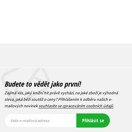
Budete to vědět jako první!
Zajímá Vás, jaký knižní hit právě vychází, na jaké zboží je výhodná
sleva, jaká běží soutěž o ceny? Přihlášením k odběru našich e-
mailových novinek
souhlasíte se zpracováním osobních údajů
.
Vaše e-
Vaše e-
Přihlásit se
mailová
mailová
Vaše e-mailová adresa
adresa
adresa