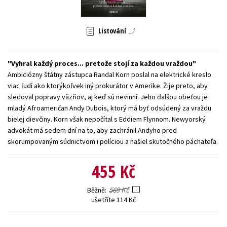
Young adult (SK)
Zahraniční literatura
Zdraví a životní styl
Listování
Všechny tituly
Vyhral každý proces... pretože stojí za každou vraždou
Ambiciózny štátny zástupca Randal Korn poslal na elektrické kreslo
viac ľudí ako ktorýkoľvek iný prokurátor v Amerike. Žije preto, aby
sledoval popravy väzňov, aj keď sú nevinní. Jeho ďalšou obeťou je
mladý Afroameričan Andy Dubois, ktorý má byť odsúdený za vraždu
bielej dievčiny. Korn však nepočítal s Eddiem Flynnom. Newyorský
advokát má sedem dní na to, aby zachránil Andyho pred
skorumpovaným súdnictvom i políciou a našiel skutočného páchateľa.
455 Kč
569 Kč
Běžně
ušetříte 114 Kč