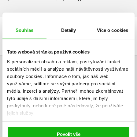
Souhlas
Detaily
Více o cookies
DALŠÍ TITULY Z ŘADY "EDDIE FLYNN (SK)"
Tato webová stránka používá cookies
K personalizaci obsahu a reklam, poskytování funkcí
sociálních médií a analýze naší návštěvnosti využíváme
HODNOCENÍ ČTENÁŘŮ
soubory cookies.
Informace o tom, jak náš web
využíváme, sdílíme se svými partnery pro sociální
V současné době nejsou vytvořena žádná uživatelská hodnocení.
média, inzerci a analýzy.
Partneři mohou zkombinovat
tyto údaje s dalšími informacemi, které jim byly
Vaše hodnocení
poskytnuty, nebo které poté následovaly, že používáte
Uživatelskou recenzi mohou vkládat pouze registrovaní uživatelé
jejich služby.
Přihlásit
Povolit vše