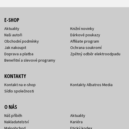
E-SHOP
Aktuality
Knižní novinky
Naši autoři
Dárkové poukazy
Obchodní podmínky
Affiliate program
Jak nakoupit
Ochrana soukromí
Doprava a platba
Zpětný odběr elektroodpadu
Benefitní a slevové programy
KONTAKTY
Kontakt na e-shop
Kontakty Albatros Media
Sídlo společnosti
O NÁS
Náš příběh
Aktuality
Nakladatelství
Kariéra
Maloobchod
Etický kodex