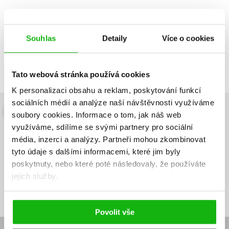
Zobrazuji 1 až 1 z celkem 1 záznamů
Zobraz záznamů
Předchozí
1
Další
Souhlas
Detaily
Více o cookies
Tato webová stránka používá cookies
K personalizaci obsahu a reklam, poskytování funkcí
sociálních médií a analýze naší návštěvnosti využíváme
soubory cookies.
Informace o tom, jak náš web
Budete to vědět jako první!
využíváme, sdílíme se svými partnery pro sociální
Zajímá Vás, jaký knižní hit právě vychází, na jaké zboží je výhodná
média, inzerci a analýzy.
Partneři mohou zkombinovat
sleva, jaká běží soutěž o ceny? Přihlášením k odběru našich e-
tyto údaje s dalšími informacemi, které jim byly
mailových novinek
souhlasíte se zpracováním osobních údajů
.
poskytnuty, nebo které poté následovaly, že používáte
jejich služby.
Vaše e-
Vaše e-
Přihlásit se
mailová
mailová
Vaše e-mailová adresa
adresa
adresa
Povolit vše