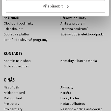
E-SHOP
Přizpůsobit
Aktuality
Knižní novinky
Naši autoři
Dárkové poukazy
Obchodní podmínky
Affiliate program
Jak nakoupit
Ochrana soukromí
Doprava a platba
Zpětný odběr elektroodpadu
Benefitní a slevové programy
KONTAKTY
Kontakt na e-shop
Kontakty Albatros Media
Sídlo společnosti
O NÁS
Náš příběh
Aktuality
Nakladatelství
Kariéra
Maloobchod
Etický kodex
Pro autory
Nadace Albatros
Pro partnery
Restorio – online antikvariát