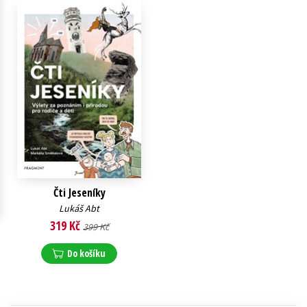
Young adult (SK)
Zahraniční literatura
Zdraví a životní styl
Všechny tituly
Čti Jeseníky
Lukáš Abt
319 Kč
399 Kč
Do košíku