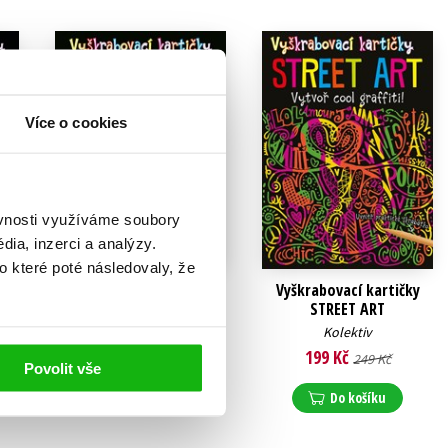
Více o cookies
ěvnosti využíváme soubory
ia, inzerci a analýzy.
o které poté následovaly, že
y:
Vyškrabovací kartičky:
Vyškrabovací kartičky
Mazlíčci
STREET ART
Kolektiv
Kolektiv
199 Kč
199 Kč
249 Kč
249 Kč
Povolit vše
Do košíku
Do košíku