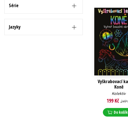
Série
Jazyky
Vyškrabovací ka
Koně
Kolektiv
199 Kč
249 
Do košík