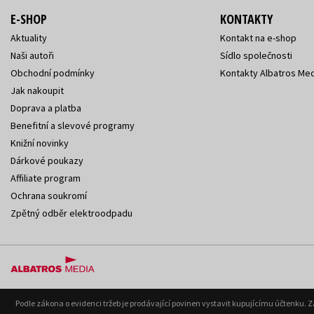
E-SHOP
KONTAKTY
Aktuality
Kontakt na e-shop
Naši autoři
Sídlo společnosti
Obchodní podmínky
Kontakty Albatros Med
Jak nakoupit
Doprava a platba
Benefitní a slevové programy
Knižní novinky
Dárkové poukazy
Affiliate program
Ochrana soukromí
Zpětný odběr elektroodpadu
Podle zákona o evidenci tržeb je prodávající povinen vystavit kupujícímu účtenku. 