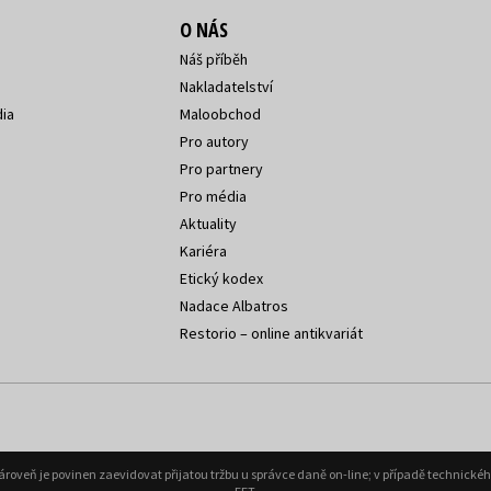
O NÁS
Náš příběh
Nakladatelství
ia
Maloobchod
Pro autory
Pro partnery
Pro média
Aktuality
Kariéra
Etický kodex
Nadace Albatros
Restorio – online antikvariát
Zároveň je povinen zaevidovat přijatou tržbu u správce daně on-line; v případě technick