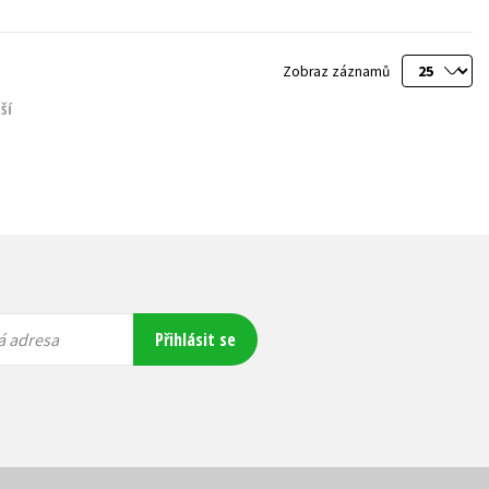
Zobraz záznamů
ší
Přihlásit se
á adresa