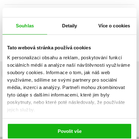
Zobrazuji 1 až 2 z celkem 2 záznamů
Zobraz záznamů
Předchozí
1
Další
Souhlas
Detaily
Více o cookies
Tato webová stránka používá cookies
K personalizaci obsahu a reklam, poskytování funkcí
sociálních médií a analýze naší návštěvnosti využíváme
soubory cookies.
Informace o tom, jak náš web
Budete to vědět jako první!
využíváme, sdílíme se svými partnery pro sociální
média, inzerci a analýzy.
Partneři mohou zkombinovat
Zajímá Vás, jaký knižní hit právě vychází, na jaké zboží je výhodná
sleva, jaká běží soutěž o ceny? Přihlášením k odběru našich e-
tyto údaje s dalšími informacemi, které jim byly
mailových novinek
souhlasíte se zpracováním osobních údajů
.
poskytnuty, nebo které poté následovaly, že používáte
jejich služby.
Vaše e-
Vaše e-
Přihlásit se
mailová
mailová
Vaše e-mailová adresa
adresa
adresa
Povolit vše