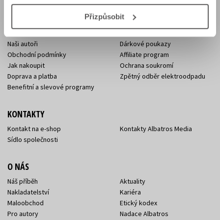
E-SHOP
Přizpůsobit
Aktuality
Knižní novinky
Naši autoři
Dárkové poukazy
Obchodní podmínky
Affiliate program
Jak nakoupit
Ochrana soukromí
Doprava a platba
Zpětný odběr elektroodpadu
Benefitní a slevové programy
KONTAKTY
Kontakt na e-shop
Kontakty Albatros Media
Sídlo společnosti
O NÁS
Náš příběh
Aktuality
Nakladatelství
Kariéra
Maloobchod
Etický kodex
Pro autory
Nadace Albatros