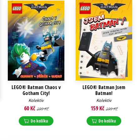
Young adult (SK)
Zahraniční literatura
Zdraví a životní styl
Všechny tituly
LEGO® Batman Chaos v
LEGO® Batman Jsem
Gotham City!
Batman!
Kolektiv
Kolektiv
60 Kč
159 Kč
199 Kč
199 Kč
Do košíku
Do košíku