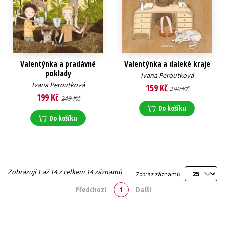
Valentýnka a pradávné
Valentýnka a daleké kraje
poklady
Ivana Peroutková
Ivana Peroutková
159 Kč
199 Kč
199 Kč
249 Kč
Do košíku
Do košíku
Zobrazuji 1 až 14 z celkem 14 záznamů
Zobraz záznamů
Předchozí
1
Další