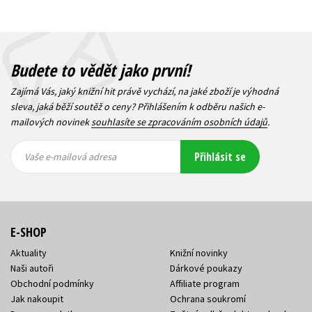
Budete to vědět jako první!
Zajímá Vás, jaký knižní hit právě vychází, na jaké zboží je výhodná
sleva, jaká běží soutěž o ceny? Přihlášením k odběru našich e-
mailových novinek
souhlasíte se zpracováním osobních údajů
.
Vaše e-
Vaše e-
Přihlásit se
mailová
mailová
Vaše e-mailová adresa
adresa
adresa
E-SHOP
Aktuality
Knižní novinky
Naši autoři
Dárkové poukazy
Obchodní podmínky
Affiliate program
Jak nakoupit
Ochrana soukromí