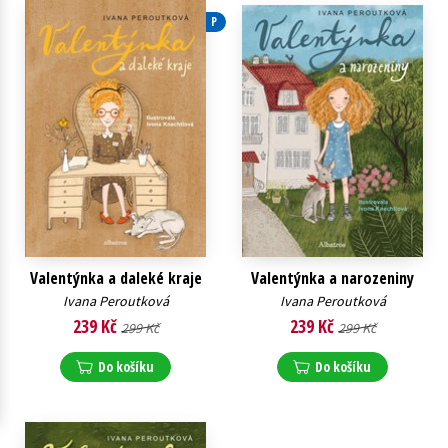
P
Young adult (SK)
Zahraniční literatura
Zdraví a životní styl
Všechny tituly
Valentýnka a daleké kraje
Valentýnka a narozeniny
Ivana Peroutková
Ivana Peroutková
239 Kč
239 Kč
299 Kč
299 Kč
Do košíku
Do košíku