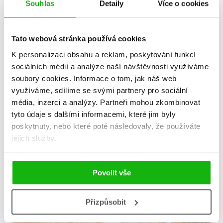
Souhlas
Detaily
Více o cookies
Tato webová stránka používá cookies
K personalizaci obsahu a reklam, poskytování funkcí
sociálních médií a analýze naší návštěvnosti využíváme
Valentýnka a staré řecké
Valentýnka a narozeniny
soubory cookies.
Informace o tom, jak náš web
báje
(audiokniha)
využíváme, sdílíme se svými partnery pro sociální
Ivana Peroutková
Ivana Peroutková
média, inzerci a analýzy.
Partneři mohou zkombinovat
199 Kč
239 Kč
249 Kč
299 Kč
tyto údaje s dalšími informacemi, které jim byly
poskytnuty, nebo které poté následovaly, že používáte
Do košíku
Do košíku
jejich služby.
Povolit vše
Přizpůsobit