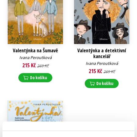
Valentýnka na Šumavě
Valentýnka a detektivní
kancelář
Ivana Peroutková
Ivana Peroutková
215 Kč
269 Kč
215 Kč
269 Kč
Do košíku
Do košíku