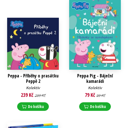
Peppa - Příběhy o prasátku
Peppa Pig - Báječní
Peppě 2
kamarádi
Kolektiv
Kolektiv
239 Kč
79 Kč
299 Kč
99 Kč
Do košíku
Do košíku