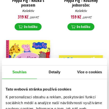
Peppa Pig - Knížka s
Peppa Pig - Kouzelný
pexesem
jednorožec
Kolektiv
Kolektiv
319 Kč
159 Kč
399 Kč
199 Kč
Do košíku
Do košíku
Souhlas
Detaily
Více o cookies
Tato webová stránka používá cookies
K personalizaci obsahu a reklam, poskytování funkcí
sociálních médií a analýze naší návštěvnosti využíváme
Peppa Pig - Kreslíme s
Peppa Pig - Malé 3D
Peppou
potvůrky
soubory cookies.
Informace o tom, jak náš web