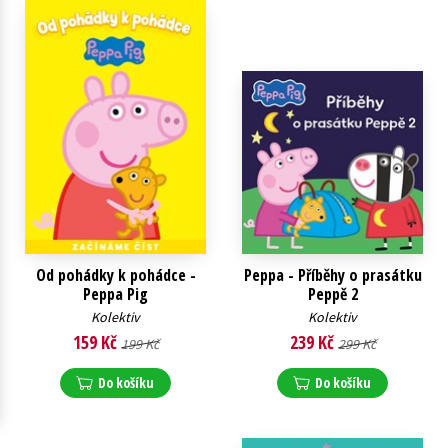
Young adult (SK)
Zahraniční literatura
Zdraví a životní styl
Všechny tituly
Od pohádky k pohádce -
Peppa - Příběhy o prasátku
Peppa Pig
Peppě 2
Kolektiv
Kolektiv
159 Kč
239 Kč
199 Kč
299 Kč
Do košíku
Do košíku