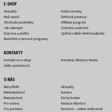
E-SHOP
Aktuality
Knižní novinky
Naši autoři
Dárkové poukazy
Obchodní podmínky
Affiliate program
Jak nakoupit
Ochrana soukromí
Doprava a platba
Zpětný odběr elektroodpadu
Benefitní a slevové programy
KONTAKTY
Kontakt na e-shop
Kontakty Albatros Media
Sídlo společnosti
O NÁS
Náš příběh
Aktuality
Nakladatelství
Kariéra
Maloobchod
Etický kodex
Pro autory
Nadace Albatros
Pro partnery
Restorio – online antikvariát