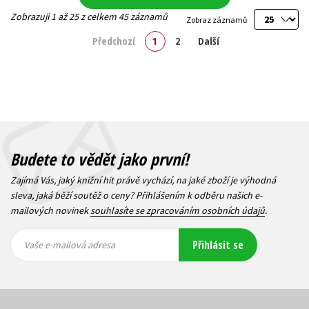
Zobrazuji 1 až 25 z celkem 45 záznamů
Zobraz záznamů
Předchozí
1
2
Další
Budete to vědět jako první!
Zajímá Vás, jaký knižní hit právě vychází, na jaké zboží je výhodná
sleva, jaká běží soutěž o ceny? Přihlášením k odběru našich e-
mailových novinek
souhlasíte se zpracováním osobních údajů
.
Vaše e-
Vaše e-
Přihlásit se
mailová
mailová
Vaše e-mailová adresa
adresa
adresa