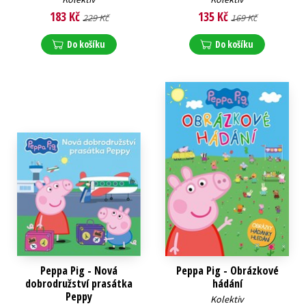
183 Kč
135 Kč
229 Kč
169 Kč
Do košíku
Do košíku
Peppa Pig - Nová
Peppa Pig - Obrázkové
dobrodružství prasátka
hádání
Peppy
Kolektiv