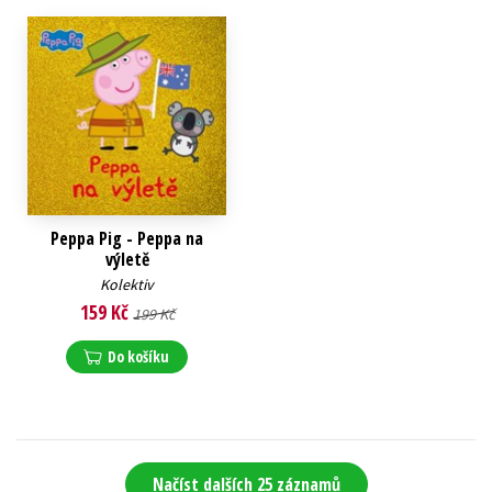
Peppa Pig - Peppa na
výletě
Kolektiv
159 Kč
199 Kč
Do košíku
Načíst dalších 25 záznamů