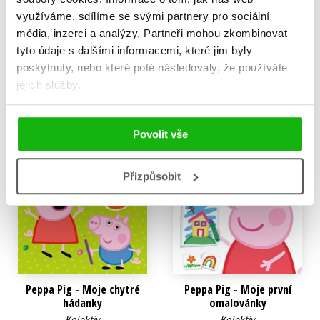
Kolektiv
Kolektiv
využíváme, sdílíme se svými partnery pro sociální
199 Kč
239 Kč
média, inzerci a analýzy.
Partneři mohou zkombinovat
249 Kč
299 Kč
tyto údaje s dalšími informacemi, které jim byly
Do košíku
Do košíku
poskytnuty, nebo které poté následovaly, že používáte
jejich služby.
Povolit vše
Přizpůsobit
Peppa Pig - Moje chytré
Peppa Pig - Moje první
hádanky
omalovánky
Kolektiv
Kolektiv