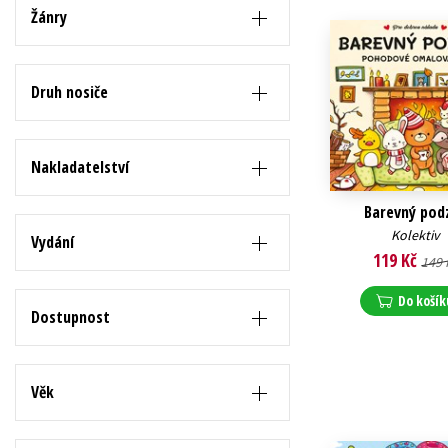
Auto - moto
Žánry
Jazyky
Beletrie pro děti
Kalendáře
Beletrie pro dospělé
Druh nosiče
Kariéra a osobní rozvoj
Byznys a ekonomie
Komiks
Nakladatelství
Barevný pod
V
Kolektiv
Vydání
119 Kč
149 
Do košík
Dostupnost
Věk