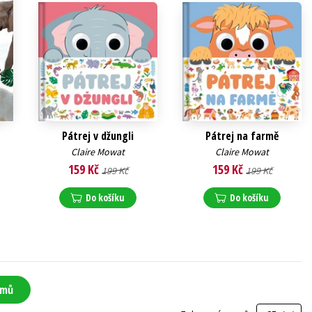
Pátrej v džungli
Pátrej na farmě
Claire Mowat
Claire Mowat
159 Kč
159 Kč
199 Kč
199 Kč
Do košíku
Do košíku
amů