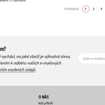
 celkem 72 záznamů
Předchozí
1
2
3
ní!
Vaše e-
Vaše e-
ě vychází, na jaké zboží je výhodná sleva,
mailová
mailová
Vaše e-mailov
adresa
adresa
ášením k odběru našich e-mailových
áním osobních údajů
.
O NÁS
Náš příběh