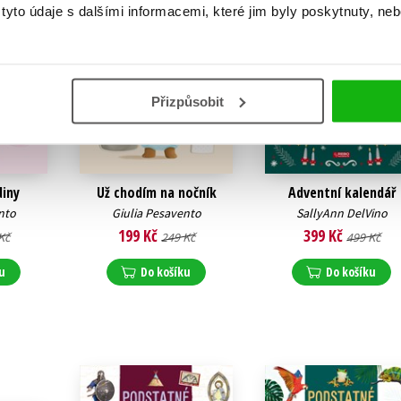
yto údaje s dalšími informacemi, které jim byly poskytnuty, neb
Přizpůsobit
diny
Už chodím na nočník
Adventní kalendář
nto
Giulia Pesavento
SallyAnn DelVino
199 Kč
399 Kč
Kč
249 Kč
499 Kč
u
Do košíku
Do košíku