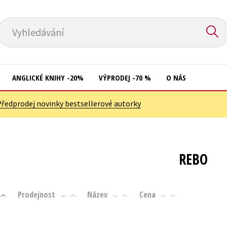
Vyhledávání
ANGLICKÉ KNIHY -20%
VÝPRODEJ -70 %
O NÁS
Předprodej novinky bestsellerové autorky
Přírodní vědy
Křížovky
Společnost, politika
Kuchařky
Technika a věda
New Adult
REBO
Učebnice
Ostatní
Umění a kultura
Počítače
Prodejnost
Název
Cena
Výchova a pedagogika
Poezie
Young adult