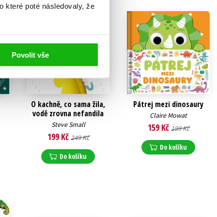
o které poté následovaly, že
Povolit vše
O kachně, co sama žila,
Pátrej mezi dinosaury
vodě zrovna nefandila
Claire Mowat
Steve Small
159 Kč
199 Kč
199 Kč
249 Kč
Do košíku
Do košíku