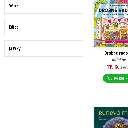
Série
Edice
Jazyky
Drobné rado
Kolektiv
119 Kč
149 
Do košík