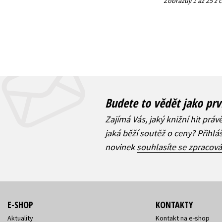
Zobrazuji 1 až 25 z
Budete to vědět jako prv
Zajímá Vás, jaký knižní hit práv
jaká běží soutěž o ceny? Přihl
novinek
souhlasíte se zpracov
E-SHOP
KONTAKTY
Aktuality
Kontakt na e-shop