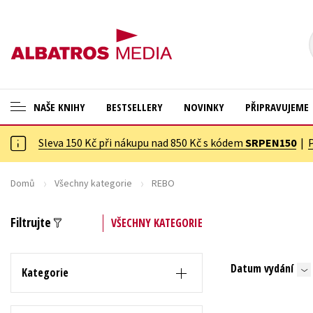
NAŠE KNIHY
BESTSELLERY
NOVINKY
PŘIPRAVUJEME
Sleva 150 Kč při nákupu nad 850 Kč s kódem
SRPEN150
|
ANGLICKÉ KNIHY -20 %
Cestování
VÝPRODEJ -70 %
Dárkové publikace
Domů
Všechny kategorie
REBO
KNIHY S DÁRKEM
Dárkové zboží
Filtrujte
VŠECHNY KATEGORIE
ASTERIX S DÁRKEM
Digitální fotografie
🎁DÁRKOVÉ PUBLIKACE
Esoterika a duchovní svět
Datum vydání
Kategorie
✉️ DÁRKOVÉ POUKAZY
Historie a military
Hobby