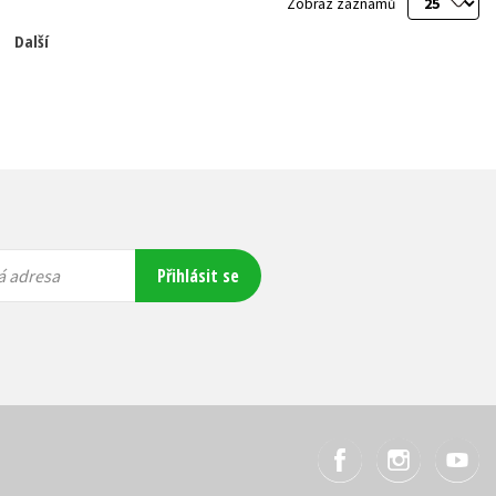
Zobraz záznamů
Další
Přihlásit se
á adresa