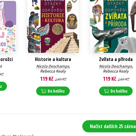
norožci
Historie a kultura
Zvířata a příroda
t
Nicola Deschamps
,
Nicola Deschamps
,
Rebecca Kealy
Rebecca Kealy
Kč
119 Kč
119 Kč
149 Kč
149 Kč
u
Do košíku
Do košíku
Načíst dalších 25 zázn