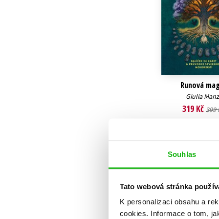
Runová mag
Giulia Manz
319 Kč
399 
Do košík
Souhlas
Tato webová stránka použív
K personalizaci obsahu a re
cookies.
Informace o tom, ja