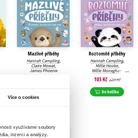
Mazlivé příběhy
Roztomilé příběhy
Hannah Campling
,
Hannah Campling
,
Claire Mowat
,
Millie Hooke
,
James Phoenix
Millie Monaghan
,
Claire Mowat
,
103 Kč
103 Kč
129 Kč
129 Kč
James Phoenix
Do košíku
Do košíku
Více o cookies
ěvnosti využíváme soubory
ia, inzerci a analýzy.