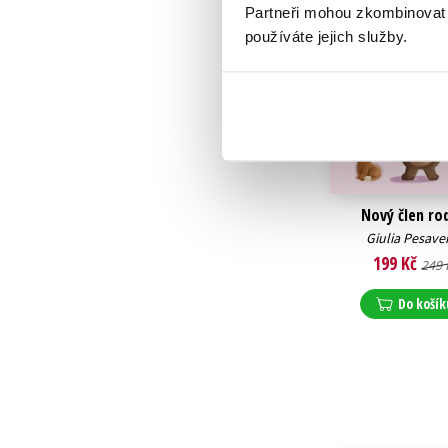
Partneři mohou zkombinovat t
používáte jejich služby.
Nový člen ro
Giulia Pesave
199 Kč
249 
Do košík