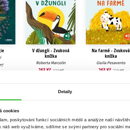
ie
V džungli - Zvuková
Na farmě - Zvuková
knížka
knížka
i
Roberta Marcolin
Giulia Pesavento
Kč
263 Kč
263 Kč
329 Kč
329 Kč
u
Do košíku
Do košíku
Detaily
á cookies
klam, poskytování funkcí sociálních médií a analýze naší návšt
k náš web využíváme, sdílíme se svými partnery pro sociální méd