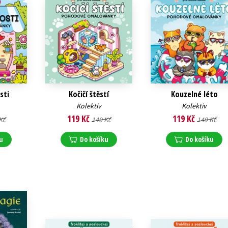
sti
Kočičí štěstí
Kouzelné léto
Kolektiv
Kolektiv
119 Kč
119 Kč
Kč
149 Kč
149 Kč
u
Do košíku
Do košíku