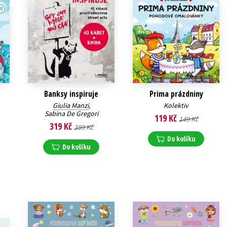
Banksy inspiruje
Prima prázdniny
Giulia Manzi
,
Kolektiv
Sabina De Gregori
119 Kč
149 Kč
319 Kč
399 Kč
Do košíku
Do košíku