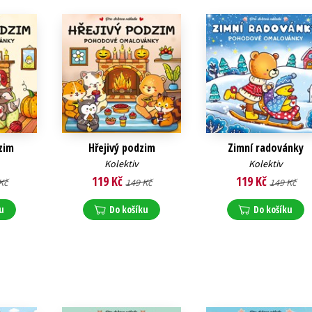
Populárně - naučná pro dospělé
Young adult (SK)
Populárně - naučné pro děti
Zahraniční literatura
Předškoláci
Zdraví a životní styl
Příroda a zahrada
zim
Hřejivý podzim
Zimní radovánky
šechny tituly
Kolektiv
Kolektiv
119 Kč
119 Kč
Kč
149 Kč
149 Kč
u
Do košíku
Do košíku