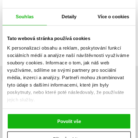
Souhlas
Detaily
Více o cookies
Zobrazuji 1 až 2 z celkem 2 záznamů
Zobraz záznamů
Předchozí
1
Další
Tato webová stránka používá cookies
K personalizaci obsahu a reklam, poskytování funkcí
sociálních médií a analýze naší návštěvnosti využíváme
soubory cookies.
Informace o tom, jak náš web
využíváme, sdílíme se svými partnery pro sociální
média, inzerci a analýzy.
Partneři mohou zkombinovat
Budete to vědět jako první!
tyto údaje s dalšími informacemi, které jim byly
Zajímá Vás, jaký knižní hit právě vychází, na jaké zboží je výhodná
poskytnuty, nebo které poté následovaly, že používáte
sleva, jaká běží soutěž o ceny? Přihlášením k odběru našich e-
jejich služby.
mailových novinek
souhlasíte se zpracováním osobních údajů
.
Vaše e-
Vaše e-
Přihlásit se
mailová
mailová
Vaše e-mailová adresa
Povolit vše
adresa
adresa