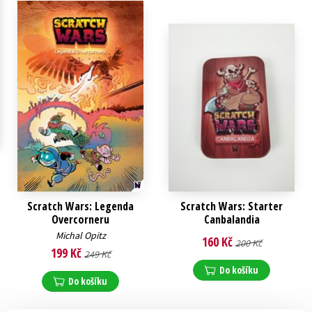
Young adult (SK)
Zahraniční literatura
Zdraví a životní styl
Všechny tituly
Scratch Wars: Legenda
Scratch Wars: Starter
Overcorneru
Canbalandia
Michal Opitz
160 Kč
200 Kč
199 Kč
249 Kč
Do košíku
Do košíku