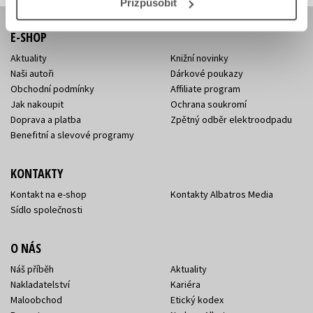
Přizpůsobit
E-SHOP
Aktuality
Knižní novinky
Naši autoři
Dárkové poukazy
Obchodní podmínky
Affiliate program
Jak nakoupit
Ochrana soukromí
Doprava a platba
Zpětný odběr elektroodpadu
Benefitní a slevové programy
KONTAKTY
Kontakt na e-shop
Kontakty Albatros Media
Sídlo společnosti
O NÁS
Náš příběh
Aktuality
Nakladatelství
Kariéra
Maloobchod
Etický kodex