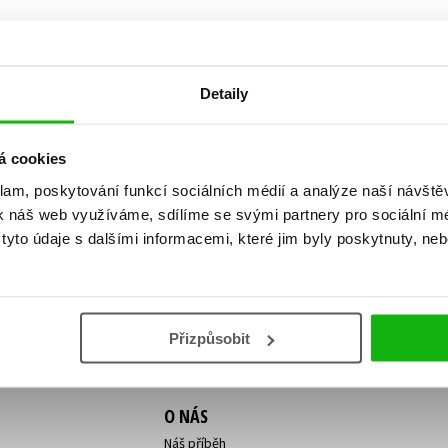
Populárně - naučná pro dospělé
Young adult (SK)
Populárně - naučné pro děti
Zahraniční literatura
Předškoláci
Detaily
Zdraví a životní styl
Příroda a zahrada
á cookies
klam, poskytování funkcí sociálních médií a analýze naší návšt
ní!
k náš web využíváme, sdílíme se svými partnery pro sociální méd
šechny tituly
Vaše e-
Vaše e-
yto údaje s dalšími informacemi, které jim byly poskytnuty, neb
ě vychází, na jaké zboží je výhodná sleva,
mailová
mailová
Vaše e-mailov
adresa
adresa
ášením k odběru našich e-mailových
áním osobních údajů
.
Přizpůsobit
O NÁS
Náš příběh