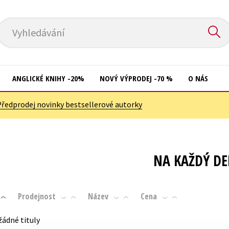
Vyhledávání
ANGLICKÉ KNIHY -20%
NOVÝ VÝPRODEJ -70 %
O NÁS
Předprodej novinky bestsellerové autorky
Přírodní vědy
Křížovky
Společnost, politika
Kuchařky
Technika a věda
New Adult
NA KAŽDÝ D
Učebnice
Ostatní
Umění a kultura
Počítače
Prodejnost
Název
Cena
Výchova a pedagogika
Poezie
žádné tituly
Young adult