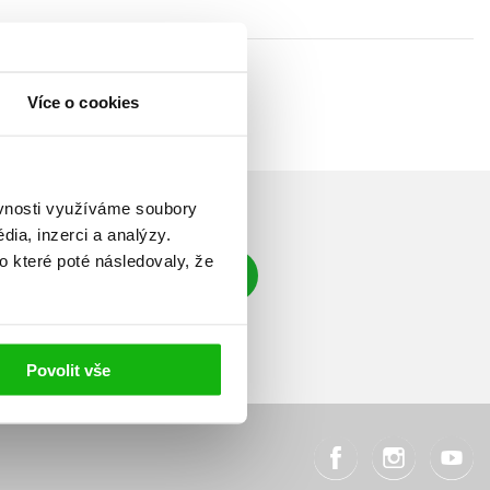
Více o cookies
ěvnosti využíváme soubory
ia, inzerci a analýzy.
o které poté následovaly, že
Přihlásit se
á adresa
Povolit vše