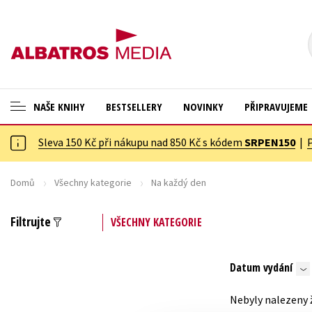
NAŠE KNIHY
BESTSELLERY
NOVINKY
PŘIPRAVUJEME
Sleva 150 Kč při nákupu nad 850 Kč s kódem
SRPEN150
|
ANGLICKÉ KNIHY -20 %
Cestování
NOVÝ VÝPRODEJ -70 %
Dárkové publikace
Domů
Všechny kategorie
Na každý den
KNIHY S DÁRKEM
Dárkové zboží
Filtrujte
VŠECHNY KATEGORIE
ASTERIX S DÁRKEM
Digitální fotografie
🎁DÁRKOVÉ PUBLIKACE
Esoterika a duchovní svět
Datum vydání
✉️ DÁRKOVÉ POUKAZY
Historie a military
Nebyly nalezeny 
Hobby