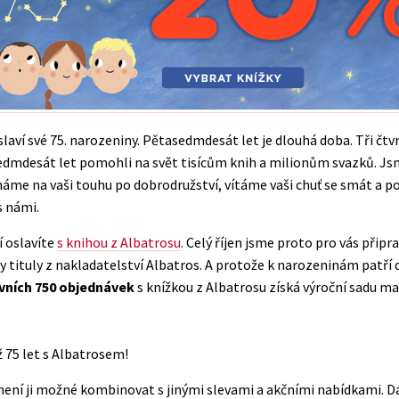
Populárně - naučná pro dospělé
Young adult (SK)
Populárně - naučné pro děti
Zahraniční literatura
Předškoláci
Zdraví a životní styl
Příroda a zahrada
laví své 75. narozeniny. Pětasedmdesát let je dlouhá doba. Tři čtvrt
edmdesát let pomohli na svět tisícům knih a milionům svazků. Jsme
háme na vaši touhu po dobrodružství, vítáme vaši chuť se smát a 
šechny tituly
s námi.
í oslavíte
s knihou z Albatrosu
. Celý říjen jsme proto pro vás připra
tituly z nakladatelství Albatros. A protože k narozeninám patří dá
vních 750 objednávek
s knížkou z Albatrosu získá výroční sadu m
ž 75 let s Albatrosem!
a není ji možné kombinovat s jinými slevami a akčními nabídkami. D