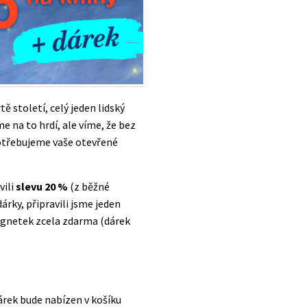
ě století, celý jeden lidský
 na to hrdí, ale víme, že bez
potřebujeme vaše otevřené
vili
slevu 20 %
(z běžné
rky, připravili jsme jeden
agnetek zcela zdarma (dárek
árek bude nabízen v košíku