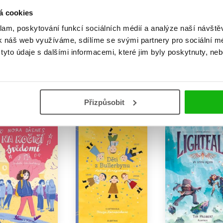
Geniální nosy
Vánoce v Šípkové
Harry Potter: Vá
á cookies
ulici
v Bradavicích
Lena Anlauf
Alena Mornštajnová
J.K. Rowling
279 Kč
klam, poskytování funkcí sociálních médií a analýze naší návšt
349 Kč
239 Kč
359 Kč
299 Kč
449 Kč
k náš web využíváme, sdílíme se svými partnery pro sociální méd
Do košíku
yto údaje s dalšími informacemi, které jim byly poskytnuty, neb
Do košíku
Do košíku
Přizpůsobit