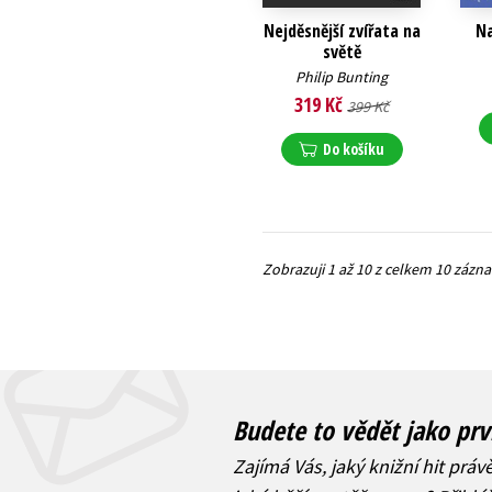
Nejděsnější zvířata na
Na
světě
Philip Bunting
319 Kč
399 Kč
Do košíku
Zobrazuji 1 až 10 z celkem 10 záz
Budete to vědět jako prv
Zajímá Vás, jaký knižní hit práv