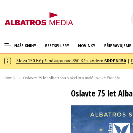
NAŠE KNIHY
BESTSELLERY
NOVINKY
PŘIPRAVUJEME
Sleva 150 Kč při nákupu nad 850 Kč s kódem
SRPEN150
|
ANGLICKÉ KNIHY -20 %
Cestování
VÝPRODEJ -70 %
Dárkové publikace
Domů
Oslavte 75 let Albatrosu s akcí pro malé i velké čtenáře
KNIHY S DÁRKEM
Dárkové zboží
Oslavte 75 let Alba
ASTERIX S DÁRKEM
Digitální fotografie
🎁DÁRKOVÉ PUBLIKACE
Esoterika a duchovní svět
✉️ DÁRKOVÉ POUKAZY
Historie a military
Hobby