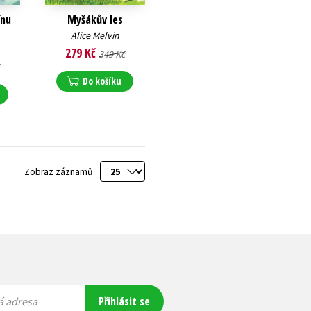
ínu
Myšákův les
Alice Melvin
279 Kč
349 Kč
Do košíku
Zobraz záznamů
Přihlásit se
á adresa