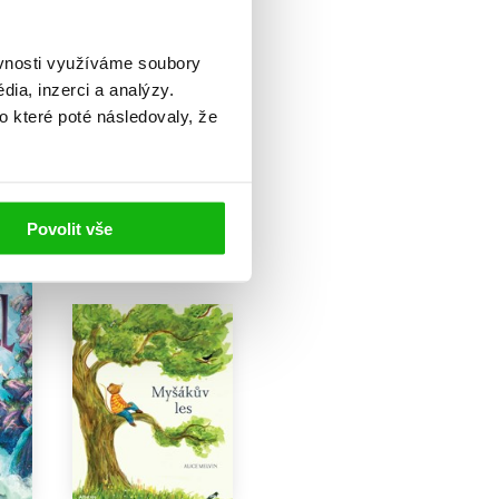
noce
Duběnka
Lucy Flemingová
279 Kč
ěvnosti využíváme soubory
349 Kč
ia, inzerci a analýzy.
Do košíku
o které poté následovaly, že
Povolit vše