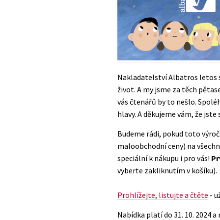
Auto - moto
Jazyky
Beletrie pro děti
Kalendáře
Beletrie pro dospělé
Kariéra a osobní rozvoj
Byznys a ekonomie
Komiks
Nakladatelství Albatros letos s
život. A my jsme za těch pětas
vás čtenářů by to nešlo. Spolé
V
hlavy. A děkujeme vám, že jste 
Budeme rádi, pokud toto výroč
maloobchodní ceny) na všechny 
speciální k nákupu i pro vás!
Pr
vyberte zakliknutím v košíku).
Prohlížejte, listujte a čtěte
- u
Nabídka platí do 31. 10. 2024 