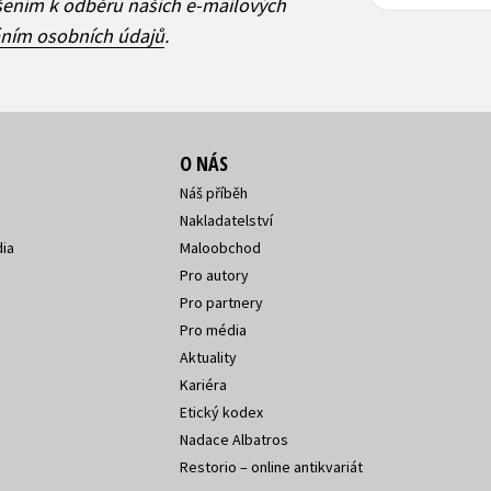
adresa
adresa
ášením k odběru našich e-mailových
áním osobních údajů
.
O NÁS
Náš příběh
Nakladatelství
ia
Maloobchod
Pro autory
Pro partnery
Pro média
Aktuality
Kariéra
Etický kodex
Nadace Albatros
Restorio – online antikvariát