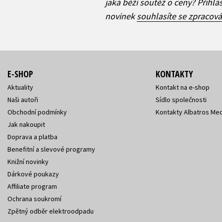
jaká běží soutěž o ceny? Přihl
novinek
souhlasíte se zpracov
E-SHOP
KONTAKTY
Aktuality
Kontakt na e-shop
Naši autoři
Sídlo společnosti
Obchodní podmínky
Kontakty Albatros Med
Jak nakoupit
Doprava a platba
Benefitní a slevové programy
Knižní novinky
Dárkové poukazy
Affiliate program
Ochrana soukromí
Zpětný odběr elektroodpadu