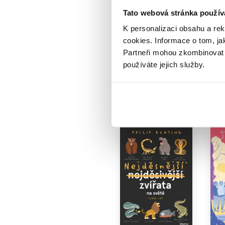
Sága rodu
Tato webová stránka použív
Křídloprachů: Na
břehu Temného moře
K personalizaci obsahu a re
temnoty
cookies.
Informace o tom, ja
Andrew Peterson
Partneři mohou zkombinovat t
319 Kč
399 Kč
používáte jejich služby.
Do košíku