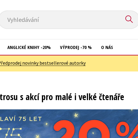
Vyhledávání
ANGLICKÉ KNIHY -20%
VÝPRODEJ -70 %
O NÁS
Předprodej novinky bestsellerové autorky
Přírodní vědy
Křížovky
Společnost, politika
Kuchařky
Technika a věda
New Adult
trosu s akcí pro malé i velké čtenáře
Učebnice
Ostatní
Umění a kultura
Počítače
Výchova a pedagogika
Poezie
Young adult