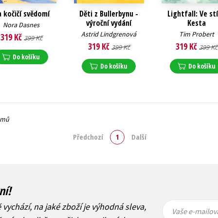
 kočičí svědomí
Děti z Bullerbynu -
Lightfall: Ve st
výroční vydání
Kesta
Nora Dasnes
Astrid Lindgrenová
Tim Probert
319 Kč
399 Kč
319 Kč
319 Kč
399 Kč
399 Kč
Do košíku
Do košíku
Do košíku
namů
Předchozí
1
Další
ní!
Vaše e-
Vaše e-
ě vychází, na jaké zboží je výhodná sleva,
mailová
mailová
Vaše e-mailov