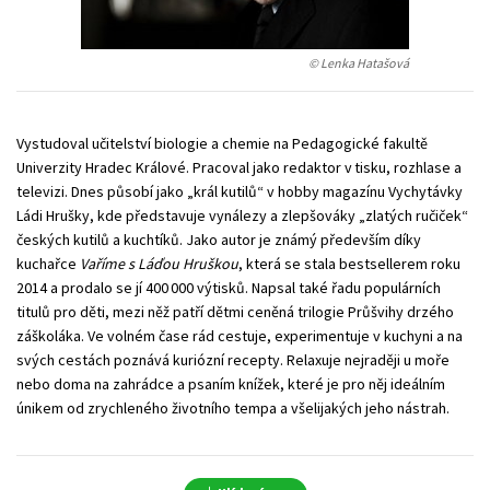
Young adult (SK)
Zahraniční literatura
Zdraví a životní styl
© Lenka Hatašová
Všechny tituly
Vystudoval učitelství biologie a chemie na Pedagogické fakultě
Univerzity Hradec Králové. Pracoval jako redaktor v tisku, rozhlase a
televizi. Dnes působí jako „král kutilů“ v hobby magazínu Vychytávky
Ládi Hrušky, kde představuje vynálezy a zlepšováky „zlatých ručiček“
českých kutilů a kuchtíků. Jako autor je známý především díky
kuchařce
Vaříme s Láďou Hruškou
, která se stala bestsellerem roku
2014 a prodalo se jí 400 000 výtisků. Napsal také řadu populárních
titulů pro děti, mezi něž patří dětmi ceněná trilogie Průšvihy drzého
záškoláka. Ve volném čase rád cestuje, experimentuje v kuchyni a na
svých cestách poznává kuriózní recepty. Relaxuje nejraději u moře
nebo doma na zahrádce a psaním knížek, které je pro něj ideálním
únikem od zrychleného životního tempa a všelijakých jeho nástrah.