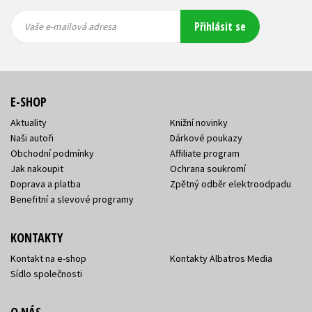
Vaše e-
Vaše e-
Přihlásit se
mailová
mailová
Vaše e-mailová adresa
adresa
adresa
E-SHOP
Aktuality
Knižní novinky
Naši autoři
Dárkové poukazy
Obchodní podmínky
Affiliate program
Jak nakoupit
Ochrana soukromí
Doprava a platba
Zpětný odběr elektroodpadu
Benefitní a slevové programy
KONTAKTY
Kontakt na e-shop
Kontakty Albatros Media
Sídlo společnosti