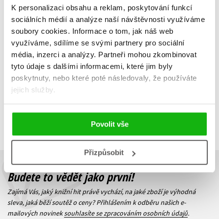
K personalizaci obsahu a reklam, poskytování funkcí
Mau
sociálních médií a analýze naší návštěvnosti využíváme
Ladislav Hruška
279 Kč
soubory cookies.
Informace o tom, jak náš web
349 Kč
využíváme, sdílíme se svými partnery pro sociální
Do košíku
média, inzerci a analýzy.
Partneři mohou zkombinovat
tyto údaje s dalšími informacemi, které jim byly
poskytnuty, nebo které poté následovaly, že používáte
jejich služby.
Zobrazuji 1 až 1 z celkem 1 záznamů
Zobraz záznamů
Předchozí
1
Další
Povolit vše
Přizpůsobit
Budete to vědět jako první!
Zajímá Vás, jaký knižní hit právě vychází, na jaké zboží je výhodná
sleva, jaká běží soutěž o ceny? Přihlášením k odběru našich e-
mailových novinek
souhlasíte se zpracováním osobních údajů
.