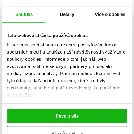
Souhlas
Detaily
Více o cookies
Tato webová stránka používá cookies
K personalizaci obsahu a reklam, poskytování funkcí
sociálních médií a analýze naší návštěvnosti využíváme
soubory cookies.
Informace o tom, jak náš web
využíváme, sdílíme se svými partnery pro sociální
média, inzerci a analýzy.
Partneři mohou zkombinovat
Nejsem z cukru ani ze
železa
tyto údaje s dalšími informacemi, které jim byly
Markéta Pekarová Adamová
,
poskytnuty, nebo které poté následovaly, že používáte
Tereza Šídlová
jejich služby.
319 Kč
399 Kč
Do košíku
Povolit vše
Přizpůsobit