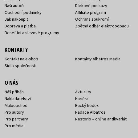
Naši autoři
Dárkové poukazy
Obchodní podmínky
Affiliate program
Jak nakoupit
Ochrana soukromí
Doprava a platba
Zpětný odběr elektroodpadu
Benefitní a slevové programy
KONTAKTY
Kontakt na e-shop
Kontakty Albatros Media
Sídlo společnosti
O NÁS
Náš příběh
Aktuality
Nakladatelství
Kariéra
Maloobchod
Etický kodex
Pro autory
Nadace Albatros
Pro partnery
Restorio – online antikvariát
Pro média