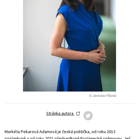
Young adult (SK)
Zahraniční literatura
Zdraví a životní styl
Všechny tituly
© Jaroslav Fikota
Stránka autora
Markéta Pekarová Adamová je česká politička, od roku 2013
poslankyně a od roku 2021 předsedkyně Poslanecké sněmovny. Její