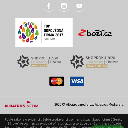
2026 © Albatrosmedia.cz, Albatros Media a.s.
Podle zákona o evidenci tržeb je prodávající povinen vystavit kupujícímu účtenku.
Zároveň je povinen zaevidovat přijatou tržbu u správce daně on-line; v případě
technického výpadku pak nejpozději do 48 hodin. Uvedené se týká pouze případů