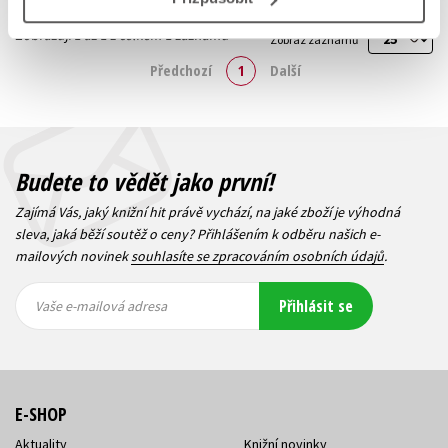
Zobrazuji 1 až 1 z celkem 1 záznamů
Zobraz záznamů
Předchozí
1
Další
Budete to vědět jako první!
Zajímá Vás, jaký knižní hit právě vychází, na jaké zboží je výhodná
sleva, jaká běží soutěž o ceny? Přihlášením k odběru našich e-
mailových novinek
souhlasíte se zpracováním osobních údajů
.
Vaše e-
Vaše e-
Přihlásit se
mailová
mailová
Vaše e-mailová adresa
adresa
adresa
E-SHOP
Aktuality
Knižní novinky