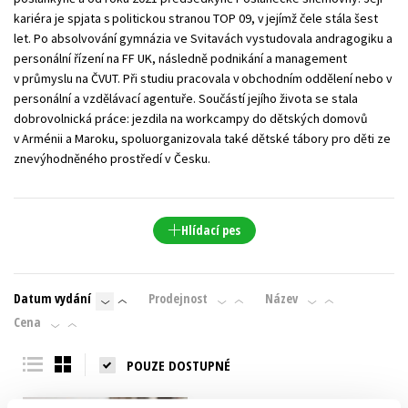
kariéra je spjata s politickou stranou TOP 09, v jejímž čele stála šest
let. Po absolvování gymnázia ve Svitavách vystudovala andragogiku a
personální řízení na FF UK, následně podnikání a management
v průmyslu na ČVUT. Při studiu pracovala v obchodním oddělení nebo v
personální a vzdělávací agentuře. Součástí jejího života se stala
dobrovolnická práce: jezdila na workcampy do dětských domovů
v Arménii a Maroku, spoluorganizovala také dětské tábory pro děti ze
znevýhodněného prostředí v Česku.
Hlídací pes
Datum vydání
Prodejnost
Název
Cena
POUZE DOSTUPNÉ