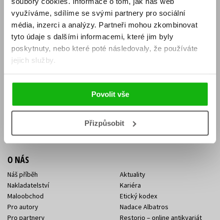
soubory cookies.
Informace o tom, jak náš web
E-SHOP
využíváme, sdílíme se svými partnery pro sociální
média, inzerci a analýzy.
Partneři mohou zkombinovat
Aktuality
Knižní novinky
tyto údaje s dalšími informacemi, které jim byly
Naši autoři
Dárkové poukazy
Obchodní podmínky
Affiliate program
poskytnuty, nebo které poté následovaly, že používáte
Jak nakoupit
Ochrana soukromí
jejich služby.
Doprava a platba
Zpětný odběr elektroodpadu
Benefitní a slevové programy
Povolit vše
KONTAKTY
Kontakt na e-shop
Kontakty Albatros Media
Přizpůsobit
Sídlo společnosti
O NÁS
Náš příběh
Aktuality
Nakladatelství
Kariéra
Maloobchod
Etický kodex
Pro autory
Nadace Albatros
Pro partnery
Restorio – online antikvariát