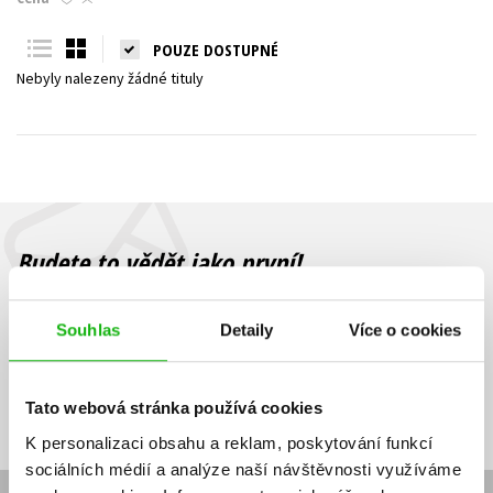
Young adult (SK)
Zahraniční literatura
Zdraví a životní styl
POUZE DOSTUPNÉ
Nebyly nalezeny žádné tituly
Všechny tituly
Budete to vědět jako první!
Zajímá Vás, jaký knižní hit právě vychází, na jaké zboží je výhodná
sleva, jaká běží soutěž o ceny? Přihlášením k odběru našich e-
Souhlas
Detaily
Více o cookies
mailových novinek
souhlasíte se zpracováním osobních údajů
.
Vaše e-
Vaše e-
Přihlásit se
mailová
mailová
Vaše e-mailová adresa
Tato webová stránka používá cookies
adresa
adresa
K personalizaci obsahu a reklam, poskytování funkcí
sociálních médií a analýze naší návštěvnosti využíváme