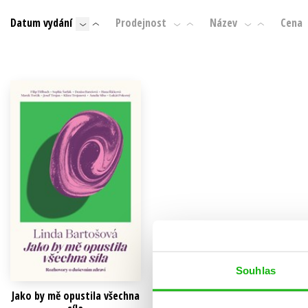
Auto - moto
Datum vydání
Prodejnost
Název
Cena
Jazyky
Beletrie pro děti
Kalendáře
Beletrie pro dospělé
Kariéra a osobní rozvoj
Byznys a ekonomie
Komiks
V
Souhlas
Jako by mě opustila všechna