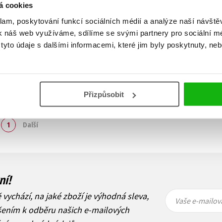
á cookies
klam, poskytování funkcí sociálních médií a analýze naší návšt
k náš web využíváme, sdílíme se svými partnery pro sociální méd
yto údaje s dalšími informacemi, které jim byly poskytnuty, neb
Přizpůsobit
Zobraz záznamů
1
Další
ní!
Vaše e-
Vaše e-
ě vychází, na jaké zboží je výhodná sleva,
mailová
mailová
Vaše e-mailov
adresa
adresa
ášením k odběru našich e-mailových