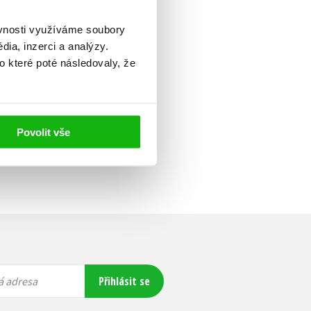
ěvnosti využíváme soubory
ia, inzerci a analýzy.
o které poté následovaly, že
Povolit vše
Přihlásit se
á adresa