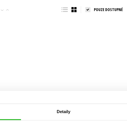
Populárně - naučná pro dospělé
POUZE DOSTUPNÉ
Young adult (SK)
Populárně - naučné pro děti
Zahraniční literatura
Předškoláci
Zdraví a životní styl
Příroda a zahrada
šechny tituly
Detaily