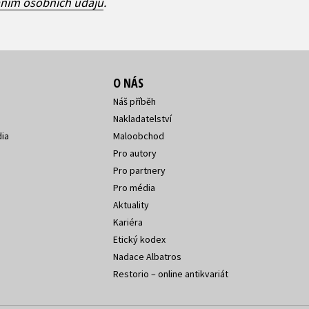
áním osobních údajů
.
O NÁS
Náš příběh
Nakladatelství
ia
Maloobchod
Pro autory
Pro partnery
Pro média
Aktuality
Kariéra
Etický kodex
Nadace Albatros
Restorio – online antikvariát