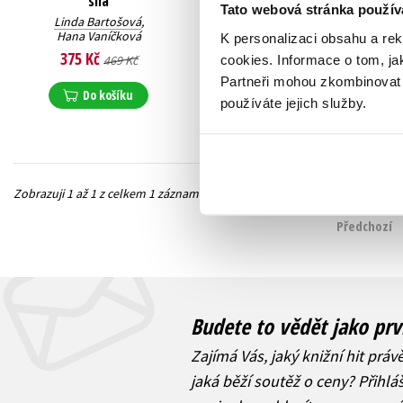
síla
Tato webová stránka použív
Linda Bartošová
,
Hana Vaníčková
K personalizaci obsahu a re
375 Kč
cookies.
Informace o tom, ja
469 Kč
Partneři mohou zkombinovat t
Do košíku
používáte jejich služby.
Zobrazuji 1 až 1 z celkem 1 záznamů
Předchozí
Budete to vědět jako prv
Zajímá Vás, jaký knižní hit práv
jaká běží soutěž o ceny? Přihl