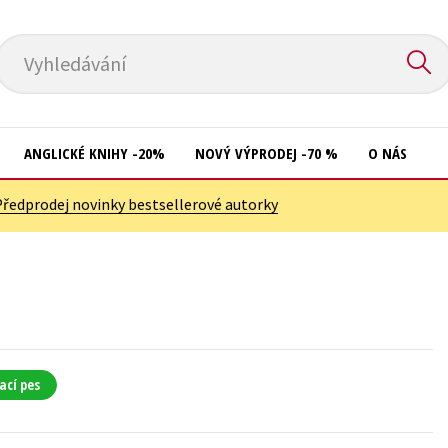
Vyhledávání
ANGLICKÉ KNIHY -20%
NOVÝ VÝPRODEJ -70 %
O NÁS
Předprodej novinky bestsellerové autorky
Přírodní vědy
Křížovky
Společnost, politika
Kuchařky
Technika a věda
New Adult
Učebnice
Ostatní
Umění a kultura
Počítače
ací pes
Výchova a pedagogika
Poezie
Young adult