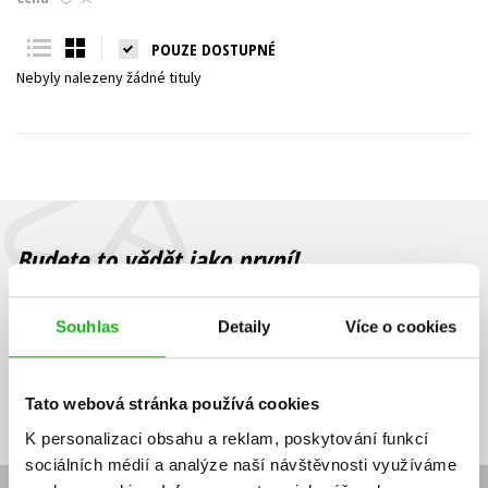
Young adult (SK)
Zahraniční literatura
Zdraví a životní styl
POUZE DOSTUPNÉ
Nebyly nalezeny žádné tituly
Všechny tituly
Budete to vědět jako první!
Zajímá Vás, jaký knižní hit právě vychází, na jaké zboží je výhodná
sleva, jaká běží soutěž o ceny? Přihlášením k odběru našich e-
Souhlas
Detaily
Více o cookies
mailových novinek
souhlasíte se zpracováním osobních údajů
.
Vaše e-
Vaše e-
Přihlásit se
mailová
mailová
Vaše e-mailová adresa
Tato webová stránka používá cookies
adresa
adresa
K personalizaci obsahu a reklam, poskytování funkcí
sociálních médií a analýze naší návštěvnosti využíváme