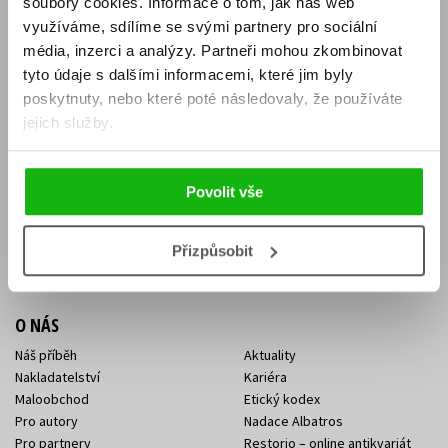
soubory cookies.
Informace o tom, jak náš web
E-SHOP
využíváme, sdílíme se svými partnery pro sociální
média, inzerci a analýzy.
Partneři mohou zkombinovat
Aktuality
Knižní novinky
tyto údaje s dalšími informacemi, které jim byly
Naši autoři
Dárkové poukazy
Obchodní podmínky
Affiliate program
poskytnuty, nebo které poté následovaly, že používáte
Jak nakoupit
Ochrana soukromí
jejich služby.
Doprava a platba
Zpětný odběr elektroodpadu
Benefitní a slevové programy
Povolit vše
KONTAKTY
Kontakt na e-shop
Kontakty Albatros Media
Přizpůsobit
Sídlo společnosti
O NÁS
Náš příběh
Aktuality
Nakladatelství
Kariéra
Maloobchod
Etický kodex
Pro autory
Nadace Albatros
Pro partnery
Restorio – online antikvariát