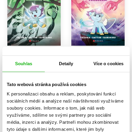
Unico: Pronásledování
Unico: Probuzení
Samuel Sattin
Samuel Sattin
Souhlas
Detaily
Více o cookies
319 Kč
239 Kč
399 Kč
299 Kč
Do košíku
Do košíku
Tato webová stránka používá cookies
K personalizaci obsahu a reklam, poskytování funkcí
sociálních médií a analýze naší návštěvnosti využíváme
soubory cookies.
Informace o tom, jak náš web
Zobrazuji 1 až 2 z celkem 2 záznamů
Zobraz záznamů
využíváme, sdílíme se svými partnery pro sociální
Předchozí
1
Další
média, inzerci a analýzy.
Partneři mohou zkombinovat
tyto údaje s dalšími informacemi, které jim byly