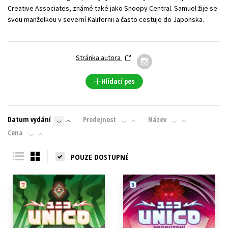
Creative Associates, známé také jako Snoopy Central. Samuel žije se
Young adult (SK)
Zahraniční literatura
Zdraví a životní styl
svou manželkou v severní Kalifornii a často cestuje do Japonska.
Všechny tituly
Stránka autora
Hlídací pes
Datum vydání
Prodejnost
Název
Cena
POUZE DOSTUPNÉ