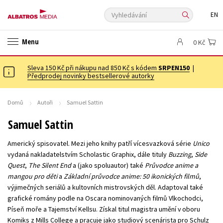
Vyhledávání
EN
ANGLICKÉ KNIHY -20 %
VÝPRODEJ -70 %
KNIHY S DÁRKEM
Menu
0 Kč
ASTERIX S DÁRKEM
🎁DÁRKOVÉ PUBLIKACE
✉️ DÁRKOVÉ POUKAZY
Sleva 150 Kč při nákupu nad 850 Kč s kódem
Auto - moto
Beletrie pro děti
SRPEN150
|
Předprodej novinky bestsellerové autorky
Beletrie pro dospělé
Byznys a ekonomie
Cestování
Dárkové publikace
Dárkové zboží
Digitální fotografie
Domů
Autoři
Samuel Sattin
Esoterika a duchovní svět
Historie a military
Hobby
Jazyky
Samuel Sattin
Kalendáře
Kariéra a osobní rozvoj
Komiks
Křížovky
Americký spisovatel. Mezi jeho knihy patří vícesvazková série
Unico
Kuchařky
New Adult
Ostatní
Počítače
Poezie
vydaná nakladatelstvím Scholastic Graphix, dále tituly
Buzzing
,
Side
Quest
,
The Silent End
a (jako spoluautor) také
Průvodce anime a
Populárně - naučná pro dospělé
Populárně - naučné pro děti
mangou pro děti
a
Základní průvodce anime: 50 ikonických filmů
,
Předškoláci
Příroda a zahrada
Přírodní vědy
výjimečných seriálů a kultovních mistrovských děl. Adaptoval také
grafické romány podle na Oscara nominovaných filmů Vlkochodci,
Společnost, politika
Technika a věda
Učebnice
Píseň moře a Tajemství Kellsu. Získal titul magistra umění v oboru
Umění a kultura
Výchova a pedagogika
Young adult
Komiks z Mills College a pracuje jako studiový scenárista pro Schulz