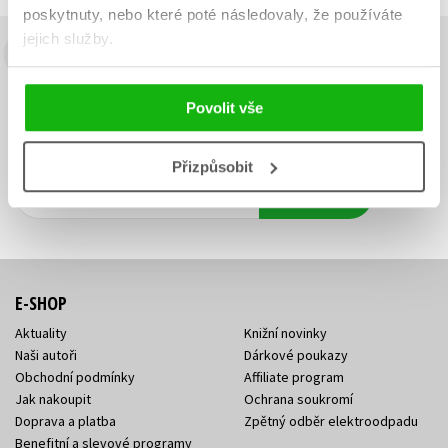
poskytnuty, nebo které poté následovaly, že používáte
jejich služby.
Budete to vědět jako první!
Zajímá Vás, jaký knižní hit právě vychází, na jaké zboží je výhodná
Povolit vše
sleva, jaká běží soutěž o ceny? Přihlášením k odběru našich e-
mailových novinek
souhlasíte se zpracováním osobních údajů
.
Přizpůsobit
Vaše e-
Vaše e-
Přihlásit se
mailová
mailová
Vaše e-mailová adresa
adresa
adresa
E-SHOP
Aktuality
Knižní novinky
Naši autoři
Dárkové poukazy
Obchodní podmínky
Affiliate program
Jak nakoupit
Ochrana soukromí
Doprava a platba
Zpětný odběr elektroodpadu
Benefitní a slevové programy