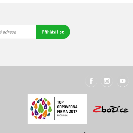
Přihlásit se
á adresa