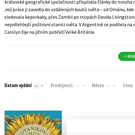
královské geografické společnosti přispívala články do mnoha 
Auto - moto
Její práce ji zavedla do vzdálených koutů světa – od Ománu, kde 
Jazyky
Beletrie pro děti
sledovala keporkaky, přes Zambii po stopách Davida Livingstona
Kalendáře
nejodlehlejší poštovní stanici světa. V Argentině se podílela na
Beletrie pro dospělé
Carolyn žije na jižním pobřeží Velké Británie.
Kariéra a osobní rozvoj
Byznys a ekonomie
Komiks
Hlíd
V
Datum vydání
Prodejnost
Název
Cena