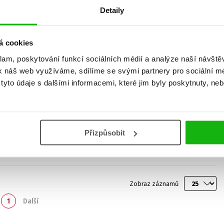
Detaily
á cookies
klam, poskytování funkcí sociálních médií a analýze naší návšt
k náš web využíváme, sdílíme se svými partnery pro sociální méd
yto údaje s dalšími informacemi, které jim byly poskytnuty, neb
Přizpůsobit
Zobraz záznamů
1
Další