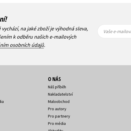
ní!
Vaše e-
Vaše e-
ě vychází, na jaké zboží je výhodná sleva,
mailová
mailová
Vaše e-mailov
adresa
adresa
ášením k odběru našich e-mailových
áním osobních údajů
.
O NÁS
Náš příběh
Nakladatelství
ia
Maloobchod
Pro autory
Pro partnery
Pro média
Aktuality