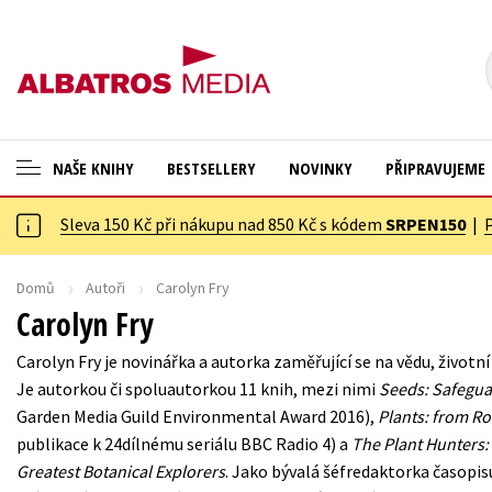
NAŠE KNIHY
BESTSELLERY
NOVINKY
PŘIPRAVUJEME
Sleva 150 Kč při nákupu nad 850 Kč s kódem
SRPEN150
|
ANGLICKÉ KNIHY -20 %
Cestování
NOVÝ VÝPRODEJ -70 %
Dárkové publikace
Domů
Autoři
Carolyn Fry
Carolyn Fry
KNIHY S DÁRKEM
Dárkové zboží
Carolyn Fry je novinářka a autorka zaměřující se na vědu, životn
ASTERIX S DÁRKEM
Digitální fotografie
Je autorkou či spoluautorkou 11 knih, mezi nimi
Seeds: Safegua
🎁DÁRKOVÉ PUBLIKACE
Esoterika a duchovní svět
Garden Media Guild Environmental Award 2016),
Plants: from Ro
publikace k 24dílnému seriálu BBC Radio 4) a
The Plant Hunters:
✉️ DÁRKOVÉ POUKAZY
Historie a military
Greatest Botanical Explorers
. Jako bývalá šéfredaktorka časopi
Hobby