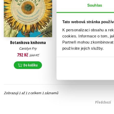
Souhlas
Tato webová stránka použív
K personalizaci obsahu a re
cookies.
Informace o tom, ja
Botanikova knihovna
Partneři mohou zkombinovat t
používáte jejich služby.
Carolyn Fry
792 Kč
990 Kč
Do košíku
Zobrazuji 1 až 1 z celkem 1 záznamů
Předchozí