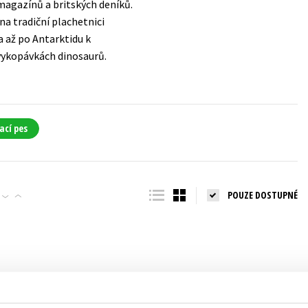
magazínů a britských deníků.
Populárně - naučná pro dospělé
na tradiční plachetnici
Young adult (SK)
Populárně - naučné pro děti
 až po Antarktidu k
Zahraniční literatura
 vykopávkách dinosaurů.
Předškoláci
Zdraví a životní styl
Příroda a zahrada
ací pes
šechny tituly
POUZE DOSTUPNÉ