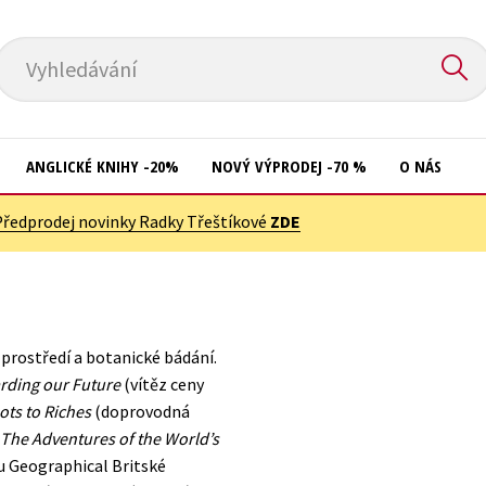
Vyhledávání
ANGLICKÉ KNIHY -20%
NOVÝ VÝPRODEJ -70 %
O NÁS
Předprodej novinky Radky Třeštíkové
ZDE
Přírodní vědy
Křížovky
Společnost, politika
Kuchařky
Technika a věda
New Adult
í prostředí a botanické bádání.
Učebnice
Ostatní
rding our Future
(vítěz ceny
Umění a kultura
ots to Riches
(doprovodná
Počítače
 The Adventures of the World’s
Výchova a pedagogika
Poezie
su Geographical Britské
Young adult