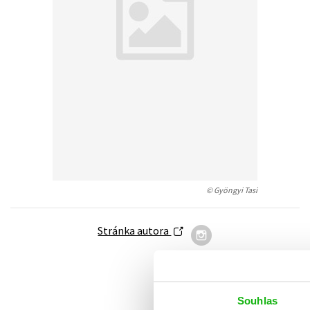
Auto - moto
Jazyky
Beletrie pro děti
Kalendáře
Beletrie pro dospělé
Kariéra a osobní rozvoj
Byznys a ekonomie
Komiks
V
© Gyöngyi Tasi
Stránka autora
Souhlas