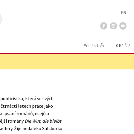
EN
Přihlásit
0 Kč
publicistka, která ve svých
trnácti letech práce jako
se psaní románů, esejů a
ovější romány
Die Wut, die bleibt
sellery. Žije nedaleko Salcburku