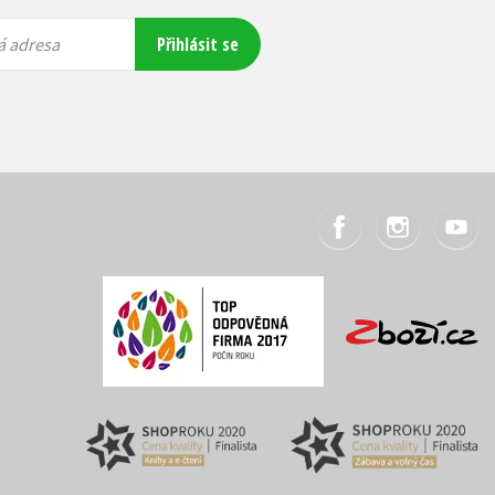
Přihlásit se
á adresa