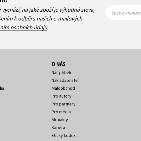
Vaše e-
Vaše e-
ě vychází, na jaké zboží je výhodná sleva,
mailová
mailová
Vaše e-mailov
adresa
adresa
ášením k odběru našich e-mailových
áním osobních údajů
.
O NÁS
Náš příběh
Nakladatelství
ia
Maloobchod
Pro autory
Pro partnery
Pro média
Aktuality
Kariéra
Etický kodex