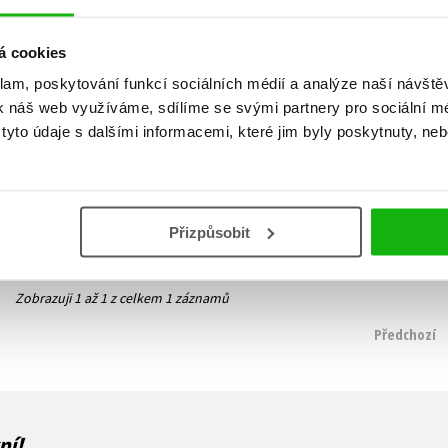
á cookies
klam, poskytování funkcí sociálních médií a analýze naší návšt
A všechno ztichlo
k náš web využíváme, sdílíme se svými partnery pro sociální méd
Mareike Fallwickl
yto údaje s dalšími informacemi, které jim byly poskytnuty, neb
359 Kč
449 Kč
Do košíku
Přizpůsobit
Zobrazuji 1 až 1 z celkem 1 záznamů
Předchozí
ní!