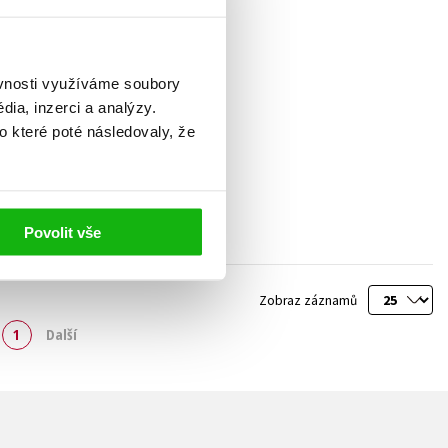
ěvnosti využíváme soubory
ia, inzerci a analýzy.
o které poté následovaly, že
Povolit vše
Zobraz záznamů
1
Další