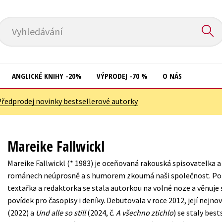
Vyhledávání
ANGLICKÉ KNIHY -20%
VÝPRODEJ -70 %
O NÁS
Předprodej novinky bestsellerové autorky
Přírodní vědy
Křížovky
Společnost, politika
Kuchařky
Mareike Fallwickl
Technika a věda
New Adult
Mareike Fallwickl (* 1983) je oceňovaná rakouská spisovatelka a 
Učebnice
Ostatní
románech neúprosně a s humorem zkoumá naši společnost. Po č
Umění a kultura
textařka a redaktorka se stala autorkou na volné noze a věnuje 
Počítače
povídek pro časopisy i deníky. Debutovala v roce 2012, její nejn
Výchova a pedagogika
Poezie
(2022) a
Und alle so still
(2024, č.
A všechno ztichlo
) se staly best
Young adult