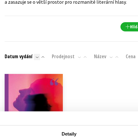
a zasazuje se o větší prostor pro rozmanité literární hlasy.
Populárně - naučná pro dospělé
Young adult (SK)
Populárně - naučné pro děti
Zahraniční literatura
Předškoláci
Hlíd
Zdraví a životní styl
Příroda a zahrada
Datum vydání
Prodejnost
Název
Cena
šechny tituly
Detaily