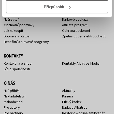
E-SHOP
Přizpůsobit
Aktuality
Knižní novinky
Naši autoři
Dárkové poukazy
Obchodní podmínky
Affiliate program
Jak nakoupit
Ochrana soukromí
Doprava a platba
Zpětný odběr elektroodpadu
Benefitní a slevové programy
KONTAKTY
Kontakt na e-shop
Kontakty Albatros Media
Sídlo společnosti
O NÁS
Náš příběh
Aktuality
Nakladatelství
Kariéra
Maloobchod
Etický kodex
Pro autory
Nadace Albatros
Pro partnery
Restorio – online antikvariát