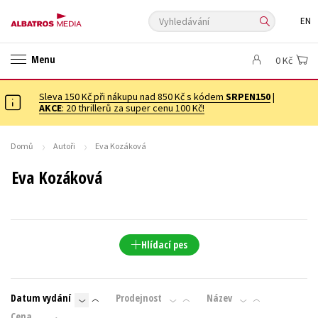
Vyhledávání
EN
ANGLICKÉ KNIHY -20 %
VÝPRODEJ -70 %
20 ZA KILO
Menu
0 Kč
20 ZA KILO
KNIHY S DÁRKEM
🎁DÁRKOVÉ PUBLIKACE
✉️ DÁRKOVÉ POUKAZY
Sleva 150 Kč při nákupu nad 850 Kč s kódem
Auto - moto
Beletrie pro děti
SRPEN150
|
AKCE
: 20 thrillerů za super cenu 100 Kč!
Beletrie pro dospělé
Byznys a ekonomie
Cestování
Dárkové publikace
Dárkové zboží
Digitální fotografie
Domů
Autoři
Eva Kozáková
Esoterika a duchovní svět
Historie a military
Hobby
Jazyky
Eva Kozáková
Kalendáře
Kariéra a osobní rozvoj
Komiks
Křížovky
Kuchařky
New Adult
Ostatní
Počítače
Poezie
Populárně - naučná pro dospělé
Populárně - naučné pro děti
Hlídací pes
Předškoláci
Příroda a zahrada
Přírodní vědy
Společnost, politika
Technika a věda
Učebnice
Datum vydání
Prodejnost
Název
Umění a kultura
Výchova a pedagogika
Young adult
Cena