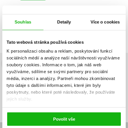
Souhlas
Detaily
Více o cookies
Zobrazuji 1 až 1 z celkem 1 záznamů
Zobraz záznamů
Předchozí
1
Další
Tato webová stránka používá cookies
K personalizaci obsahu a reklam, poskytování funkcí
sociálních médií a analýze naší návštěvnosti využíváme
soubory cookies.
Informace o tom, jak náš web
Budete to vědět jako první!
využíváme, sdílíme se svými partnery pro sociální
Zajímá Vás, jaký knižní hit právě vychází, na jaké zboží je výhodná
média, inzerci a analýzy.
Partneři mohou zkombinovat
sleva, jaká běží soutěž o ceny? Přihlášením k odběru našich e-
tyto údaje s dalšími informacemi, které jim byly
mailových novinek
souhlasíte se zpracováním osobních údajů
.
poskytnuty, nebo které poté následovaly, že používáte
jejich služby.
Vaše e-
Vaše e-
Přihlásit se
mailová
mailová
Vaše e-mailová adresa
adresa
adresa
Povolit vše