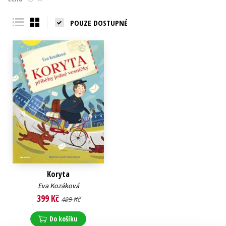
Young adult (SK)
Zahraniční literatura
Zdraví a životní styl
POUZE DOSTUPNÉ
Všechny tituly
Koryta
Eva Kozáková
399 Kč
499 Kč
Do košíku