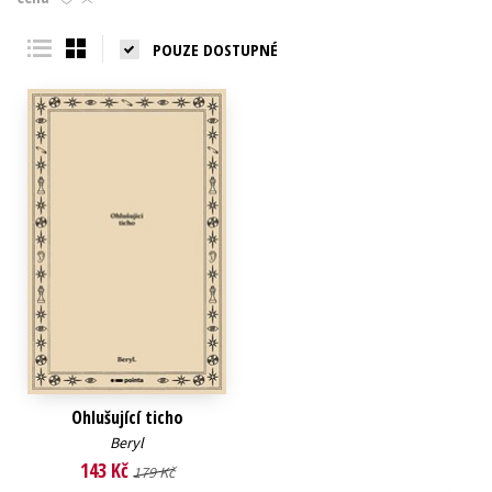
Young adult (SK)
Zahraniční literatura
Zdraví a životní styl
POUZE DOSTUPNÉ
Všechny tituly
Ohlušující ticho
Beryl
143 Kč
179 Kč