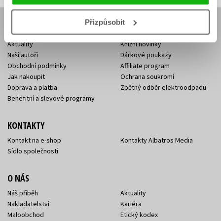
Přizpůsobit
E-SHOP
Aktuality
Knižní novinky
Naši autoři
Dárkové poukazy
Obchodní podmínky
Affiliate program
Jak nakoupit
Ochrana soukromí
Doprava a platba
Zpětný odběr elektroodpadu
Benefitní a slevové programy
KONTAKTY
Kontakt na e-shop
Kontakty Albatros Media
Sídlo společnosti
O NÁS
Náš příběh
Aktuality
Nakladatelství
Kariéra
Maloobchod
Etický kodex