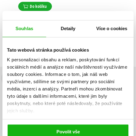
Do košíku
Souhlas
Detaily
Více o cookies
Zobrazuji 1 až 1 z celkem 1 záznamů
Zobraz záznamů
Předchozí
1
Další
Tato webová stránka používá cookies
K personalizaci obsahu a reklam, poskytování funkcí
sociálních médií a analýze naší návštěvnosti využíváme
soubory cookies.
Informace o tom, jak náš web
Budete to vědět jako první!
využíváme, sdílíme se svými partnery pro sociální
média, inzerci a analýzy.
Partneři mohou zkombinovat
Zajímá Vás, jaký knižní hit právě vychází, na jaké zboží je výhodná
tyto údaje s dalšími informacemi, které jim byly
sleva, jaká běží soutěž o ceny? Přihlášením k odběru našich e-
poskytnuty, nebo které poté následovaly, že používáte
mailových novinek
souhlasíte se zpracováním osobních údajů
.
jejich služby.
Vaše e-
Vaše e-
Přihlásit se
mailová
mailová
Vaše e-mailová adresa
adresa
adresa
Povolit vše