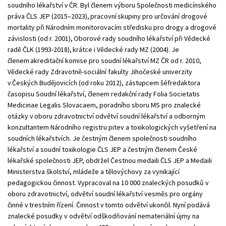
soudního lékařství v ČR. Byl členem výboru Společnosti medicínského
práva ČLS JEP (2015–2023), pracovní skupiny pro určování drogové
mortality při Národním monitorovacím středisku pro drogy a drogové
závislosti (od r. 2001), Oborové rady soudního lékařství při Vědecké
radě ČLK (1993-2018), krátce i Vědecké rady MZ (2004). Je
členem akreditační komise pro soudní lékařství MZ ČR od r. 2010,
Vědecké rady Zdravotně-sociální fakulty Jihočeské univerzity
v Českých Budějovicích (od roku 2012), zástupcem šéfredaktora
časopisu Soudní lékařství, členem redakční rady Folia Societatis
Medicinae Legalis Slovacaem, poradního sboru MS pro znalecké
otázky v oboru zdravotnictví odvětví soudní lékařství a odborným
konzultantem Národního registru pitev a toxikologických vyšetření na
soudních lékařstvích. Je čestným členem společnosti soudního
lékařství a soudní toxikologie ČLS JEP a čestným členem České
lékařské společnosti JEP, obdržel Čestnou medaili ČLS JEP a Medaili
Ministerstva školství, mládeže a tělovýchovy za vynikající
pedagogickou činnost. Vypracoval na 10 000 znaleckých posudků v
oboru zdravotnictví, odvětví soudní lékařství vesměs pro orgány
činné v trestním řízení. Činnost v tomto odvětví ukončil. Nyní podává
znalecké posudky v odvětví odškodňování nemateriální újmy na