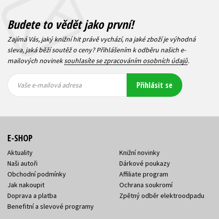
Budete to vědět jako první!
Zajímá Vás, jaký knižní hit právě vychází, na jaké zboží je výhodná
sleva, jaká běží soutěž o ceny? Přihlášením k odběru našich e-
mailových novinek
souhlasíte se zpracováním osobních údajů
.
Vaše e-
Vaše e-
Přihlásit se
mailová
mailová
Vaše e-mailová adresa
adresa
adresa
E-SHOP
Aktuality
Knižní novinky
Naši autoři
Dárkové poukazy
Obchodní podmínky
Affiliate program
Jak nakoupit
Ochrana soukromí
Doprava a platba
Zpětný odběr elektroodpadu
Benefitní a slevové programy