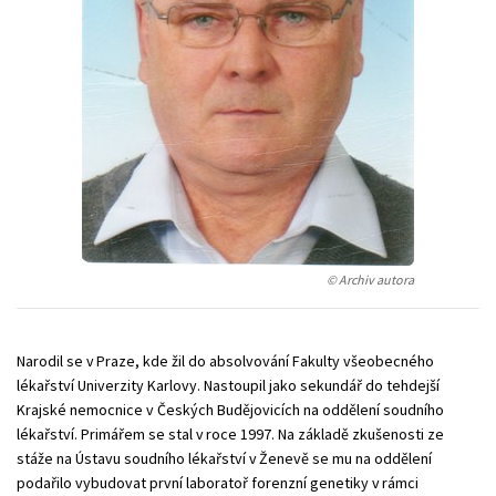
Young adult (SK)
Zahraniční literatura
Zdraví a životní styl
Všechny tituly
© Archiv autora
Narodil se v Praze, kde žil do absolvování Fakulty všeobecného
lékařství Univerzity Karlovy. Nastoupil jako sekundář do tehdejší
Krajské nemocnice v Českých Budějovicích na oddělení soudního
lékařství. Primářem se stal v roce 1997. Na základě zkušenosti ze
stáže na Ústavu soudního lékařství v Ženevě se mu na oddělení
podařilo vybudovat první laboratoř forenzní genetiky v rámci