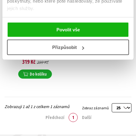
poskytnuty, nebo které poté následovaly, že používáte
jejich služby.
Povolit vše
Tady Vorel, pitevna
Přizpůsobit
Blanka Kubíková
,
František Vorel
319 Kč
399 Kč
Do košíku
Zobrazuji 1 až 1 z celkem 1 záznamů
Zobraz záznamů
Předchozí
1
Další