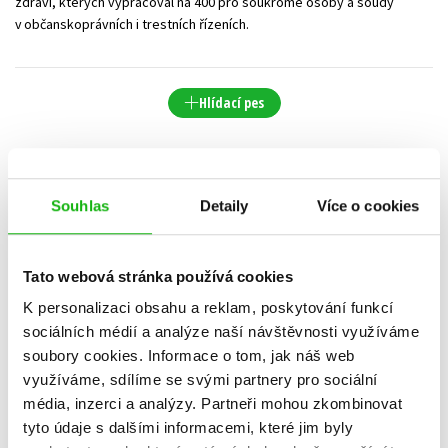
zdraví, kterých vypracoval na 400 pro soukromé osoby a soudy
v občanskoprávních i trestních řízeních.
Hlídací pes
Datum vydání
Prodejnost
Název
Cena
Souhlas
Detaily
Více o cookies
POUZE DOSTUPNÉ
Tato webová stránka používá cookies
K personalizaci obsahu a reklam, poskytování funkcí
sociálních médií a analýze naší návštěvnosti využíváme
soubory cookies.
Informace o tom, jak náš web
využíváme, sdílíme se svými partnery pro sociální
média, inzerci a analýzy.
Partneři mohou zkombinovat
tyto údaje s dalšími informacemi, které jim byly