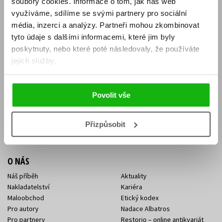
soubory cookies.
Informace o tom, jak náš web
E-SHOP
využíváme, sdílíme se svými partnery pro sociální
média, inzerci a analýzy.
Partneři mohou zkombinovat
Aktuality
Knižní novinky
tyto údaje s dalšími informacemi, které jim byly
Naši autoři
Dárkové poukazy
Obchodní podmínky
Affiliate program
poskytnuty, nebo které poté následovaly, že používáte
Jak nakoupit
Ochrana soukromí
jejich služby.
Doprava a platba
Zpětný odběr elektroodpadu
Benefitní a slevové programy
Povolit vše
KONTAKTY
Kontakt na e-shop
Kontakty Albatros Media
Přizpůsobit
Sídlo společnosti
O NÁS
Náš příběh
Aktuality
Nakladatelství
Kariéra
Maloobchod
Etický kodex
Pro autory
Nadace Albatros
Pro partnery
Restorio – online antikvariát