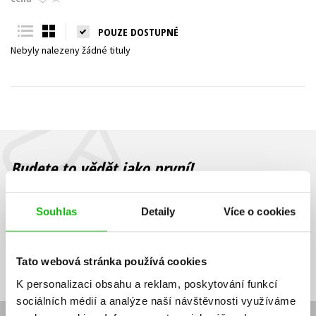
Young adult (SK)
Zahraniční literatura
Zdraví a životní styl
POUZE DOSTUPNÉ
Nebyly nalezeny žádné tituly
Všechny tituly
Budete to vědět jako první!
Zajímá Vás, jaký knižní hit právě vychází, na jaké zboží je výhodná
sleva, jaká běží soutěž o ceny? Přihlášením k odběru našich e-
Souhlas
Detaily
Více o cookies
mailových novinek
souhlasíte se zpracováním osobních údajů
.
Vaše e-
Vaše e-
Přihlásit se
mailová
mailová
Vaše e-mailová adresa
Tato webová stránka používá cookies
adresa
adresa
K personalizaci obsahu a reklam, poskytování funkcí
sociálních médií a analýze naší návštěvnosti využíváme