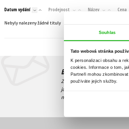
Auto - moto
Datum vydání
Prodejnost
Název
Cena
Jazyky
Beletrie pro děti
Kalendáře
Nebyly nalezeny žádné tituly
Beletrie pro dospělé
Kariéra a osobní rozvoj
Souhlas
Byznys a ekonomie
Komiks
Tato webová stránka použív
K personalizaci obsahu a re
V
cookies.
Informace o tom, ja
Budete to vědět jako prv
Partneři mohou zkombinovat t
Zajímá Vás, jaký knižní hit práv
používáte jejich služby.
jaká běží soutěž o ceny? Přihl
novinek
souhlasíte se zpracov