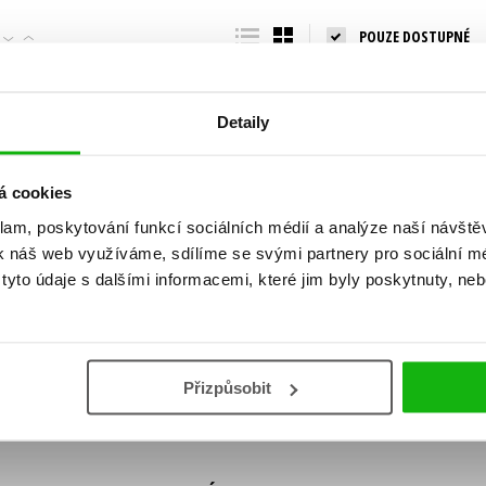
Populárně - naučná pro dospělé
POUZE DOSTUPNÉ
Young adult (SK)
Populárně - naučné pro děti
Zahraniční literatura
Předškoláci
Zdraví a životní styl
Detaily
Příroda a zahrada
á cookies
klam, poskytování funkcí sociálních médií a analýze naší návšt
šechny tituly
k náš web využíváme, sdílíme se svými partnery pro sociální méd
ní!
yto údaje s dalšími informacemi, které jim byly poskytnuty, neb
Vaše e-
Vaše e-
ě vychází, na jaké zboží je výhodná sleva,
mailová
mailová
Vaše e-mailov
adresa
adresa
ášením k odběru našich e-mailových
áním osobních údajů
.
Přizpůsobit