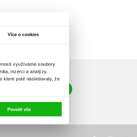
Více o cookies
ěvnosti využíváme soubory
ia, inzerci a analýzy.
o které poté následovaly, že
Přihlásit se
á adresa
Povolit vše