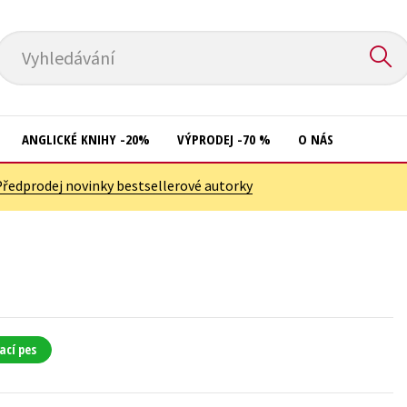
Vyhledávání
ANGLICKÉ KNIHY -20%
VÝPRODEJ -70 %
O NÁS
Předprodej novinky bestsellerové autorky
Přírodní vědy
Křížovky
Společnost, politika
Kuchařky
Technika a věda
New Adult
Učebnice
Ostatní
Umění a kultura
Počítače
ací pes
Výchova a pedagogika
Poezie
Young adult