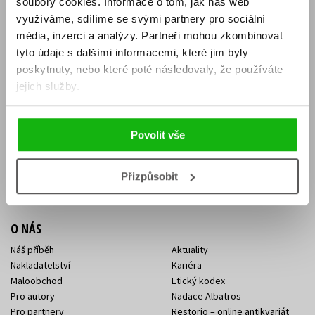
soubory cookies.
Informace o tom, jak náš web
E-SHOP
využíváme, sdílíme se svými partnery pro sociální
média, inzerci a analýzy.
Partneři mohou zkombinovat
Aktuality
Knižní novinky
tyto údaje s dalšími informacemi, které jim byly
Naši autoři
Dárkové poukazy
Obchodní podmínky
Affiliate program
poskytnuty, nebo které poté následovaly, že používáte
Jak nakoupit
Ochrana soukromí
jejich služby.
Doprava a platba
Zpětný odběr elektroodpadu
Benefitní a slevové programy
Povolit vše
KONTAKTY
Kontakt na e-shop
Kontakty Albatros Media
Přizpůsobit
Sídlo společnosti
O NÁS
Náš příběh
Aktuality
Nakladatelství
Kariéra
Maloobchod
Etický kodex
Pro autory
Nadace Albatros
Pro partnery
Restorio – online antikvariát