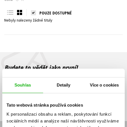
Young adult (SK)
Zahraniční literatura
Zdraví a životní styl
POUZE DOSTUPNÉ
Nebyly nalezeny žádné tituly
Všechny tituly
Budete to vědět jako první!
Zajímá Vás, jaký knižní hit právě vychází, na jaké zboží je výhodná
sleva, jaká běží soutěž o ceny? Přihlášením k odběru našich e-
Souhlas
Detaily
Více o cookies
mailových novinek
souhlasíte se zpracováním osobních údajů
.
Vaše e-
Vaše e-
Přihlásit se
mailová
mailová
Vaše e-mailová adresa
Tato webová stránka používá cookies
adresa
adresa
K personalizaci obsahu a reklam, poskytování funkcí
sociálních médií a analýze naší návštěvnosti využíváme