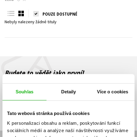
Young adult (SK)
Zahraniční literatura
Zdraví a životní styl
POUZE DOSTUPNÉ
Nebyly nalezeny žádné tituly
Všechny tituly
Budete to vědět jako první!
Zajímá Vás, jaký knižní hit právě vychází, na jaké zboží je výhodná
sleva, jaká běží soutěž o ceny? Přihlášením k odběru našich e-
Souhlas
Detaily
Více o cookies
mailových novinek
souhlasíte se zpracováním osobních údajů
.
Vaše e-
Vaše e-
Přihlásit se
mailová
mailová
Vaše e-mailová adresa
Tato webová stránka používá cookies
adresa
adresa
K personalizaci obsahu a reklam, poskytování funkcí
sociálních médií a analýze naší návštěvnosti využíváme