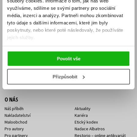
soubory cookies.
Informace o tom, jak náš web
E-SHOP
využíváme, sdílíme se svými partnery pro sociální
média, inzerci a analýzy.
Partneři mohou zkombinovat
Aktuality
Knižní novinky
tyto údaje s dalšími informacemi, které jim byly
Naši autoři
Dárkové poukazy
Obchodní podmínky
Affiliate program
poskytnuty, nebo které poté následovaly, že používáte
Jak nakoupit
Ochrana soukromí
jejich služby.
Doprava a platba
Zpětný odběr elektroodpadu
Benefitní a slevové programy
Povolit vše
KONTAKTY
Kontakt na e-shop
Kontakty Albatros Media
Přizpůsobit
Sídlo společnosti
O NÁS
Náš příběh
Aktuality
Nakladatelství
Kariéra
Maloobchod
Etický kodex
Pro autory
Nadace Albatros
Pro partnery
Restorio – online antikvariát