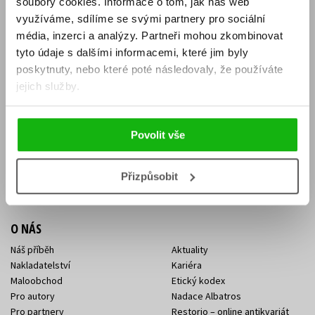
soubory cookies.
Informace o tom, jak náš web
E-SHOP
využíváme, sdílíme se svými partnery pro sociální
média, inzerci a analýzy.
Partneři mohou zkombinovat
Aktuality
Knižní novinky
tyto údaje s dalšími informacemi, které jim byly
Naši autoři
Dárkové poukazy
Obchodní podmínky
Affiliate program
poskytnuty, nebo které poté následovaly, že používáte
Jak nakoupit
Ochrana soukromí
jejich služby.
Doprava a platba
Zpětný odběr elektroodpadu
Benefitní a slevové programy
Povolit vše
KONTAKTY
Kontakt na e-shop
Kontakty Albatros Media
Přizpůsobit
Sídlo společnosti
O NÁS
Náš příběh
Aktuality
Nakladatelství
Kariéra
Maloobchod
Etický kodex
Pro autory
Nadace Albatros
Pro partnery
Restorio – online antikvariát