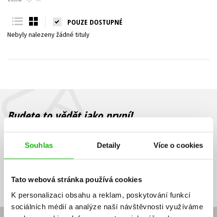
Young adult (SK)
Zahraniční literatura
Zdraví a životní styl
POUZE DOSTUPNÉ
Nebyly nalezeny žádné tituly
Všechny tituly
Budete to vědět jako první!
Zajímá Vás, jaký knižní hit právě vychází, na jaké zboží je výhodná
sleva, jaká běží soutěž o ceny? Přihlášením k odběru našich e-
Souhlas
Detaily
Více o cookies
mailových novinek
souhlasíte se zpracováním osobních údajů
.
Vaše e-
Vaše e-
Přihlásit se
mailová
mailová
Vaše e-mailová adresa
Tato webová stránka používá cookies
adresa
adresa
K personalizaci obsahu a reklam, poskytování funkcí
sociálních médií a analýze naší návštěvnosti využíváme