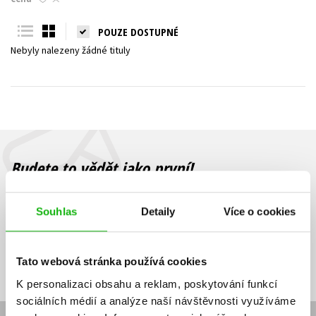
Young adult (SK)
Zahraniční literatura
Zdraví a životní styl
POUZE DOSTUPNÉ
Nebyly nalezeny žádné tituly
Všechny tituly
Budete to vědět jako první!
Zajímá Vás, jaký knižní hit právě vychází, na jaké zboží je výhodná
sleva, jaká běží soutěž o ceny? Přihlášením k odběru našich e-
Souhlas
Detaily
Více o cookies
mailových novinek
souhlasíte se zpracováním osobních údajů
.
Vaše e-
Vaše e-
Přihlásit se
mailová
mailová
Vaše e-mailová adresa
Tato webová stránka používá cookies
adresa
adresa
K personalizaci obsahu a reklam, poskytování funkcí
sociálních médií a analýze naší návštěvnosti využíváme