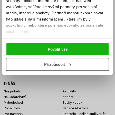
soubory cookies.
Informace o tom, jak náš web
E-SHOP
využíváme, sdílíme se svými partnery pro sociální
média, inzerci a analýzy.
Partneři mohou zkombinovat
Aktuality
Knižní novinky
tyto údaje s dalšími informacemi, které jim byly
Naši autoři
Dárkové poukazy
Obchodní podmínky
Affiliate program
poskytnuty, nebo které poté následovaly, že používáte
Jak nakoupit
Ochrana soukromí
jejich služby.
Doprava a platba
Zpětný odběr elektroodpadu
Benefitní a slevové programy
Povolit vše
KONTAKTY
Kontakt na e-shop
Kontakty Albatros Media
Přizpůsobit
Sídlo společnosti
O NÁS
Náš příběh
Aktuality
Nakladatelství
Kariéra
Maloobchod
Etický kodex
Pro autory
Nadace Albatros
Pro partnery
Restorio – online antikvariát