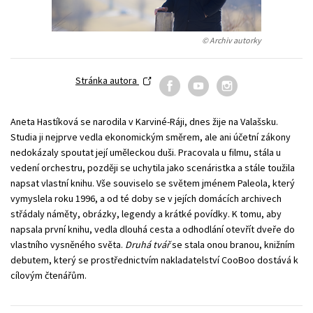
Young adult (SK)
Zahraniční literatura
Zdraví a životní styl
© Archiv autorky
Všechny tituly
Stránka autora
Aneta Hastíková se narodila v Karviné-Ráji, dnes žije na Valašsku.
Studia ji nejprve vedla ekonomickým směrem, ale ani účetní zákony
nedokázaly spoutat její uměleckou duši. Pracovala u filmu, stála u
vedení orchestru, později se uchytila jako scenáristka a stále toužila
napsat vlastní knihu. Vše souviselo se světem jménem Paleola, který
vymyslela roku 1996, a od té doby se v jejích domácích archivech
střádaly náměty, obrázky, legendy a krátké povídky. K tomu, aby
napsala první knihu, vedla dlouhá cesta a odhodlání otevřít dveře do
vlastního vysněného světa.
Druhá tvář
se stala onou branou, knižním
debutem, který se prostřednictvím nakladatelství CooBoo dostává k
cílovým čtenářům.