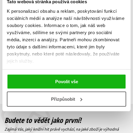
Tato webová stránka používá cookies
K personalizaci obsahu a reklam, poskytování funkcí
Severská čarodějka
Druhá tvář
sociálních médií a analýze naší návštěvnosti využíváme
Aneta Hastíková
Aneta Hastíková
soubory cookies.
Informace o tom, jak náš web
279 Kč
279 Kč
využíváme, sdílíme se svými partnery pro sociální
349 Kč
349 Kč
média, inzerci a analýzy.
Partneři mohou zkombinovat
Do košíku
Do košíku
tyto údaje s dalšími informacemi, které jim byly
poskytnuty, nebo které poté následovaly, že používáte
jejich služby.
Zobrazuji 1 až 2 z celkem 2 záznamů
Zobraz záznamů
Povolit vše
Předchozí
1
Další
Přizpůsobit
Budete to vědět jako první!
Zajímá Vás, jaký knižní hit právě vychází, na jaké zboží je výhodná