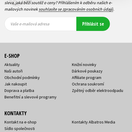
sleva, jaká běží soutěž o ceny? Přihlášením k odběru našich e-
mailových novinek
souhlasíte se zpracováním osobních údajů
.
Vaše e-
Vaše e-
Přihlásit se
mailová
mailová
Vaše e-mailová adresa
adresa
adresa
E-SHOP
Aktuality
Knižní novinky
Naši autoři
Dárkové poukazy
Obchodní podmínky
Affiliate program
Jak nakoupit
Ochrana soukromí
Doprava a platba
Zpětný odběr elektroodpadu
Benefitní a slevové programy
KONTAKTY
Kontakt na e-shop
Kontakty Albatros Media
Sídlo společnosti