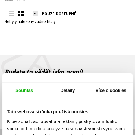
Young adult (SK)
Zahraniční literatura
Zdraví a životní styl
POUZE DOSTUPNÉ
Nebyly nalezeny žádné tituly
Všechny tituly
Budete to vědět jako první!
Zajímá Vás, jaký knižní hit právě vychází, na jaké zboží je výhodná
sleva, jaká běží soutěž o ceny? Přihlášením k odběru našich e-
Souhlas
Detaily
Více o cookies
mailových novinek
souhlasíte se zpracováním osobních údajů
.
Vaše e-
Vaše e-
Přihlásit se
mailová
mailová
Vaše e-mailová adresa
Tato webová stránka používá cookies
adresa
adresa
K personalizaci obsahu a reklam, poskytování funkcí
sociálních médií a analýze naší návštěvnosti využíváme