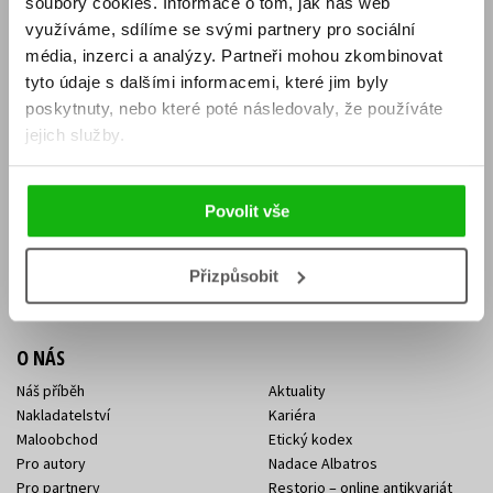
soubory cookies.
Informace o tom, jak náš web
E-SHOP
využíváme, sdílíme se svými partnery pro sociální
média, inzerci a analýzy.
Partneři mohou zkombinovat
Aktuality
Knižní novinky
tyto údaje s dalšími informacemi, které jim byly
Naši autoři
Dárkové poukazy
Obchodní podmínky
Affiliate program
poskytnuty, nebo které poté následovaly, že používáte
Jak nakoupit
Ochrana soukromí
jejich služby.
Doprava a platba
Zpětný odběr elektroodpadu
Benefitní a slevové programy
Povolit vše
KONTAKTY
Kontakt na e-shop
Kontakty Albatros Media
Přizpůsobit
Sídlo společnosti
O NÁS
Náš příběh
Aktuality
Nakladatelství
Kariéra
Maloobchod
Etický kodex
Pro autory
Nadace Albatros
Pro partnery
Restorio – online antikvariát