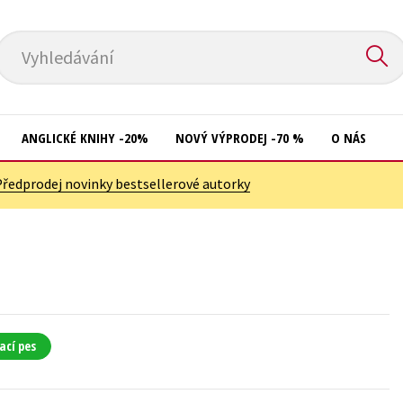
Vyhledávání
ANGLICKÉ KNIHY -20%
NOVÝ VÝPRODEJ -70 %
O NÁS
Předprodej novinky bestsellerové autorky
Přírodní vědy
Křížovky
Společnost, politika
Kuchařky
Technika a věda
New Adult
Učebnice
Ostatní
Umění a kultura
Počítače
ací pes
Výchova a pedagogika
Poezie
Young adult