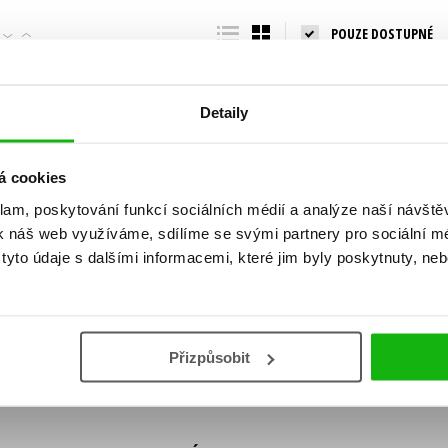
Populárně - naučná pro dospělé
POUZE DOSTUPNÉ
Young adult (SK)
Populárně - naučné pro děti
Zahraniční literatura
Předškoláci
Zdraví a životní styl
Detaily
Příroda a zahrada
á cookies
klam, poskytování funkcí sociálních médií a analýze naší návšt
šechny tituly
k náš web využíváme, sdílíme se svými partnery pro sociální méd
ní!
yto údaje s dalšími informacemi, které jim byly poskytnuty, neb
Vaše e-
Vaše e-
ě vychází, na jaké zboží je výhodná sleva,
mailová
mailová
Vaše e-mailov
adresa
adresa
ášením k odběru našich e-mailových
áním osobních údajů
.
Přizpůsobit