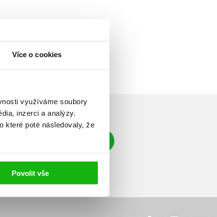
Více o cookies
ěvnosti využíváme soubory
ia, inzerci a analýzy.
o které poté následovaly, že
Přihlásit se
á adresa
Povolit vše