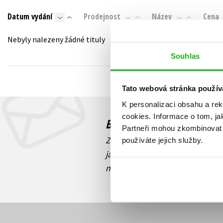
Auto - moto
Datum vydání
Prodejnost
Název
Cena
Jazyky
Beletrie pro děti
Kalendáře
Nebyly nalezeny žádné tituly
Beletrie pro dospělé
Kariéra a osobní rozvoj
Souhlas
Byznys a ekonomie
Komiks
Tato webová stránka použív
K personalizaci obsahu a re
V
cookies.
Informace o tom, ja
Budete to vědět jako prv
Partneři mohou zkombinovat t
Zajímá Vás, jaký knižní hit práv
používáte jejich služby.
jaká běží soutěž o ceny? Přihl
novinek
souhlasíte se zpracov