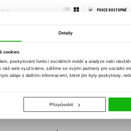
Populárně - naučná pro dospělé
POUZE DOSTUPNÉ
Young adult (SK)
Populárně - naučné pro děti
Zahraniční literatura
Předškoláci
Zdraví a životní styl
Detaily
Příroda a zahrada
á cookies
klam, poskytování funkcí sociálních médií a analýze naší návšt
šechny tituly
k náš web využíváme, sdílíme se svými partnery pro sociální méd
ní!
yto údaje s dalšími informacemi, které jim byly poskytnuty, neb
Vaše e-
Vaše e-
ě vychází, na jaké zboží je výhodná sleva,
mailová
mailová
Vaše e-mailov
adresa
adresa
ášením k odběru našich e-mailových
áním osobních údajů
.
Přizpůsobit