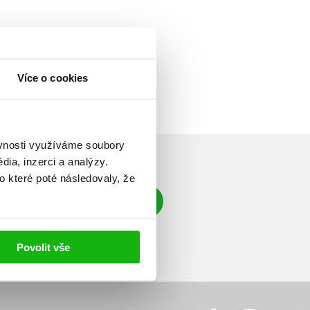
Více o cookies
ěvnosti využíváme soubory
ia, inzerci a analýzy.
o které poté následovaly, že
Přihlásit se
á adresa
Povolit vše