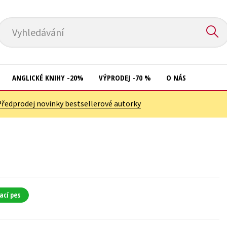
Vyhledávání
ANGLICKÉ KNIHY -20%
VÝPRODEJ -70 %
O NÁS
Předprodej novinky bestsellerové autorky
Přírodní vědy
Křížovky
Společnost, politika
Kuchařky
Technika a věda
New Adult
Učebnice
Ostatní
Umění a kultura
Počítače
ací pes
Výchova a pedagogika
Poezie
Young adult