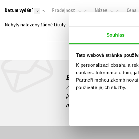
Auto - moto
Datum vydání
Prodejnost
Název
Cena
Jazyky
Beletrie pro děti
Kalendáře
Nebyly nalezeny žádné tituly
Beletrie pro dospělé
Kariéra a osobní rozvoj
Souhlas
Byznys a ekonomie
Komiks
Tato webová stránka použív
K personalizaci obsahu a re
V
cookies.
Informace o tom, ja
Budete to vědět jako prv
Partneři mohou zkombinovat t
Zajímá Vás, jaký knižní hit práv
používáte jejich služby.
jaká běží soutěž o ceny? Přihl
novinek
souhlasíte se zpracov