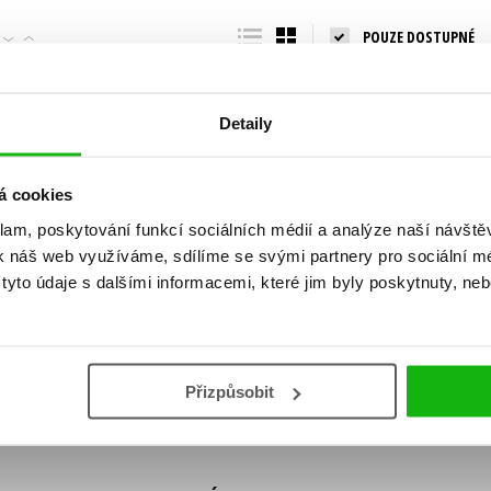
Populárně - naučná pro dospělé
POUZE DOSTUPNÉ
Young adult (SK)
Populárně - naučné pro děti
Zahraniční literatura
Předškoláci
Zdraví a životní styl
Detaily
Příroda a zahrada
á cookies
klam, poskytování funkcí sociálních médií a analýze naší návšt
šechny tituly
k náš web využíváme, sdílíme se svými partnery pro sociální méd
ní!
yto údaje s dalšími informacemi, které jim byly poskytnuty, neb
Vaše e-
Vaše e-
ě vychází, na jaké zboží je výhodná sleva,
mailová
mailová
Vaše e-mailov
adresa
adresa
ášením k odběru našich e-mailových
áním osobních údajů
.
Přizpůsobit