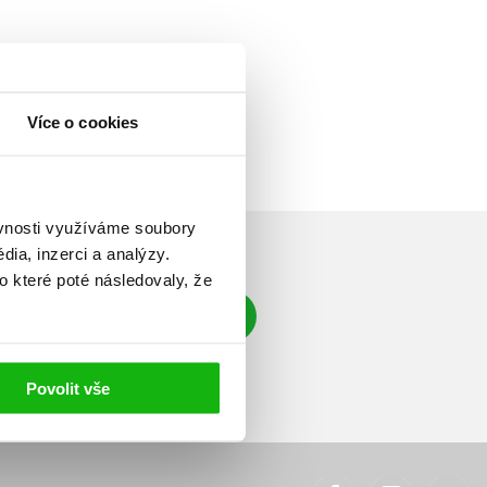
Více o cookies
ěvnosti využíváme soubory
ia, inzerci a analýzy.
o které poté následovaly, že
Přihlásit se
á adresa
Povolit vše