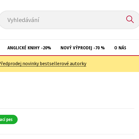
Vyhledávání
ANGLICKÉ KNIHY -20%
NOVÝ VÝPRODEJ -70 %
O NÁS
Předprodej novinky bestsellerové autorky
Přírodní vědy
Křížovky
Společnost, politika
Kuchařky
Technika a věda
New Adult
Učebnice
Ostatní
Umění a kultura
Počítače
ací pes
Výchova a pedagogika
Poezie
Young adult