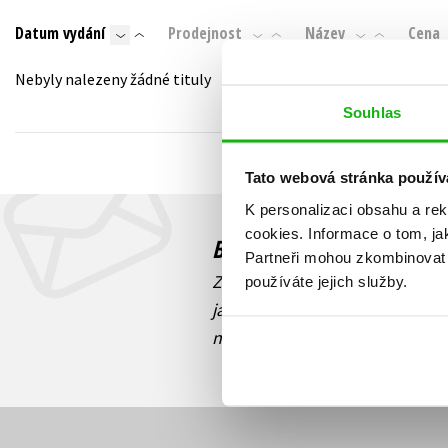
Auto - moto
Datum vydání
Prodejnost
Název
Cena
Jazyky
Beletrie pro děti
Kalendáře
Nebyly nalezeny žádné tituly
Beletrie pro dospělé
Kariéra a osobní rozvoj
Souhlas
Byznys a ekonomie
Komiks
Tato webová stránka použív
K personalizaci obsahu a re
V
cookies.
Informace o tom, ja
Budete to vědět jako prv
Partneři mohou zkombinovat t
Zajímá Vás, jaký knižní hit práv
používáte jejich služby.
jaká běží soutěž o ceny? Přihl
novinek
souhlasíte se zpracov