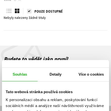
Young adult (SK)
Zahraniční literatura
Zdraví a životní styl
POUZE DOSTUPNÉ
Nebyly nalezeny žádné tituly
Všechny tituly
Budete to vědět jako první!
Zajímá Vás, jaký knižní hit právě vychází, na jaké zboží je výhodná
sleva, jaká běží soutěž o ceny? Přihlášením k odběru našich e-
Souhlas
Detaily
Více o cookies
mailových novinek
souhlasíte se zpracováním osobních údajů
.
Vaše e-
Vaše e-
Přihlásit se
mailová
mailová
Vaše e-mailová adresa
Tato webová stránka používá cookies
adresa
adresa
K personalizaci obsahu a reklam, poskytování funkcí
sociálních médií a analýze naší návštěvnosti využíváme