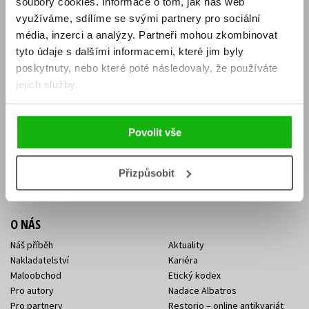
soubory cookies.
Informace o tom, jak náš web
E-SHOP
využíváme, sdílíme se svými partnery pro sociální
média, inzerci a analýzy.
Partneři mohou zkombinovat
Aktuality
Knižní novinky
tyto údaje s dalšími informacemi, které jim byly
Naši autoři
Dárkové poukazy
Obchodní podmínky
Affiliate program
poskytnuty, nebo které poté následovaly, že používáte
Jak nakoupit
Ochrana soukromí
jejich služby.
Doprava a platba
Zpětný odběr elektroodpadu
Benefitní a slevové programy
Povolit vše
KONTAKTY
Kontakt na e-shop
Kontakty Albatros Media
Přizpůsobit
Sídlo společnosti
O NÁS
Náš příběh
Aktuality
Nakladatelství
Kariéra
Maloobchod
Etický kodex
Pro autory
Nadace Albatros
Pro partnery
Restorio – online antikvariát