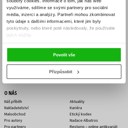
soubory cookies.
Informace o tom, jak náš web
E-SHOP
využíváme, sdílíme se svými partnery pro sociální
média, inzerci a analýzy.
Partneři mohou zkombinovat
Aktuality
Knižní novinky
tyto údaje s dalšími informacemi, které jim byly
Naši autoři
Dárkové poukazy
Obchodní podmínky
Affiliate program
poskytnuty, nebo které poté následovaly, že používáte
Jak nakoupit
Ochrana soukromí
jejich služby.
Doprava a platba
Zpětný odběr elektroodpadu
Benefitní a slevové programy
Povolit vše
KONTAKTY
Kontakt na e-shop
Kontakty Albatros Media
Přizpůsobit
Sídlo společnosti
O NÁS
Náš příběh
Aktuality
Nakladatelství
Kariéra
Maloobchod
Etický kodex
Pro autory
Nadace Albatros
Pro partnery
Restorio – online antikvariát