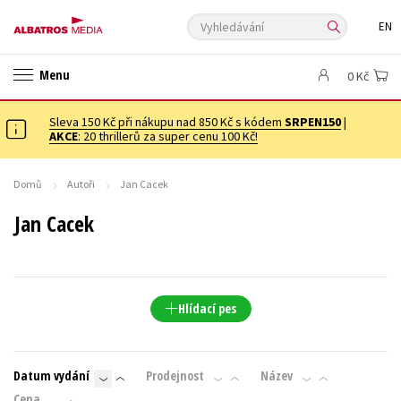
Vyhledávání
EN
ANGLICKÉ KNIHY -20 %
VÝPRODEJ -70 %
20 ZA KILO
Menu
0 Kč
20 ZA KILO
KNIHY S DÁRKEM
🎁DÁRKOVÉ PUBLIKACE
✉️ DÁRKOVÉ POUKAZY
Sleva 150 Kč při nákupu nad 850 Kč s kódem
Auto - moto
Beletrie pro děti
SRPEN150
|
AKCE
: 20 thrillerů za super cenu 100 Kč!
Beletrie pro dospělé
Byznys a ekonomie
Cestování
Dárkové publikace
Dárkové zboží
Digitální fotografie
Domů
Autoři
Jan Cacek
Esoterika a duchovní svět
Historie a military
Hobby
Jazyky
Jan Cacek
Kalendáře
Kariéra a osobní rozvoj
Komiks
Křížovky
Kuchařky
New Adult
Ostatní
Počítače
Poezie
Populárně - naučná pro dospělé
Populárně - naučné pro děti
Hlídací pes
Předškoláci
Příroda a zahrada
Přírodní vědy
Společnost, politika
Technika a věda
Učebnice
Datum vydání
Prodejnost
Název
Umění a kultura
Výchova a pedagogika
Young adult
Cena