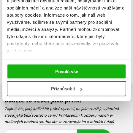
K personalizaci obsahu a reklam, poskytování funkcí
Sara Mia Velinská
Sara Mia Velinská
sociálních médií a analýze naší návštěvnosti využíváme
359 Kč
399 Kč
449 Kč
499 Kč
soubory cookies.
Informace o tom, jak náš web
využíváme, sdílíme se svými partnery pro sociální
Do košíku
Do košíku
média, inzerci a analýzy.
Partneři mohou zkombinovat
tyto údaje s dalšími informacemi, které jim byly
poskytnuty, nebo které poté následovaly, že používáte
jejich služby.
Zobrazuji 1 až 2 z celkem 2 záznamů
Zobraz záznamů
Předchozí
1
Další
Povolit vše
Přizpůsobit
Budete to vědět jako první!
Zajímá Vás, jaký knižní hit právě vychází, na jaké zboží je výhodná
sleva, jaká běží soutěž o ceny? Přihlášením k odběru našich e-
mailových novinek
souhlasíte se zpracováním osobních údajů
.
Vaše e-
Vaše e-