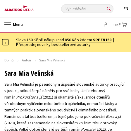
Vyhledávání
EN
ANGLICKÉ KNIHY -20 %
VÝPRODEJ -70 %
KNIHY S DÁRKEM
Menu
0 Kč
ASTERIX S DÁRKEM
🎁DÁRKOVÉ PUBLIKACE
✉️ DÁRKOVÉ POUKAZY
Sleva 150 Kč při nákupu nad 850 Kč s kódem
Auto - moto
Beletrie pro děti
SRPEN150
|
Předprodej novinky bestsellerové autorky
Beletrie pro dospělé
Byznys a ekonomie
Cestování
Dárkové publikace
Dárkové zboží
Digitální fotografie
Domů
Autoři
Sara Mia Velinská
Esoterika a duchovní svět
Historie a military
Hobby
Jazyky
Sara Mia Velinská
Kalendáře
Kariéra a osobní rozvoj
Komiks
Křížovky
Sara Mia Velinská je pseudonym úspěšné slovenské autorky pracující
Kuchařky
New Adult
Ostatní
Počítače
Poezie
v justici, odkud čerpá náměty pro své knihy. Její debutový
román
Prokurátor a já
(2021) si okamžitě získal srdce čtenářů
Populárně - naučná pro dospělé
Populárně - naučné pro děti
věrohodným vylíčením milostného trojúhelníku, nemorální lásky a
Předškoláci
Příroda a zahrada
Přírodní vědy
temných praktik slovenského soudnictví i kriminálního prostředí.
Román se stal bestsellerem, stejně jako jeho pokračování
Boss a já
Společnost, politika
Technika a věda
Učebnice
(2023), které zaznamenalo na slovenském knižním trhu obrovský
Umění a kultura
Výchova a pedagogika
Young adult
úspěch. Velké oblibě čtenářů se těší i román
Pomsta
(2022). Je