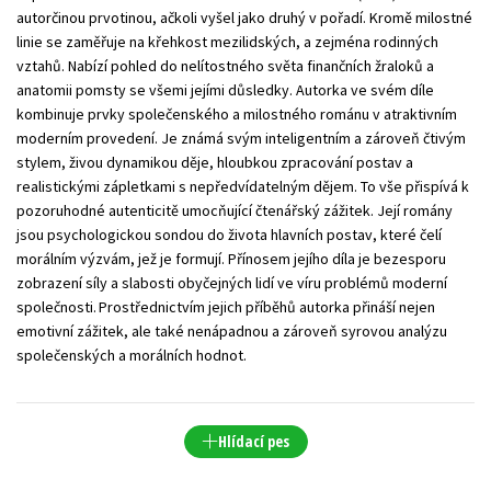
autorčinou prvotinou, ačkoli vyšel jako druhý v pořadí. Kromě milostné
Young adult (SK)
Zahraniční literatura
Zdraví a životní styl
linie se zaměřuje na křehkost mezilidských, a zejména rodinných
vztahů. Nabízí pohled do nelítostného světa finančních žraloků a
Všechny tituly
anatomii pomsty se všemi jejími důsledky. Autorka ve svém díle
kombinuje prvky společenského a milostného románu v atraktivním
moderním provedení. Je známá svým inteligentním a zároveň čtivým
stylem, živou dynamikou děje, hloubkou zpracování postav a
realistickými zápletkami s nepředvídatelným dějem. To vše přispívá k
pozoruhodné autenticitě umocňující čtenářský zážitek. Její romány
jsou psychologickou sondou do života hlavních postav, které čelí
morálním výzvám, jež je formují. Přínosem jejího díla je bezesporu
zobrazení síly a slabosti obyčejných lidí ve víru problémů moderní
společnosti. Prostřednictvím jejich příběhů autorka přináší nejen
emotivní zážitek, ale také nenápadnou a zároveň syrovou analýzu
společenských a morálních hodnot.
Hlídací pes