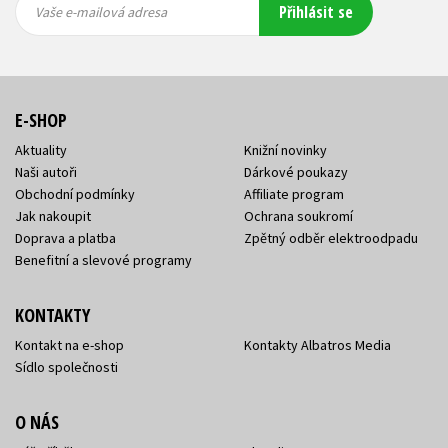
Přihlásit se
mailová
mailová
Vaše e-mailová adresa
adresa
adresa
E-SHOP
Aktuality
Knižní novinky
Naši autoři
Dárkové poukazy
Obchodní podmínky
Affiliate program
Jak nakoupit
Ochrana soukromí
Doprava a platba
Zpětný odběr elektroodpadu
Benefitní a slevové programy
KONTAKTY
Kontakt na e-shop
Kontakty Albatros Media
Sídlo společnosti
O NÁS