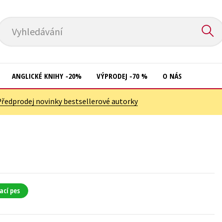
Vyhledávání
ANGLICKÉ KNIHY -20%
VÝPRODEJ -70 %
O NÁS
Předprodej novinky bestsellerové autorky
Přírodní vědy
Křížovky
Společnost, politika
Kuchařky
Technika a věda
New Adult
Učebnice
Ostatní
Umění a kultura
Počítače
ací pes
Výchova a pedagogika
Poezie
Young adult