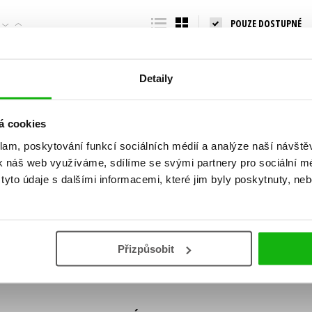
Populárně - naučná pro dospělé
POUZE DOSTUPNÉ
Young adult (SK)
Populárně - naučné pro děti
Zahraniční literatura
Předškoláci
Zdraví a životní styl
Detaily
Příroda a zahrada
á cookies
klam, poskytování funkcí sociálních médií a analýze naší návšt
šechny tituly
k náš web využíváme, sdílíme se svými partnery pro sociální méd
ní!
yto údaje s dalšími informacemi, které jim byly poskytnuty, neb
Vaše e-
Vaše e-
ě vychází, na jaké zboží je výhodná sleva,
mailová
mailová
Vaše e-mailov
adresa
adresa
ášením k odběru našich e-mailových
áním osobních údajů
.
Přizpůsobit