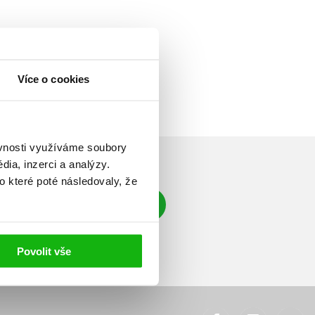
Více o cookies
ěvnosti využíváme soubory
ia, inzerci a analýzy.
o které poté následovaly, že
Přihlásit se
á adresa
Povolit vše