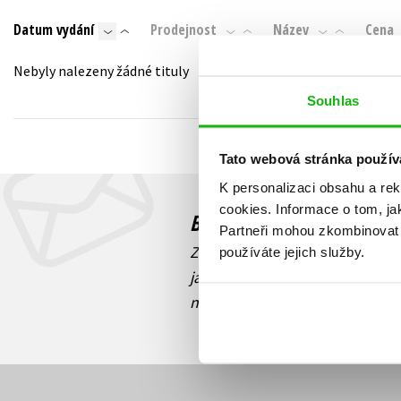
Auto - moto
Datum vydání
Prodejnost
Název
Cena
Jazyky
Beletrie pro děti
Kalendáře
Nebyly nalezeny žádné tituly
Beletrie pro dospělé
Kariéra a osobní rozvoj
Souhlas
Byznys a ekonomie
Komiks
Tato webová stránka použív
K personalizaci obsahu a re
V
cookies.
Informace o tom, ja
Budete to vědět jako prv
Partneři mohou zkombinovat t
Zajímá Vás, jaký knižní hit práv
používáte jejich služby.
jaká běží soutěž o ceny? Přihl
novinek
souhlasíte se zpracov