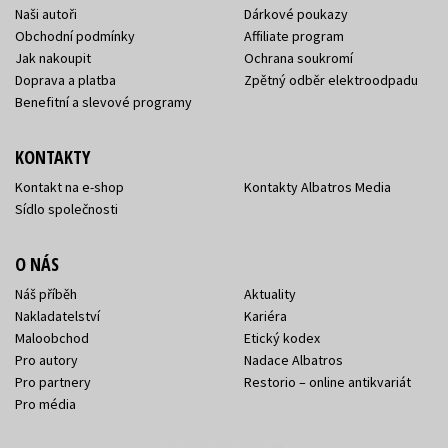
Naši autoři
Dárkové poukazy
Obchodní podmínky
Affiliate program
Jak nakoupit
Ochrana soukromí
Doprava a platba
Zpětný odběr elektroodpadu
Benefitní a slevové programy
KONTAKTY
Kontakt na e-shop
Kontakty Albatros Media
Sídlo společnosti
O NÁS
Náš příběh
Aktuality
Nakladatelství
Kariéra
Maloobchod
Etický kodex
Pro autory
Nadace Albatros
Pro partnery
Restorio – online antikvariát
Pro média