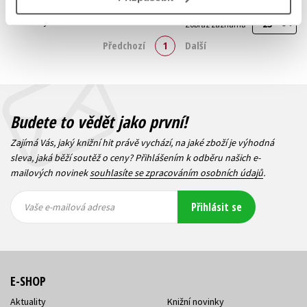
Zobrazuji 1 až 5 z celkem 5 záznamů
Zobraz záznamů
Předchozí
1
Další
Budete to vědět jako první!
Zajímá Vás, jaký knižní hit právě vychází, na jaké zboží je výhodná
sleva, jaká běží soutěž o ceny? Přihlášením k odběru našich e-
mailových novinek
souhlasíte se zpracováním osobních údajů
.
Vaše e-
Vaše e-
Přihlásit se
mailová
mailová
Vaše e-mailová adresa
adresa
adresa
E-SHOP
Aktuality
Knižní novinky