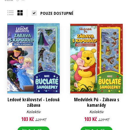
Young adult (SK)
Zahraniční literatura
Zdraví a životní styl
POUZE DOSTUPNÉ
Všechny tituly
Ledové království - Ledová
Medvídek Pú - Zábava s
zábava
kamarády
Kolektiv
Kolektiv
103 Kč
103 Kč
129 Kč
129 Kč