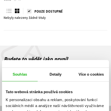
Young adult (SK)
Zahraniční literatura
Zdraví a životní styl
POUZE DOSTUPNÉ
Nebyly nalezeny žádné tituly
Všechny tituly
Budete to vědět jako první!
Zajímá Vás, jaký knižní hit právě vychází, na jaké zboží je výhodná
sleva, jaká běží soutěž o ceny? Přihlášením k odběru našich e-
Souhlas
Detaily
Více o cookies
mailových novinek
souhlasíte se zpracováním osobních údajů
.
Vaše e-
Vaše e-
Přihlásit se
mailová
mailová
Vaše e-mailová adresa
Tato webová stránka používá cookies
adresa
adresa
K personalizaci obsahu a reklam, poskytování funkcí
sociálních médií a analýze naší návštěvnosti využíváme