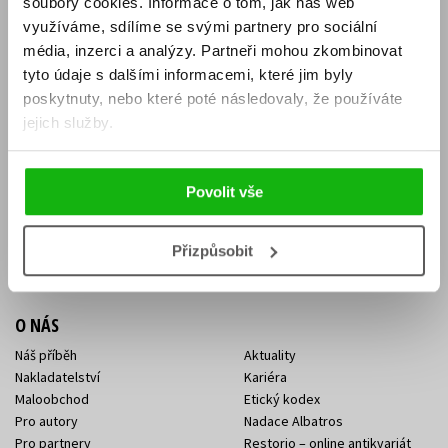
soubory cookies.
Informace o tom, jak náš web
E-SHOP
využíváme, sdílíme se svými partnery pro sociální
média, inzerci a analýzy.
Partneři mohou zkombinovat
Aktuality
Knižní novinky
tyto údaje s dalšími informacemi, které jim byly
Naši autoři
Dárkové poukazy
Obchodní podmínky
Affiliate program
poskytnuty, nebo které poté následovaly, že používáte
Jak nakoupit
Ochrana soukromí
jejich služby.
Doprava a platba
Zpětný odběr elektroodpadu
Benefitní a slevové programy
Povolit vše
KONTAKTY
Kontakt na e-shop
Kontakty Albatros Media
Přizpůsobit
Sídlo společnosti
O NÁS
Náš příběh
Aktuality
Nakladatelství
Kariéra
Maloobchod
Etický kodex
Pro autory
Nadace Albatros
Pro partnery
Restorio – online antikvariát